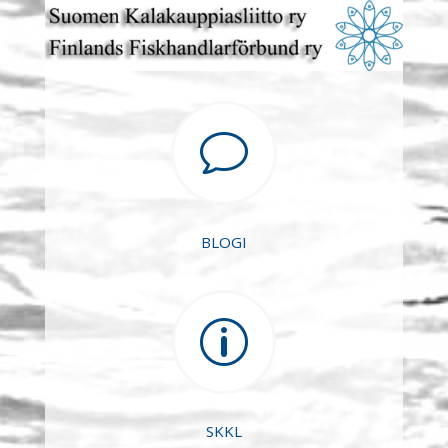
v
BLOGI
p
SKKL