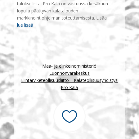
tuloksellista. Pro Kala on vastuussa kesäkuun
lopulla päättyvän kalatalouden
markkinointiohjelman toteuttamisesta. Lisää...
lue lisää
Maa- ja elinkeinoministeriö
Luonnonvarakeskus
Elintarviketeollisuusliitto – Kalateollisuusyhdistys
Pro Kala
