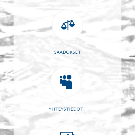

SÄÄDÖKSET

YHTEYSTIEDOT