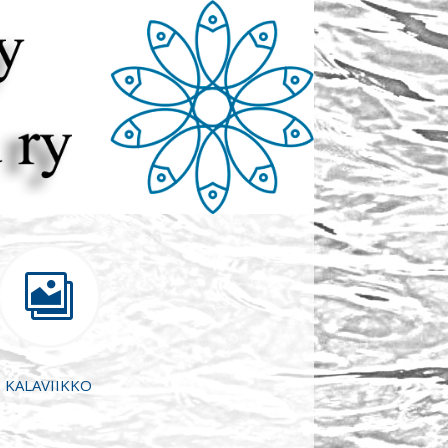

KALAVIIKKO