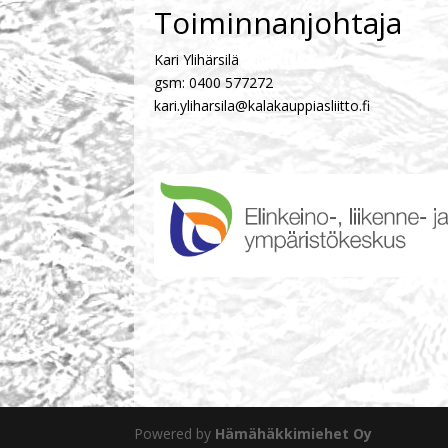
Toiminnanjohtaja
Kari Ylihärsilä
gsm: 0400 577272
kari.yliharsila@kalakauppiasliitto.fi
Powered by
Hämähäkkimiehet Oy