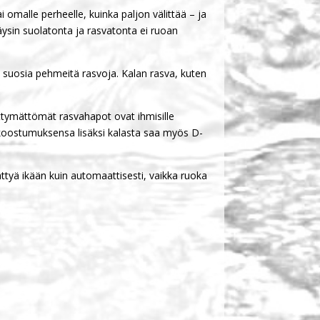
 omalle perheelle, kuinka paljon välittää – ja
äysin suolatonta ja rasvatonta ei ruoan
a suosia pehmeitä rasvoja. Kalan rasva, kuten
tymättömät rasvahapot ovat ihmisille
pokoostumuksensa lisäksi kalasta saa myös D-
ättyä ikään kuin automaattisesti, vaikka ruoka