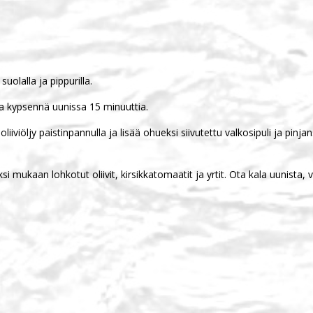
olalla ja pippurilla.
ja kypsennä uunissa 15 minuuttia.
iiviöljy paistinpannulla ja lisää ohueksi siivutettu valkosipuli ja pi
uksi mukaan lohkotut oliivit, kirsikkatomaatit ja yrtit. Ota kala uunist