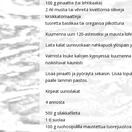
100 g pinaattia (tai lehtikaalia)
2 rkl mustia tai vihreitä kivettömiä oliiveja
kirsikkatomaatteja
tuoretta basilikaa tai oreganoa pilkottuna
Kuumenna uuni 120-asteiseksi ja mausta lohi su
Laita kalat uunivuokaan nahkapuoli ylöspäin 
Valmista lisuke kalojen kypsyessä: kuumenna ol
ruskistuvat kauniisti.
Lisää pinaatti ja pyöräytä sekaisin. Lisää lop
päälle lämmin paistos.
Kirpeät uunisilakat
4 annosta
500 g silakkafileitä
1 tl suolaa
100 g ruohosipulilla maustettua tuorejuustoa