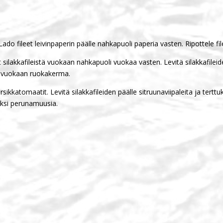
 Lado fileet leivinpaperin päälle nahkapuoli paperia vasten. Ripottele fil
t silakkafileistä vuokaan nahkapuoli vuokaa vasten. Levitä silakkafilei
da vuokaan ruokakerma.
kirsikkatomaatit. Levitä silakkafileiden päälle sitruunaviipaleita ja te
säksi perunamuusia.
ä