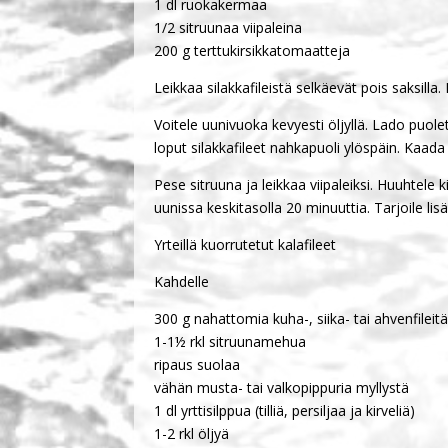
1 dl ruokakermaa
1/2 sitruunaa viipaleina
200 g terttukirsikkatomaatteja
Leikkaa silakkafileistä selkäevät pois saksilla.
Voitele uunivuoka kevyesti öljyllä. Lado puole
loput silakkafileet nahkapuoli ylöspäin. Kaa
Pese sitruuna ja leikkaa viipaleiksi. Huuhtele 
uunissa keskitasolla 20 minuuttia. Tarjoile li
Yrteillä kuorrutetut kalafileet
Kahdelle
300 g nahattomia kuha-, siika- tai ahvenfileit
1-1½ rkl sitruunamehua
ripaus suolaa
vähän musta- tai valkopippuria myllystä
1 dl yrttisilppua (tilliä, persiljaa ja kirveliä)
1-2 rkl öljyä