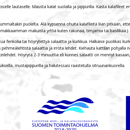
oiselle lautaselle. Mausta kalat suolalla ja pippurilla. Kasta kalafilee
ltakin puolelta. Älä kypsennä ohuita kalafileitä liian pitkään, ettei 
oimakkaamman makuista yrttiä kuten rakunaa, timjamia tai basilikaa.)
a fenkolia tai höyrytettyä salaattia ja kurkkua. Halkaise puolikas kur
 pehmeälehtistä salaattia ja irrota lehdet. Kiehauta kattilan pohjalla n
aatinlehdet. Höyrytä 2-3 minuuttia eli kunnes salaatti on mennyt kasaan
sella, mustapippurilla ja halutessasi raastetulla sitruunankuorella.