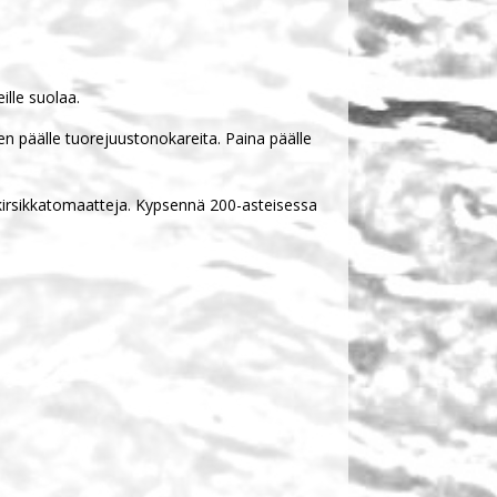
eille suolaa.
den päälle tuorejuustonokareita. Paina päälle
rttukirsikkatomaatteja. Kypsennä 200-asteisessa