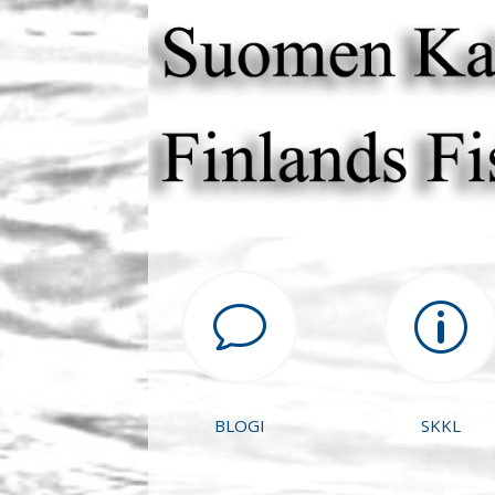
v
p
BLOGI
SKKL