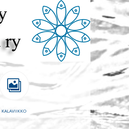

KALAVIIKKO