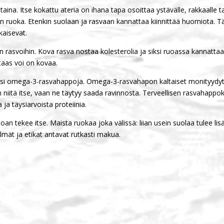
na. Itse kokattu ateria on ihana tapa osoittaa ystävälle, rakkaalle tai
en ruoka. Etenkin suolaan ja rasvaan kannattaa kiinnittää huomiota. T
kaisevat.
in rasvoihin. Kova rasva nostaa kolesterolia ja siksi ruoassa kannatta
taas voi on kovaa.
iksi omega-3-rasvahappoja. Omega-3-rasvahapon kaltaiset monityydyt
n niitä itse, vaan ne täytyy saada ravinnosta. Terveellisen rasvahap
 ja täysiarvoista proteiinia.
an tekee itse. Maista ruokaa joka välissä: liian usein suolaa tulee lis
edelmät ja etikat antavat rutkasti makua.