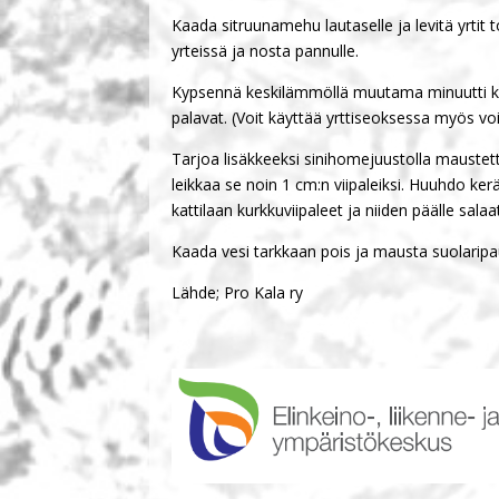
Kaada sitruunamehu lautaselle ja levitä yrtit t
yrteissä ja nosta pannulle.
Kypsennä keskilämmöllä muutama minuutti kumma
palavat. (Voit käyttää yrttiseoksessa myös v
Tarjoa lisäkkeeksi sinihomejuustolla maustettu
leikkaa se noin 1 cm:n viipaleiksi. Huuhdo kerä
kattilaan kurkkuviipaleet ja niiden päälle sal
Kaada vesi tarkkaan pois ja mausta suolaripauk
Lähde; Pro Kala ry