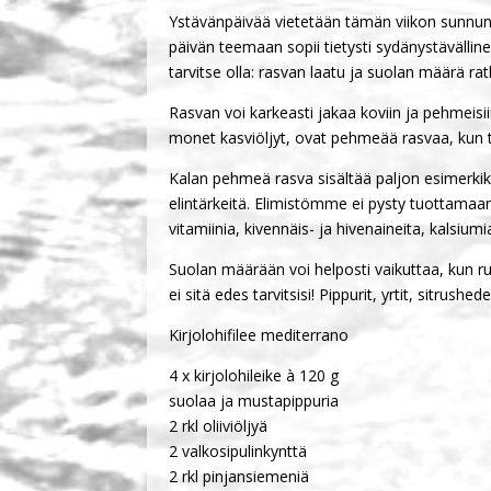
Ystävänpäivää vietetään tämän viikon sunnuntai
päivän teemaan sopii tietysti sydänystävällin
tarvitse olla: rasvan laatu ja suolan määrä rat
Rasvan voi karkeasti jakaa koviin ja pehmeisi
monet kasviöljyt, ovat pehmeää rasvaa, kun 
Kalan pehmeä rasva sisältää paljon esimerk
elintärkeitä. Elimistömme ei pysty tuottamaa
vitamiinia, kivennäis- ja hivenaineita, kalsiumia
Suolan määrään voi helposti vaikuttaa, kun ruo
ei sitä edes tarvitsisi! Pippurit, yrtit, sitrush
Kirjolohifilee mediterrano
4 x kirjolohileike à 120 g
suolaa ja mustapippuria
2 rkl oliiviöljyä
2 valkosipulinkynttä
2 rkl pinjansiemeniä