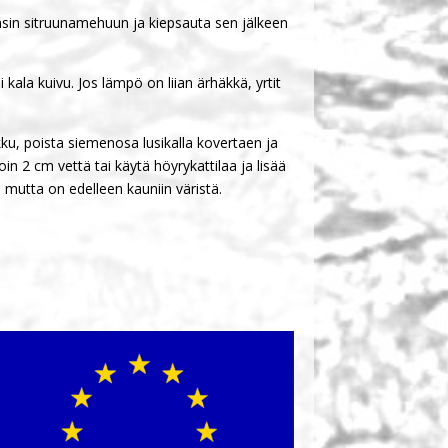
t ensin sitruunamehuun ja kiepsauta sen jälkeen
kala kuivu. Jos lämpö on liian ärhäkkä, yrtit
kku, poista siemenosa lusikalla kovertaen ja
oin 2 cm vettä tai käytä höyrykattilaa ja lisää
, mutta on edelleen kauniin väristä.