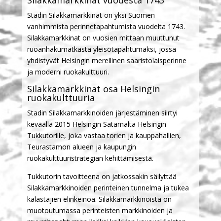
Stadin Silakkamarkkinat on yksi Suomen
vanhimmista perinnetapahtumista vuodelta 1743.
Silakkamarkkinat on vuosien mittaan muuttunut
ruoanhakumatkasta yleisötapahtumaksi, jossa
yhdistyvät Helsingin merellinen saaristolaisperinne
ja moderni ruokakulttuuri.
Silakkamarkkinat osa Helsingin
ruokakulttuuria
Stadin Silakkamarkkinoiden järjestäminen siirtyi
keväällä 2015 Helsingin Satamalta Helsingin
Tukkutorille, joka vastaa torien ja kauppahallien,
Teurastamon alueen ja kaupungin
ruokakulttuuristrategian kehittämisestä.
Tukkutorin tavoitteena on jatkossakin säilyttää
Silakkamarkkinoiden perinteinen tunnelma ja tukea
kalastajien elinkeinoa. Silakkamarkkinoista on
muotoutumassa perinteisten markkinoiden ja