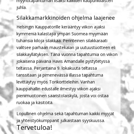
myyntitapahtuman lisäksi kaikkien kaupunkilaisten
juhla.
Silakkamarkkinoiden ohjelma laajenee
Helsingin Kauppatorille kerääntyy viikon ajaksi
kymmeniä kalastajia ympäri Suomea myymään
tuhansia kiloja silakkaa. Perinteinen silakkaraati
valitsee parhaan maustekalan ja uutuustuotteen eli
silakkayllätyksen. Tänä vuonna tapahtumia on viikon
jokaisena päivänä Havis Amandalle pystytetyssä
teltassa. Perjantaina 9. lokakuuta teltassa
tanssitaan ja pimenevässä illassa tapahtuma
levittäytyy myös Torikortteleihin. Vanhan
kauppahallin edustalle ilmestyy viikon ajaksi
pienimuotoinen saaristolaiskylä, josta voi ostaa
ruokaa ja käsitöitä.
Lopullinen ohjelma sekä tapahtuman kaikki myyjät
ja yhteistyökumppanit julkaistaan syyskuussa.
Tervetuloa!