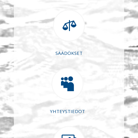

SÄÄDÖKSET

YHTEYSTIEDOT