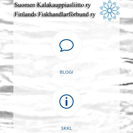
v
BLOGI
p
SKKL