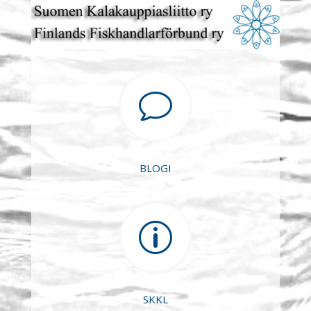
v
BLOGI
p
SKKL