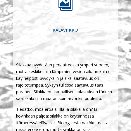

KALAVIIKKO
Silakkaa pyydetään periaatteessa ympäri vuoden,
mutta keskikesällä lämpimien vesien aikaan kala ei
käy helposti pyydyksiin ja siksi saatavuus on
rajoitetumpaa. Syksyn tullessa saatavuus taas
paranee. Silakka on kaupallisen kalastuksen tärkein
saaliskala niin määrän kuin arvonkin puolesta.
Tiedätkö, mitä eroa sillillä ja silakalla on? Ei
kovinkaan paljoa: silakka on käytännössä
Itämeressä elävä silli. Biologisesta näkökulmasta
niissä ei ole eroa, mutta silakka on silliä