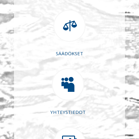

SÄÄDÖKSET

YHTEYSTIEDOT