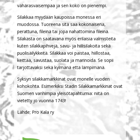
vähärasvaisempaa ja sen koko on pienempi.
Silakkaa myydään kaupoissa monessa eri
muodossa. Tuoreena sitä saa kokonaisena,
perattuna, fileinä tai jopa nahattomina fileinä.
Silakasta on saatavana myös erilaisia valmisteita
kuten silakkapihvejä, savu- ja hiilisilakoita sekä
puolisäilykkeitä. Silakkaa voi paistaa, hiillostaa,
keittää, savustaa, suolata ja marinoida. Se sopii
tarjottavaksi sekä kylmänä että lämpimänä.
Syksyn silakkamarkkinat ovat monelle vuoden
kohokohta. Esimerkiksi Stadin Silakkamarkkinat ovat
Suomen vanhimpia yleisötapahtumia: niitä on
vietetty jo vuonna 1743!
Lähde; Pro Kala ry