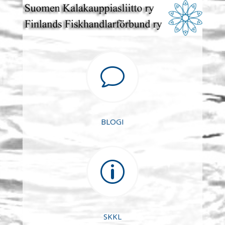
v
BLOGI
p
SKKL