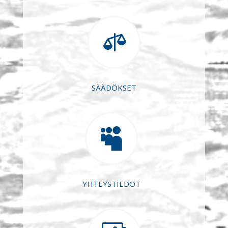

SÄÄDÖKSET

YHTEYSTIEDOT