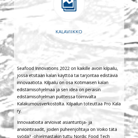

KALAVIIKKO
Seafood Innovations 2022 on kaikille avoin kilpailu,
jossa etsitään kalan käyttöä tai tarjontaa edistäviä
innovaatiota. Kilpailu on osa Kotimaisen kalan
edistämisohjelmaa ja sen idea on peräisin
edistämisohjelman puitteissa toimivalta
Kalakumousverkostolta. Kilpailun toteuttaa Pro Kala
ry.
Innovaatioita arvioivat asiantuntija- ja
arviointiraadit, joiden puheenjohtaja on Voiko tätä
syödä? -ohjelmastakin tuttu Nordic Food Tech