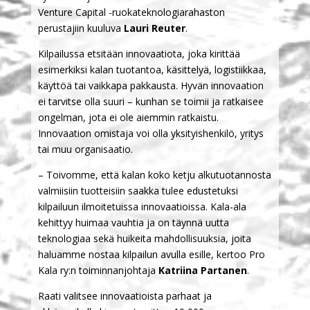
Venture Capital -ruokateknologiarahaston
perustajiin kuuluva
Lauri Reuter
.
Kilpailussa etsitään innovaatiota, joka kirittää
esimerkiksi kalan tuotantoa, käsittelyä, logistiikkaa,
käyttöä tai vaikkapa pakkausta. Hyvän innovaation
ei tarvitse olla suuri – kunhan se toimii ja ratkaisee
ongelman, jota ei ole aiemmin ratkaistu.
Innovaation omistaja voi olla yksityishenkilö, yritys
tai muu organisaatio.
– Toivomme, että kalan koko ketju alkutuotannosta
valmiisiin tuotteisiin saakka tulee edustetuksi
kilpailuun ilmoitetuissa innovaatioissa. Kala-ala
kehittyy huimaa vauhtia ja on täynnä uutta
teknologiaa sekä huikeita mahdollisuuksia, joita
haluamme nostaa kilpailun avulla esille, kertoo Pro
Kala ry:n toiminnanjohtaja
Katriina Partanen
.
Raati valitsee innovaatioista parhaat ja