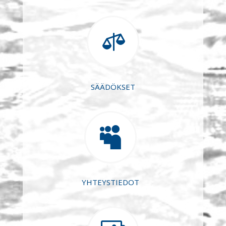

SÄÄDÖKSET

YHTEYSTIEDOT