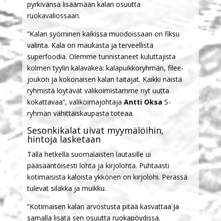
pyrkivänsä lisäämään kalan osuutta
ruokavaliossaan.
”Kalan syöminen kaikissa muodoissaan on fiksu
valinta. Kala on maukasta ja terveellistä
superfoodia. Olemme tunnistaneet kuluttajista
kolmen tyylin kalaväkeä: kalapuikkoryhmän, filee-
joukon ja kokonaisen kalan taitajat. Kaikki näistä
ryhmistä löytävät valikoimistamme nyt uutta
kokattavaa”, valikoimajohtaja
Antti Oksa
S-
ryhmän vähittäiskaupasta toteaa.
Sesonkikalat uivat myymälöihin,
hintoja lasketaan
Tällä hetkellä suomalaisten lautasille ui
pääsääntöisesti lohta ja kirjolohta. Puhtaasti
kotimaisista kaloista ykkönen on kirjolohi. Perässä
tulevat silakka ja muikku.
”Kotimaisen kalan arvostusta pitää kasvattaa ja
samalla lisätä sen osuutta ruokapöydissä.