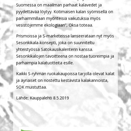
Suomessa on maailman parhaat kalavedet ja
pyydettävää löytyy. Kotimaisen kalan syömisellä on
parhaimmillaan myönteisiä vaikutuksia myös
vesistöjemme ekologiaan”, Oksa toteaa.
Prismoissa ja S-marketeissa lanseerataan nyt myös
Sesonkikala-konsepti, joka on suunniteltu
yhteistyössä Satokausikalenterin kanssa.
Sesonkikalojen tavoitteena on nostaa tuoreimpia ja
parhaimpia kalatuotteita esille.
Kaikki S-ryhmän ruokakaupoissa tarjolla olevat kalat
ja äyriäiset on nostettu kestävistä kalakannoista,
SOK muistuttaa.
Lähde; Kauppalehti 8.5.2019