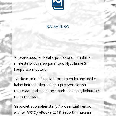

KALAVIIKKO
Ruokakauppojen kalatarjonnassa on S-ryhmän
mielestä ollut varaa parantaa. Nyt tilanne S-
kaupoissa muuttuu.
”Valikoimiin tulee uusia tuotteita eri kalaheimoille,
kalan hintaa lasketaan heti ja myymälöissä
nostetaan esille sesongin parhaat kalat”, kehuu
SOK
tiedotteessaan.
Yli puolet suomalaisista (57 prosenttia) kertoo
Kantar TNS Oy:n
Ruoka 2018 -raportin mukaan