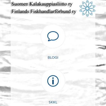
v
BLOGI
p
SKKL