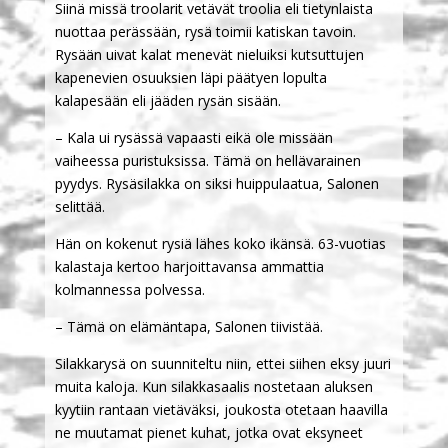
Siinä missä troolarit vetävät troolia eli tietynlaista
nuottaa perässään, rysä toimii katiskan tavoin.
Rysään uivat kalat menevät nieluiksi kutsuttujen
kapenevien osuuksien läpi päätyen lopulta
kalapesään eli jääden rysän sisään.
– Kala ui rysässä vapaasti eikä ole missään
vaiheessa puristuksissa. Tämä on hellävarainen
pyydys. Rysäsilakka on siksi huippulaatua, Salonen
selittää.
Hän on kokenut rysiä lähes koko ikänsä. 63-vuotias
kalastaja kertoo harjoittavansa ammattia
kolmannessa polvessa.
– Tämä on elämäntapa, Salonen tiivistää.
Silakkarysä on suunniteltu niin, ettei siihen eksy juuri
muita kaloja. Kun silakkasaalis nostetaan aluksen
kyytiin rantaan vietäväksi, joukosta otetaan haavilla
ne muutamat pienet kuhat, jotka ovat eksyneet