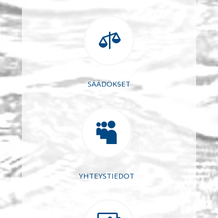

SÄÄDÖKSET

YHTEYSTIEDOT