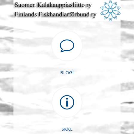
v
BLOGI
p
SKKL