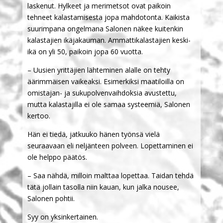
laskenut. Hylkeet ja merimetsot ovat paikoin
tehneet kalastamisesta jopa mahdotonta. Kaikista
suurimpana ongelmana Salonen näkee kuitenkin
kalastajien ikäjakauman. Ammattikalastajien keski-
ikä on yli 50, paikoin jopa 60 vuotta.
– Uusien yrittäjien lähteminen alalle on tehty
äärimmäisen vaikeaksi. Esimerkiksi maatiloilla on
omistajan- ja sukupolvenvaihdoksia avustettu,
mutta kalastajilla ei ole samaa systeemiä, Salonen
kertoo.
Hän ei tiedä, jatkuuko hänen työnsä vielä
seuraavaan eli neljänteen polveen. Lopettaminen ei
ole helppo päätös.
– Saa nähdä, milloin malttaa lopettaa. Taidan tehdä
tätä jollain tasolla niin kauan, kun jalka nousee,
Salonen pohtii.
Syy on yksinkertainen.