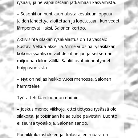
rysään, ja ne vapautetaan jatkamaan kasvamista.
– Sesonki on huhtikuun alusta kesäkuun loppuun.
Jäiden lähdettyä aloitetaan ja lopetetaan, kun vedet
lämpenevät liiaksi, Salonen kertoo.
Aktiivisinta silakan rysäkalastus on Taivassalo-
Kustavi-Velkua-akselilla. Viime vuosina rysäsilakan
kokonaissaalis on vaihdellut neljän ja seitsemän
miljoonan kilon välillä. Saaliit ovat pienentyneet
huippuvuosista.
– Nyt on neljäs heikko vuosi menossa, Salonen
harmittelee.
Työtä tehdään luonnon ehdoin.
– Joskus menee viikkoja, ettei tietyssä rysässä ole
silakoita, ja toisinaan kalaa tulee päivittäin. Luonto
ei seuraa työaikoja, Salonen sanoo.
Rannikkokalastuksen ja -kalastajien määrä on