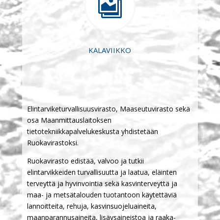

KALAVIIKKO
Elintarviketurvallisuusvirasto, Maaseutuvirasto sekä
osa Maanmittauslaitoksen
tietotekniikkapalvelukeskusta yhdistetään
Ruokavirastoksi.
Ruokavirasto edistää, valvoo ja tutkii
elintarvikkeiden turvallisuutta ja laatua, eläinten
terveyttä ja hyvinvointia sekä kasvinterveyttä ja
maa- ja metsätalouden tuotantoon käytettäviä
lannoitteita, rehuja, kasvinsuojeluaineita,
maanparannusaineita, lisäysaineistoa ja raaka-