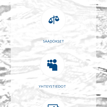

SÄÄDÖKSET

YHTEYSTIEDOT