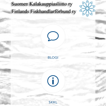
v
BLOGI
p
SKKL