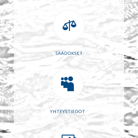

SÄÄDÖKSET

YHTEYSTIEDOT