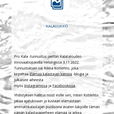

KALAVIIKKO
Pro Kala -tunnustus jaettiin Kalatalouden
Innovaatiopäivillä Helsingissä 3.11.2022.
Tunnustuksen sai Riikka Kotilehto, joka
kirjoittaa
Elämää kalastajan kanssa
-blogia ja
julkaisee aiheesta
myös
Instagramissa
ja
Facebookissa
.
Yhdistyksen hallitus nosti esille sen, miten Kotilehto
jakaa ajatuksiaan ja kuviaan elämästään
ammattikalastajan puolisona avaten lukijoille tämän
päivän kalastajaperheen elämää ja arkea.