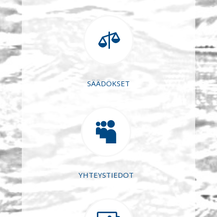

SÄÄDÖKSET

YHTEYSTIEDOT