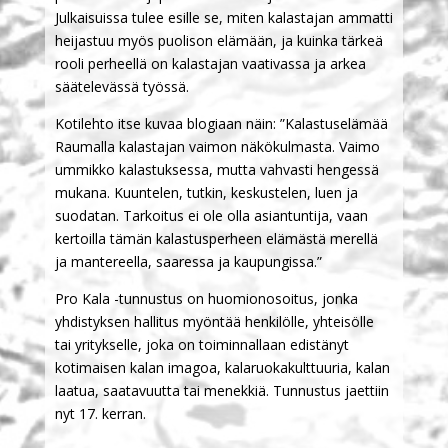
Julkaisuissa tulee esille se, miten kalastajan ammatti
heijastuu myös puolison elämään, ja kuinka tärkeä
rooli perheellä on kalastajan vaativassa ja arkea
säätelevässä työssä.
Kotilehto itse kuvaa blogiaan näin: ”Kalastuselämää
Raumalla kalastajan vaimon näkökulmasta. Vaimo
ummikko kalastuksessa, mutta vahvasti hengessä
mukana. Kuuntelen, tutkin, keskustelen, luen ja
suodatan. Tarkoitus ei ole olla asiantuntija, vaan
kertoilla tämän kalastusperheen elämästä merellä
ja mantereella, saaressa ja kaupungissa.”
Pro Kala -tunnustus on huomionosoitus, jonka
yhdistyksen hallitus myöntää henkilölle, yhteisölle
tai yritykselle, joka on toiminnallaan edistänyt
kotimaisen kalan imagoa, kalaruokakulttuuria, kalan
laatua, saatavuutta tai menekkiä. Tunnustus jaettiin
nyt 17. kerran.