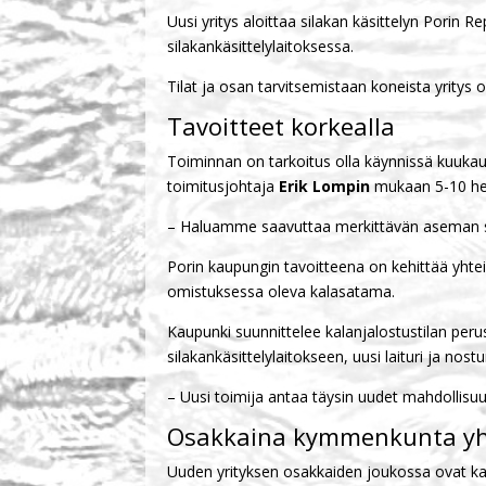
Uusi yritys aloittaa silakan käsittelyn Porin R
silakankäsittelylaitoksessa.
Tilat ja osan tarvitsemistaan koneista yritys
Tavoitteet korkealla
Toiminnan on tarkoitus olla käynnissä kuukau
toimitusjohtaja
Erik Lompin
mukaan 5-10 hen
– Haluamme saavuttaa merkittävän aseman suom
Porin kaupungin tavoitteena on kehittää yhte
omistuksessa oleva kalasatama.
Kaupunki suunnittelee kalanjalostustilan perus
silakankäsittelylaitokseen, uusi laituri ja nos
– Uusi toimija antaa täysin uudet mahdollisu
Osakkaina kymmenkunta yh
Uuden yrityksen osakkaiden joukossa ovat ka