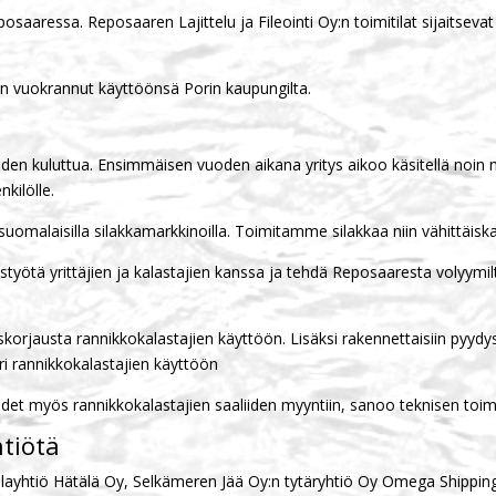
eposaaressa. Reposaaren Lajittelu ja Fileointi Oy:n toimitilat sijaitsev
 on vuokrannut käyttöönsä Porin kaupungilta.
den kuluttua. Ensimmäisen vuoden aikana yritys aikoo käsitellä noin m
kilölle.
alaisilla silakkamarkkinoilla. Toimitamme silakkaa niin vähittäiskau
istyötä yrittäjien ja kalastajien kanssa ja tehdä Reposaaresta volyy
korjausta rannikkokalastajien käyttöön. Lisäksi rakennettaisiin pyydysk
turi rannikkokalastajien käyttöön
udet myös rannikkokalastajien saaliiden myyntiin, sanoo teknisen toi
tiötä
layhtiö Hätälä Oy, Selkämeren Jää Oy:n tytäryhtiö Oy Omega Shippi