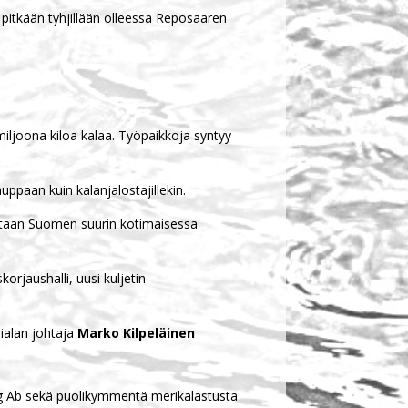
at pitkään tyhjillään olleessa Reposaaren
iljoona kiloa kalaa. Työpaikkoja syntyy
ppaan kuin kalanjalostajillekin.
miltaan Suomen suurin kotimaisessa
orjaushalli, uusi kuljetin
mialan johtaja
Marko Kilpeläinen
ng Ab sekä puolikymmentä merikalastusta