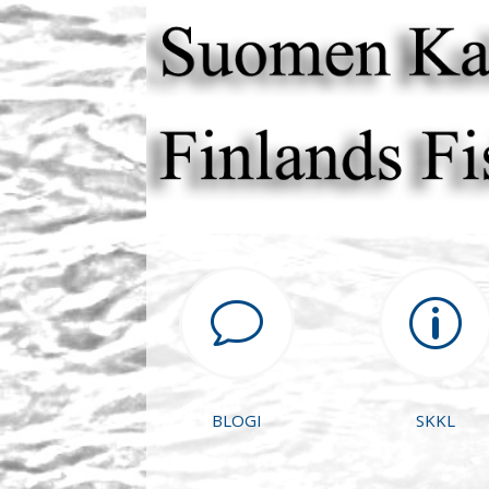
v
p
BLOGI
SKKL