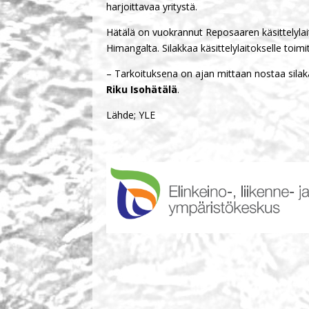
harjoittavaa yritystä.
Hätälä on vuokrannut Reposaaren käsittelylaitok
Himangalta. Silakkaa käsittelylaitokselle toim
– Tarkoituksena on ajan mittaan nostaa sila
Riku Isohätälä
.
Lähde; YLE