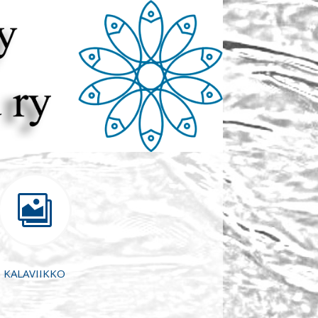

KALAVIIKKO