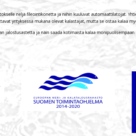
selle neljä fileointikonetta ja niihin kuuluvat automaattilatojat. Yhtiö
ittavat yrityksessä mukana olevat kalastajat, mutta se ostaa kalaa myös
kan jalostusastetta ja näin saada kotimaista kalaa monipuolisempaan