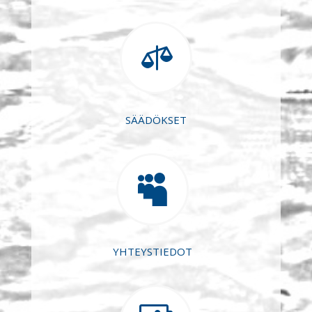

SÄÄDÖKSET

YHTEYSTIEDOT