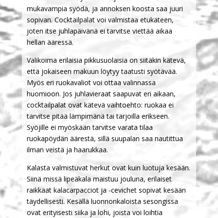
mukavampia syödä, ja annoksen koosta saa juuri
sopivan. Cocktailpalat voi valmistaa etukäteen,
joten itse juhlapäivänä ei tarvitse viettää aikaa
hellan ääressä.
Valikoima erilaisia pikkusuolaisia on siitäkin kätevä,
että jokaiseen makuun löytyy taatusti syötävää.
Myös eri ruokavaliot voi ottaa valinnassa
huomioon. Jos juhlavieraat saapuvat eri aikaan,
cocktailpalat ovat kätevä vaihtoehto: ruokaa ei
tarvitse pitää lämpimänä tai tarjoilla erikseen.
Syöjille ei myöskään tarvitse varata tilaa
ruokapöydän äärestä, sillä suupalan saa nautittua
ilman veistä ja haarukkaa.
Kalasta valmistuvat herkut ovat kuin luotuja kesään.
Siinä missä lipeäkala maistuu jouluna, erilaiset
raikkaat kalacarpacciot ja -cevichet sopivat kesään
täydellisesti. Kesällä luonnonkaloista sesongissa
ovat erityisesti siika ja lohi, joista voi loihtia