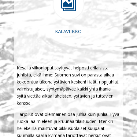

KALAVIIKKO
Kesällä viikonloput täyttyvät helposti erilaisista
juhlista, eikä ihme: Suomen suvi on parasta aikaa
kokoontua ulkona ystävien kesken! Häät, rippijuhlat,
valmistujaiset, syntymäpäivät: kaikki yhtä ihania
syitä viettää aikaa läheisten, ystävien ja tuttavien
kanssa.
Tarjoilut ovat olennainen osa juhlia kuin juhlia. Hyvä
ruoka jää mieleen ja kruunaa tilaisuuden. Etenkin
hellekelillä maistuvat pikkusuolaiset suupalat:
kuumalla säällä kylmänä tarjottavat herkut ovat