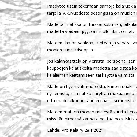
Päädytkö usein tekemään samoja kalaruokia vi
tarjolla. Alkuvuodesta sesongissa on muiden 
Made tai matikka on turskansukuinen, pitkulai
madetta voidaan pyytää muulloinkin, on talvi
Mateen liha on vaaleaa, kiinteää ja vähärasv
monien suosikkisoppiin.
Jos kalankäsittely on vierasta, persoonallisen
kauppojen kalatiskeiltä madetta saa ostaa koko
kalaliemen keittämiseen tai käyttää valmista l
Made on hyvin vähäruotoista. Ennen ruuaksi va
nylkemistä, sillä nahka säilyttää makuaineita 
että made ulkonäöltään eroaa siksi monista 
Mateen mäti on monen mielestä suurta herkku
missään nimessä kannata heittää pois. Muista
Lähde; Pro Kala ry 28.1.2021