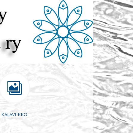

KALAVIIKKO