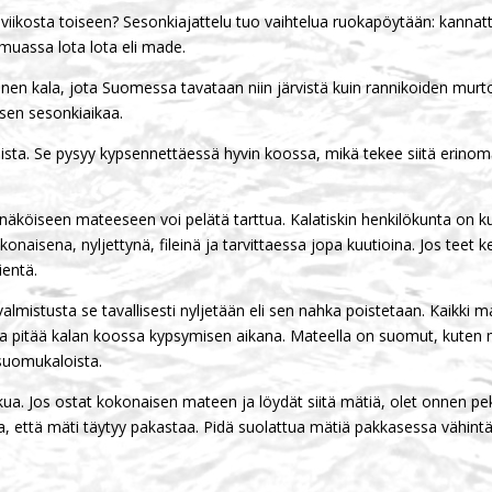
ikosta toiseen? Sesonkiajattelu tuo vaihtelua ruokapöytään: kannatta
muassa lota lota eli made.
nen kala, jota Suomessa tavataan niin järvistä kuin rannikoiden murto
 sen sesonkiaikaa.
aista. Se pysyy kypsennettäessä hyvin koossa, mikä tekee siitä erinom
 näköiseen mateeseen voi pelätä tarttua. Kalatiskin henkilökunta on ku
naisena, nyljettynä, fileinä ja tarvittaessa jopa kuutioina. Jos teet 
ientä.
lmistusta se tavallisesti nyljetään eli sen nahka poistetaan. Kaikki 
ja pitää kalan koossa kypsymisen aikana. Mateella on suomut, kuten mui
suomukaloista.
a. Jos ostat kokonaisen mateen ja löydät siitä mätiä, olet onnen pek
, että mäti täytyy pakastaa. Pidä suolattua mätiä pakkasessa vähint