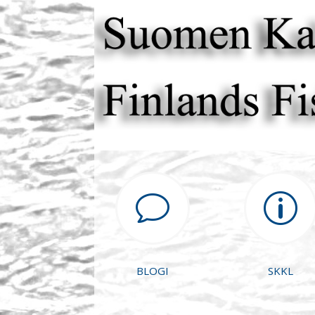
v
p
BLOGI
SKKL