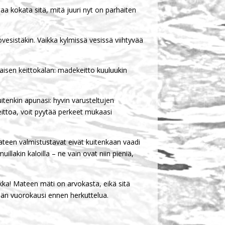
a kokata sitä, mitä juuri nyt on parhaiten
vesistäkin. Vaikka kylmissä vesissä viihtyvää
aisen keittokalan: madekeitto kuuluukin
itenkin apunasi: hyvin varusteltujen
keittoa, voit pyytää perkeet mukaasi
mateen valmistustavat eivät kuitenkaan vaadi
llakin kaloilla – ne vain ovat niin pieniä,
ka! Mateen mäti on arvokasta, eikä sitä
ään vuorokausi ennen herkuttelua.