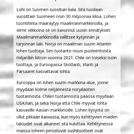
Lohi on Suomen suosituin kala. Sitä tuodaan
vuosittain Suomeen noin 30 miljoonaa kiloa. Lohen
tuontihinta määräytyy maailmanmarkkinoilla, ja
viime viikkoina se on kavunnut uusiin ennätyksiin.
Maailmanmarkkinoilla vallitsee kysynnän ja
tarjonnan laki. Norja on maailman suurin Atlantin
lohen tuottaja. Sen tuotanto nousi puoleentoista
miljardiin kiloon vuonna 2021. Chile on toiseksi isoin
tuottaja, ja Euroopassa Skotlanti, Irlanti ja
Färsaaret kasvattavat lohta.
Eurooppa on lohen suurin markkina-alue, jonne
myydään kolme neljännestä norjalaisten
tuotannosta. Chilen tuotannosta pääosa myydään
USA:han, ja sekä Norja että Chile myyvät lohta
kasvaville Aasian markkinoille. Lohen kysyntä on
ollut pitkään kasvussa, kun myös kehittyvien maiden
taloudet ovat alkaneet sitä kuluttaa. Kehittyneissä
maissa loheen perustuvat sushituotteet ovat