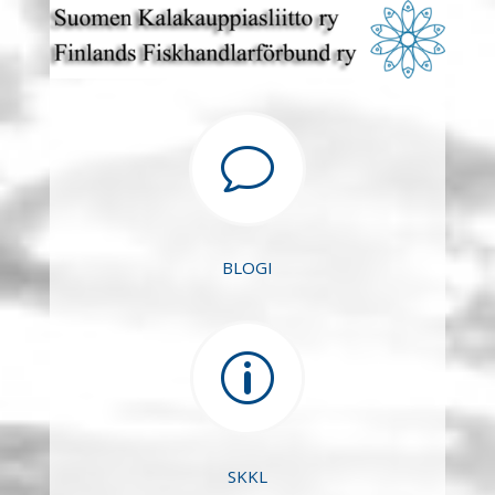
v
BLOGI
p
SKKL