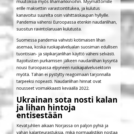
muutoksia myös lihamarkkinoihin. Myymättömille
erille maksettiin varastointitukea, ja kulutus
kanavoitui suurelta osin vähittäiskaupan hyllyille.
Pandemia vähensi Euroopassa etenkin naudanlihan,
suositun ravintolaruuan kulutusta.
Suomessa pandemia vahvisti kotimaisen lihan
asemaa, koska ruokapalvelualan suosiman edullisen
tuontisian- ja siipikarjanlihan käyttö väheni selvästi.
Rajoitusten purkamisen jälkeen naudanlihan kysyntä
nousi Euroopassa elpyneen ruokapalvelusektorin
myötä. Tähän ei pystytty reagoimaan tarjonnalla
tarpeeksi nopeasti. Naudanlihan hinnat ovat
nousseet voimakkaasti keväällä 2022.
Ukrainan sota nosti kalan
ja lihan hintoja
entisestään
Kevätjuhlien aikaan Norjassa on paljon pyhiä ja
vähän kalanteurastuksia, mikä normaalistikin nostaa