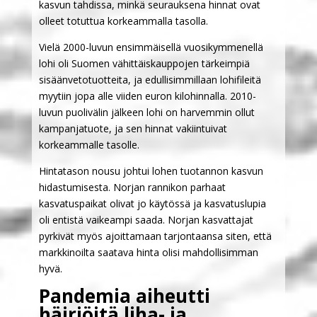
kasvun tahdissa, minkä seurauksena hinnat ovat
olleet totuttua korkeammalla tasolla.
Vielä 2000-luvun ensimmäisellä vuosikymmenellä
lohi oli Suomen vähittäiskauppojen tärkeimpiä
sisäänvetotuotteita, ja edullisimmillaan lohifileitä
myytiin jopa alle viiden euron kilohinnalla. 2010-
luvun puolivälin jälkeen lohi on harvemmin ollut
kampanjatuote, ja sen hinnat vakiintuivat
korkeammalle tasolle.
Hintatason nousu johtui lohen tuotannon kasvun
hidastumisesta. Norjan rannikon parhaat
kasvatuspaikat olivat jo käytössä ja kasvatuslupia
oli entistä vaikeampi saada. Norjan kasvattajat
pyrkivät myös ajoittamaan tarjontaansa siten, että
markkinoilta saatava hinta olisi mahdollisimman
hyvä.
Pandemia aiheutti
häiriöitä liha- ja