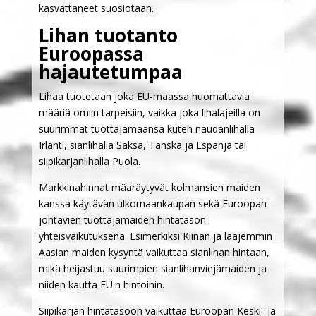
kasvattaneet suosiotaan.
Lihan tuotanto
Euroopassa
hajautetumpaa
Lihaa tuotetaan joka EU-maassa huomattavia
määriä omiin tarpeisiin, vaikka joka lihalajeilla on
suurimmat tuottajamaansa kuten naudanlihalla
Irlanti, sianlihalla Saksa, Tanska ja Espanja tai
siipikarjanlihalla Puola.
Markkinahinnat määräytyvät kolmansien maiden
kanssa käytävän ulkomaankaupan sekä Euroopan
johtavien tuottajamaiden hintatason
yhteisvaikutuksena. Esimerkiksi Kiinan ja laajemmin
Aasian maiden kysyntä vaikuttaa sianlihan hintaan,
mikä heijastuu suurimpien sianlihanviejämaiden ja
niiden kautta EU:n hintoihin.
Siipikarjan hintatasoon vaikuttaa Euroopan Keski- ja