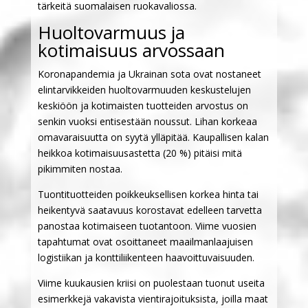
tärkeitä suomalaisen ruokavaliossa.
Huoltovarmuus ja
kotimaisuus arvossaan
Koronapandemia ja Ukrainan sota ovat nostaneet
elintarvikkeiden huoltovarmuuden keskustelujen
keskiöön ja kotimaisten tuotteiden arvostus on
senkin vuoksi entisestään noussut. Lihan korkeaa
omavaraisuutta on syytä ylläpitää. Kaupallisen kalan
heikkoa kotimaisuusastetta (20 %) pitäisi mitä
pikimmiten nostaa.
Tuontituotteiden poikkeuksellisen korkea hinta tai
heikentyvä saatavuus korostavat edelleen tarvetta
panostaa kotimaiseen tuotantoon. Viime vuosien
tapahtumat ovat osoittaneet maailmanlaajuisen
logistiikan ja konttiliikenteen haavoittuvaisuuden.
Viime kuukausien kriisi on puolestaan tuonut useita
esimerkkejä vakavista vientirajoituksista, joilla maat