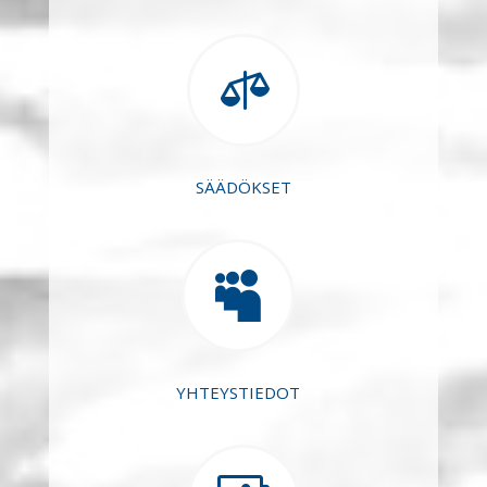

SÄÄDÖKSET

YHTEYSTIEDOT