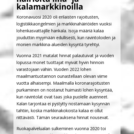
kalamarkkinoilla
Koronavuosi 2020 oli erilaisten rajoitusten,
logistiikkaongelmien ja markkinahäiriöiden vuoksi
lohenkasvattajille hankala. Isoja määriä kalaa
jouduttiin myymään edullisesti, kun ravintoloiden ja
monien markkina-alueiden kysyntä tyrehtyi.
Vuonna 2021 matalat hinnat palautuivat ja vuoden
lopussa monet tuottajat myivät hyvin hinnoin
varastojaan vähiin. Vuoden 2022 lohen
maailmantuotannon ounastellaan olevan viime
vuotta alhaisempi. Maailmalla koronarajoitusten
purkaminen on nostanut huimasti lohen kysyntää,
kun ravintolat ovat taas joka puolelle auenneet.
Kalan tarjontaa ei pystytty nostamaan kysynnän
tahtiin, koska markkinakokoista kalaa ei ollut
riittävästi. Tämän seurauksena hinnat nousevat.
Ruokapalvelualan sulkeminen vuonna 2020 toi