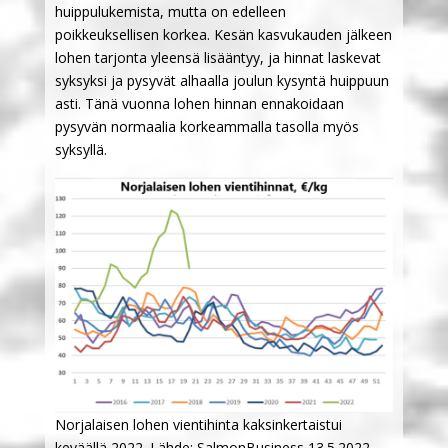
huippulukemista, mutta on edelleen
poikkeuksellisen korkea. Kesän kasvukauden jälkeen
lohen tarjonta yleensä lisääntyy, ja hinnat laskevat
syksyksi ja pysyvät alhaalla joulun kysyntä huippuun
asti. Tänä vuonna lohen hinnan ennakoidaan
pysyvän normaalia korkeammalla tasolla myös
syksyllä.
Norjalaisen lohen vientihinta kaksinkertaistui
keväällä 2022. Lähde: SalmonBusiness 13.5.2022.