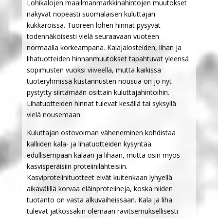
Lohikalojen maailmanmarkkinahintojen muutokset
näkyvät nopeasti suomalaisen kuluttajan
kukkaroissa. Tuoreen lohen hinnat pysyvät
todennäköisesti vielä seuraavaan vuoteen
normaalia korkeampana. Kalajalosteiden, lihan ja
lihatuotteiden hinnanmuutokset tapahtuvat yleensä
sopimusten vuoksi viiveellä, mutta kaikissa
tuoteryhmissä kustannusten nousua on jo nyt
pystytty siirtämään osittain kuluttajahintoihin.
Lihatuotteiden hinnat tulevat kesällä tai syksyllä
vielä nousemaan.
Kuluttajan ostovoiman väheneminen kohdistaa
kalliiden kala- ja lihatuotteiden kysyntää
edullisempaan kalaan ja lihaan, mutta osin myös
kasvisperäisiin proteiinilähteisiin.
Kasviproteiinituotteet eivät kuitenkaan lyhyellä
aikavälillä korvaa eläinproteiineja, koska niiden
tuotanto on vasta alkuvaiheissaan. Kala ja liha
tulevat jatkossakin olemaan ravitsemuksellisesti