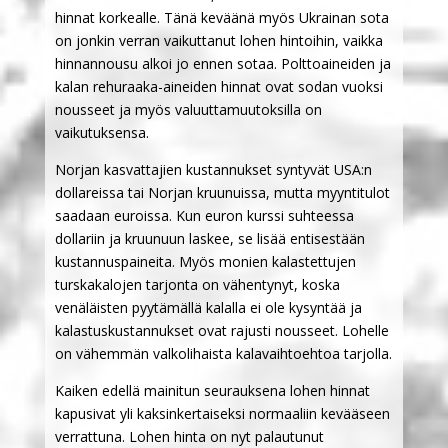
hinnat korkealle. Tänä keväänä myös Ukrainan sota
on jonkin verran vaikuttanut lohen hintoihin, vaikka
hinnannousu alkoi jo ennen sotaa. Polttoaineiden ja
kalan rehuraaka-aineiden hinnat ovat sodan vuoksi
nousseet ja myös valuuttamuutoksilla on
vaikutuksensa.
Norjan kasvattajien kustannukset syntyvät USA:n
dollareissa tai Norjan kruunuissa, mutta myyntitulot
saadaan euroissa. Kun euron kurssi suhteessa
dollariin ja kruunuun laskee, se lisää entisestään
kustannuspaineita. Myös monien kalastettujen
turskakalojen tarjonta on vähentynyt, koska
venäläisten pyytämällä kalalla ei ole kysyntää ja
kalastuskustannukset ovat rajusti nousseet. Lohelle
on vähemmän valkolihaista kalavaihtoehtoa tarjolla.
Kaiken edellä mainitun seurauksena lohen hinnat
kapusivat yli kaksinkertaiseksi normaaliin kevääseen
verrattuna. Lohen hinta on nyt palautunut