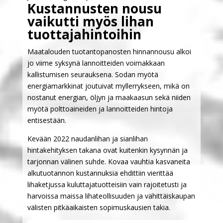
Kustannusten nousu
vaikutti myös lihan
tuottajahintoihin
Maatalouden tuotantopanosten hinnannousu alkoi
jo viime syksynä lannoitteiden voimakkaan
kallistumisen seurauksena. Sodan myötä
energiamarkkinat joutuivat myllerrykseen, mikä on
nostanut energian, öljyn ja maakaasun sekä niiden
myötä polttoaineiden ja lannoitteiden hintoja
entisestään.
Kevään 2022 naudanlihan ja sianlihan
hintakehityksen takana ovat kuitenkin kysynnän ja
tarjonnan välinen suhde. Kovaa vauhtia kasvaneita
alkutuotannon kustannuksia ehdittiin vierittää
lihaketjussa kuluttajatuotteisiin vain rajoitetusti ja
harvoissa maissa lihateollisuuden ja vähittäiskaupan
välisten pitkäaikaisten sopimuskausien takia.