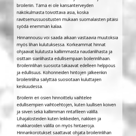
broileriin. Tämä ei ole kansanterveyden
näkökulmasta toivottava asia, koska
ravitsemussuositusten mukaan suomalaisten pitäisi
syödä enemmän kalaa.
Hinnannousu voi saada aikaan vastaavia muutoksia
myös lihan kulutuksessa. Korkeammat hinnat
ohjaavat kulutusta kalliimmasta naudanlihasta ja
osittain sianlihasta edullisempaan boilerinlihaan.
Broilerinlihan suosiota takaavat edelleen helppous
ja edullisuus. Kohonneiden hintojen jälkeenkin
broilerinliha säilyttää suosiotaan kuluttajien
keskuudessa.
Broilerin eri osien hinnoittelu vaihtelee
edullisempien vaihtoehtojen, kuten luullisen koiven
ja siiven sekä kalliimman rintafileen välillä.
Lihajalosteiden kuten leikkeiden, nakkien ja
makkaroiden välillä on myös hintaeroja.
Hinnankorotukset saattavat ohjata broilerinlihan