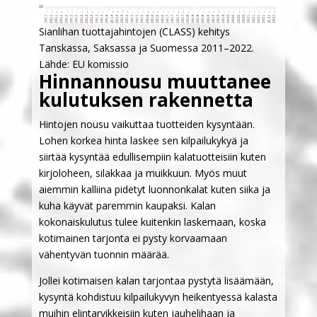
Sianlihan tuottajahintojen (CLASS) kehitys
Tanskassa, Saksassa ja Suomessa 2011–2022.
Lähde: EU komissio
Hinnannousu muuttanee
kulutuksen rakennetta
Hintojen nousu vaikuttaa tuotteiden kysyntään.
Lohen korkea hinta laskee sen kilpailukykyä ja
siirtää kysyntää edullisempiin kalatuotteisiin kuten
kirjoloheen, silakkaa ja muikkuun. Myös muut
aiemmin kalliina pidetyt luonnonkalat kuten siika ja
kuha käyvät paremmin kaupaksi. Kalan
kokonaiskulutus tulee kuitenkin laskemaan, koska
kotimainen tarjonta ei pysty korvaamaan
vähentyvän tuonnin määrää.
Jollei kotimaisen kalan tarjontaa pystytä lisäämään,
kysyntä kohdistuu kilpailukyvyn heikentyessä kalasta
muihin elintarvikkeisiin kuten jauhelihaan ja