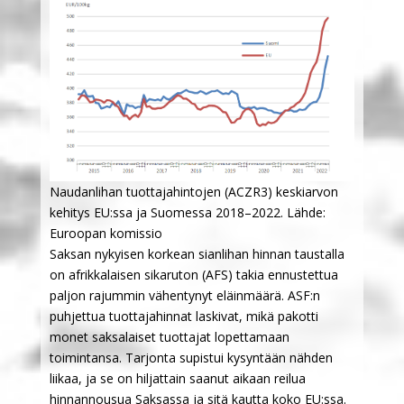
Naudanlihan tuottajahintojen (ACZR3) keskiarvon
kehitys EU:ssa ja Suomessa 2018–2022. Lähde:
Euroopan komissio
Saksan nykyisen korkean sianlihan hinnan taustalla
on afrikkalaisen sikaruton (AFS) takia ennustettua
paljon rajummin vähentynyt eläinmäärä. ASF:n
puhjettua tuottajahinnat laskivat, mikä pakotti
monet saksalaiset tuottajat lopettamaan
toimintansa. Tarjonta supistui kysyntään nähden
liikaa, ja se on hiljattain saanut aikaan reilua
hinnannousua Saksassa ja sitä kautta koko EU:ssa.