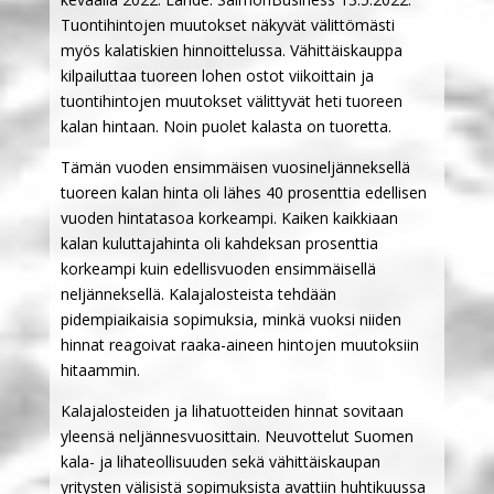
Tuontihintojen muutokset näkyvät välittömästi
myös kalatiskien hinnoittelussa. Vähittäiskauppa
kilpailuttaa tuoreen lohen ostot viikoittain ja
tuontihintojen muutokset välittyvät heti tuoreen
kalan hintaan. Noin puolet kalasta on tuoretta.
Tämän vuoden ensimmäisen vuosineljänneksellä
tuoreen kalan hinta oli lähes 40 prosenttia edellisen
vuoden hintatasoa korkeampi. Kaiken kaikkiaan
kalan kuluttajahinta oli kahdeksan prosenttia
korkeampi kuin edellisvuoden ensimmäisellä
neljänneksellä. Kalajalosteista tehdään
pidempiaikaisia sopimuksia, minkä vuoksi niiden
hinnat reagoivat raaka-aineen hintojen muutoksiin
hitaammin.
Kalajalosteiden ja lihatuotteiden hinnat sovitaan
yleensä neljännesvuosittain. Neuvottelut Suomen
kala- ja lihateollisuuden sekä vähittäiskaupan
yritysten välisistä sopimuksista avattiin huhtikuussa