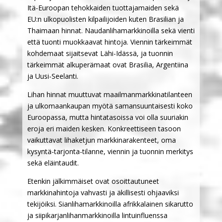
Itä-Euroopan tehokkaiden tuottajamaiden sekä
EU:n ulkopuolisten kilpailijoiden kuten Brasilian ja
Thaimaan hinnat. Naudanlihamarkkinoilla sekä vienti
että tuonti muokkaavat hintoja. Viennin tärkeimmät
kohdemaat sijaitsevat Lähi-Idässä, ja tuonnin
tärkeimmät alkuperämaat ovat Brasilia, Argentiina
ja Uusi-Seelanti.
Lihan hinnat muuttuvat maailmanmarkkinatilanteen
ja ulkomaankaupan myötä samansuuntaisesti koko
Euroopassa, mutta hintatasoissa voi olla suuriakin
eroja eri maiden kesken. Konkreettiseen tasoon
vaikuttavat lihaketjun markkinarakenteet, oma
kysyntä-tarjonta-tilanne, viennin ja tuonnin merkitys
sekä eläintaudit.
Etenkin jälkimmäiset ovat osoittautuneet
markkinahintoja vahvasti ja äkillisesti ohjaaviksi
tekijöiksi. Sianlihamarkkinoilla afrikkalainen sikarutto
ja siipikarjanlihanmarkkinoilla lintuinfluenssa