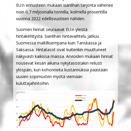
EU:n ennusteen mukaan sianlihan tarjonta vähenee
noin 0,7 miljoonalla tonnilla, kolmella prosentilla
vuonna 2022 edellisvuoteen nähden.
Suomen hinnat seuraavat EU:n yleistä
hintakehitystä. Sianlihan hintavaihtelu jatkuu
Suomessa maltillisempana kuin Tanskassa ja
Saksassa. Hintatasot ovat kuitenkin muuttuneet
näkyvästi kaikissa maissa. Arvioiden mukaan hinnat
nousevat kesän aikana nykytasostakin reilusti
ylöspäin, kun kohonneita kustannuksia päästään
uusien sopimusten myötä viemään
kuluttajahintoihin.