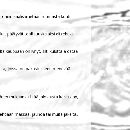
0 tonnin saalis imetään ruumasta kohti
kat päätyvät teollisuuskalaksi eli rehuksi,
eltä kauppaan on lyhyt, silti kuluttaja ostaa
mioita, joissa on pakastukseen menevää
Hänen mukaansa lisää jalostusta kaivataan,
a tehdään massaa, jauhoa tai muita jakeita.,