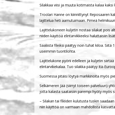
Silakkaa viisi ja muuta kotimaista kalaa ka
Troolari Hanne on kiinnittynyt Reposaaren kal
lajittelua heti aamutuimaan. Pimeä helmiku
Lajittelukoneen kuljetin nostaa silakat pois al
niiden käyttöä elintarvikkeeksi haluttaisiin lis
Saaliista fileiksi päätyy noin tuhat kiloa. Siit
useimmin tuontilohta.
Lajittelukone pyörii edelleen ja kuljetin sii
elintarvikekalaa. Tuo silakka päätyy Itä-Euro
Suomessa pitäisi löytyä markkinoita myös pien
Selkämeren Jää (siirryt toiseen palveluun)-yh
jotta kalasta saataisiin parempi hyöty myös s
– Silakan tai fileiden kulutusta tuskin saadaan
niin käyttöä on varmaan mahdollista kasvatta