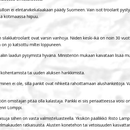
n silloin ei elintarvikekalaakaan päädy Suomeen. Vain isot troolarit pys
tä kotimaassa hiipuu.
ilakkatroolarit ovat varsin vanhoja. Niiden keski-ikä on noin 30 vuo
ä on jo katsottu miltei loppuneen.
aliin laadun pysymistä hyvänä. Ministeriön mukaan kaivataan lisää m
a kohentamista tai uuden aluksen hankkimista.
minen ei ole, sillä pankit ovat nihkeitä rahoittamaan alushankintoja. V
tiön omistajan pitää olla kalastaja. Pankki ei siis periaatteessa voisi omi
enri Lomppi.
aisuja siihen on vasta valmisteluasteella. Yksikön päällikkö Risto La
elmakauden ratkaisuista. Alusten konetehon tai vetoisuuden kasvatta