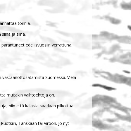
kannattaa toimia.
iinä ja siinä.
parantuneet edellisvuosiin verrattuna.
an vastaanottosatamista Suomessa. Vielä
ta muitakin vaihtoehtoja on.
suja, niin että kalasta saadaan pilkottua
Ruotsiin, Tanskaan tai Viroon. Jo nyt