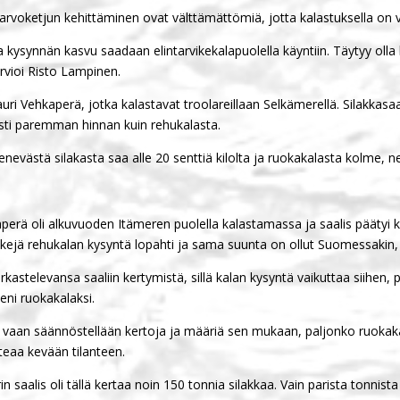
voketjun kehittäminen ovat välttämättömiä, jotta kalastuksella on v
kysynnän kasvu saadaan elintarvikekalapuolella käyntiin. Täytyy olla k
rvioi Risto Lampinen.
uri Vehkaperä, jotka kalastavat troolareillaan Selkämerellä. Silakka
asti paremman hinnan kuin rehukalasta.
nevästä silakasta saa alle 20 senttiä kilolta ja ruokakalasta kolme, 
aperä oli alkuvuoden Itämeren puolella kalastamassa ja saalis päätyi
kejä rehukalan kysyntä lopahti ja sama suunta on ollut Suomessakin, 
kastelevansa saaliin kertymistä, sillä kalan kysyntä vaikuttaa siihen,
eni ruokakalaksi.
la, vaan säännöstellään kertoja ja määriä sen mukaan, paljonko ruokaka
eaa kevään tilanteen.
saalis oli tällä kertaa noin 150 tonnia silakkaa. Vain parista tonnista