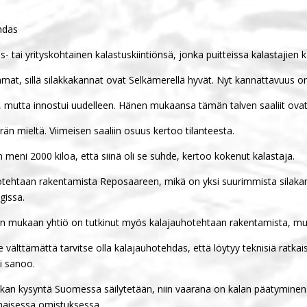
hdas
s- tai yrityskohtainen kalastuskiintiönsä, jonka puitteissa kalastajien 
mat, sillä silakkakannat ovat Selkämerellä hyvät. Nyt kannattavuus on s
 mutta innostui uudelleen. Hänen mukaansa tämän talven saaliit ovat 
än mieltä. Viimeisen saaliin osuus kertoo tilanteesta.
n meni 2000 kiloa, että siinä oli se suhde, kertoo kokenut kalastaja.
hotehtaan rakentamista Reposaareen, mikä on yksi suurimmista silak
gissa.
n mukaan yhtiö on tutkinut myös kalajauhotehtaan rakentamista, mut
 välttämättä tarvitse olla kalajauhotehdas, että löytyy teknisiä ratkai
i sanoo.
ilakan kysyntä Suomessa säilytetään, niin vaarana on kalan päätyminen 
omaisessa omistuksessa.