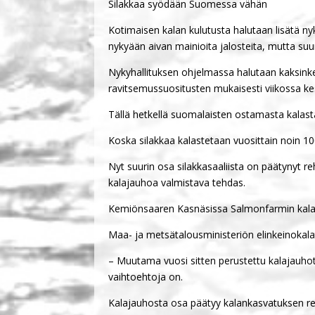
Silakkaa syödään Suomessa vähän
Kotimaisen kalan kulutusta halutaan lisätä ny
nykyään aivan mainioita jalosteita, mutta suur
Nykyhallituksen ohjelmassa halutaan kaksinke
ravitsemussuositusten mukaisesti viikossa ke
Tällä hetkellä suomalaisten ostamasta kalasta
Koska silakkaa kalastetaan vuosittain noin 10
Nyt suurin osa silakkasaaliista on päätynyt re
kalajauhoa valmistava tehdas.
Kemiönsaaren Kasnäsissa Salmonfarmin kalaj
Maa- ja metsätalousministeriön elinkeinokala
– Muutama vuosi sitten perustettu kalajauhote
vaihtoehtoja on.
Kalajauhosta osa päätyy kalankasvatuksen reh