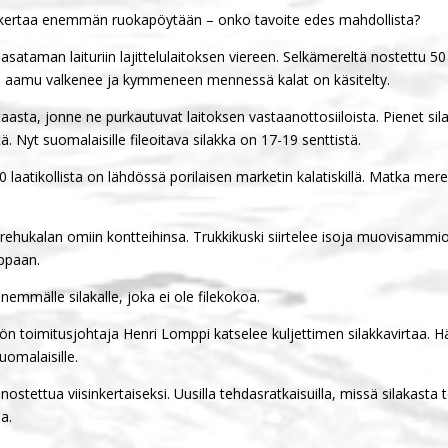
ksi kertaa enemmän ruokapöytään – onko tavoite edes mahdollista?
asataman laituriin lajittelulaitoksen viereen. Selkämereltä nostettu 5
un aamu valkenee ja kymmeneen mennessä kalat on käsitelty.
taasta, jonne ne purkautuvat laitoksen vastaanottosiiloista. Pienet sila
ätä. Nyt suomalaisille fileoitava silakka on 17-19 senttistä.
ä 10 laatikollista on lähdössä porilaisen marketin kalatiskillä. Matka mer
rtää rehukalan omiin kontteihinsa. Trukkikuski siirtelee isoja muovisam
oppaan.
emmälle silakalle, joka ei ole filekokoa.
tiön toimitusjohtaja Henri Lomppi katselee kuljettimen silakkavirtaa. 
uomalaisille.
 nostettua viisinkertaiseksi. Uusilla tehdasratkaisuilla, missä silakast
a.