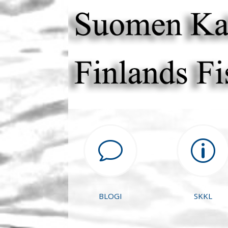
v
p
BLOGI
SKKL