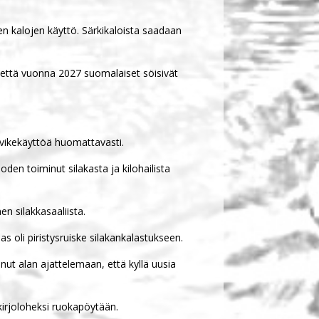
en kalojen käyttö. Särkikaloista saadaan
 että vuonna 2027 suomalaiset söisivät
rvikekäyttöä huomattavasti.
den toiminut silakasta ja kilohailista
 silakkasaaliista.
 oli piristysruiske silakankalastukseen.
nut alan ajattelemaan, että kyllä uusia
kirjoloheksi ruokapöytään.