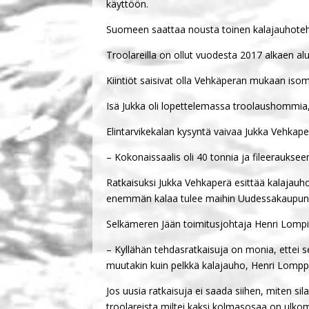
käyttöön.
Suomeen saattaa nousta toinen kalajauhote
Troolareilla on ollut vuodesta 2017 alkaen alu
Kiintiöt saisivat olla Vehkäperan mukaan isom
Isä Jukka oli lopettelemassa troolaushommia,
Elintarvikekalan kysyntä vaivaa Jukka Vehkaper
– Kokonaissaalis oli 40 tonnia ja fileerauksee
Ratkaisuksi Jukka Vehkaperä esittää kalajau
enemmän kalaa tulee maihin Uudessakaupun
Selkämeren Jään toimitusjohtaja Henri Lompi
– Kyllähän tehdasratkaisuja on monia, ettei se
muutakin kuin pelkkä kalajauho, Henri Lompp
Jos uusia ratkaisuja ei saada siihen, miten s
troolareista miltei kaksi kolmasosaa on ulk