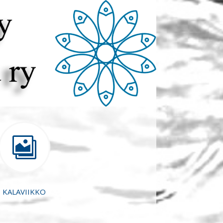

KALAVIIKKO