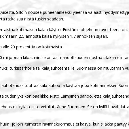
kyisestä. Silloin nousee puheenaiheeksi yleensä vajaasti hyödynnettyj
ta ratkaisua niistä tuskin saadaan.
rtaistaa kotimaisen kalan käyttö. Edistämisohjelman tavoitteena on,
skimäärin 2,5 annosta kalaa nykyisen 1,7 annoksen sijaan.
 alle 20 prosenttia on kotimaista.
0 miljoonaa kiloa, niin se antaa mahdollisuuden nostaa silakan elinta
huksi turkistarhoille tai kalajauhotehtaille. Suomessa on muutaman vuo
auhotehdas tuottaa kalajauhoa ja käyttää jopa kolmanneksen Suomen
talouden yksikön päällikkö Risto Lampinen sanoo, että kalajauhotehdas
hdas oli kyllä tosi tervetullut tänne Suomeen. Se on kyllä havahdutta
uun, jolloin Itämeren ravinnekuormitus ei kasva, kun silakka päätyy 