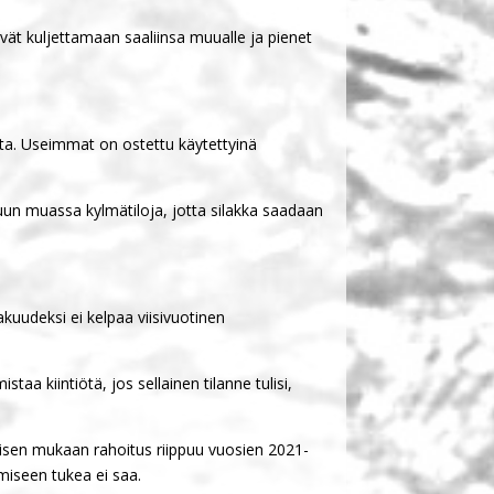
tyvät kuljettamaan saaliinsa muualle ja pienet
tta. Useimmat on ostettu käytettyinä
uun muassa kylmätiloja, jotta silakka saadaan
akuudeksi ei kelpaa viisivuotinen
staa kiintiötä, jos sellainen tilanne tulisi,
mpisen mukaan rahoitus riippuu vuosien 2021-
miseen tukea ei saa.