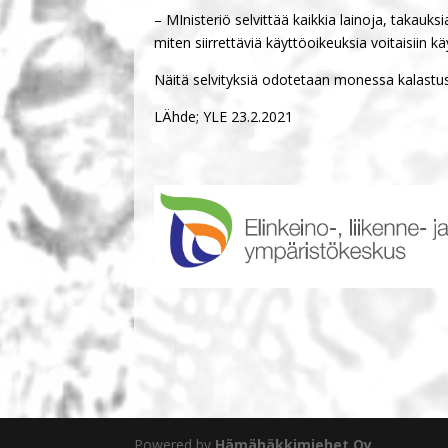
– MInisteriö selvittää kaikkia lainoja, takauk
miten siirrettäviä käyttöoikeuksia voitaisiin
Näitä selvityksiä odotetaan monessa kalastus
LÄhde; YLE 23.2.2021
Powered by
Hämähäkkimiehet Oy