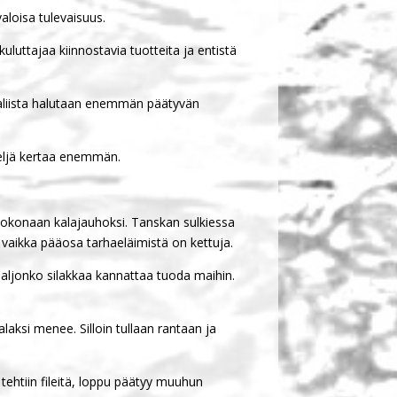
aloisa tulevaisuus.
uluttajaa kiinnostavia tuotteita ja entistä
saaliista halutaan enemmän päätyvän
neljä kertaa enemmän.
 kokonaan kalajauhoksi. Tanskan sulkiessa
vaikka pääosa tarhaeläimistä on kettuja.
 paljonko silakkaa kannattaa tuoda maihin.
laksi menee. Silloin tullaan rantaan ja
 tehtiin fileitä, loppu päätyy muuhun