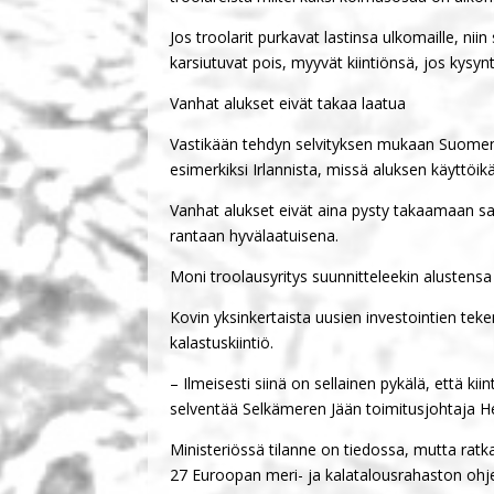
Jos troolarit purkavat lastinsa ulkomaille, nii
karsiutuvat pois, myyvät kiintiönsä, jos kysyn
Vanhat alukset eivät takaa laatua
Vastikään tehdyn selvityksen mukaan Suomen s
esimerkiksi Irlannista, missä aluksen käyttöik
Vanhat alukset eivät aina pysty takaamaan sa
rantaan hyvälaatuisena.
Moni troolausyritys suunnitteleekin alustens
Kovin yksinkertaista uusien investointien teke
kalastuskiintiö.
– Ilmeisesti siinä on sellainen pykälä, että kiin
selventää Selkämeren Jään toimitusjohtaja H
Ministeriössä tilanne on tiedossa, mutta ratk
27 Euroopan meri- ja kalatalousrahaston ohj