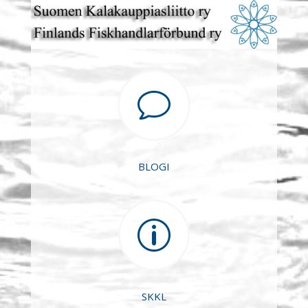
v
BLOGI
p
SKKL