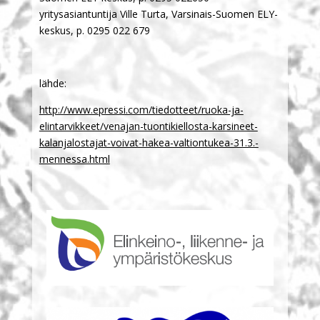
yritysasiantuntija Ville Turta, Varsinais-Suomen ELY-
keskus, p. 0295 022 679
lähde:
http://www.epressi.com/tiedotteet/ruoka-ja-
elintarvikkeet/venajan-tuontikiellosta-karsineet-
kalanjalostajat-voivat-hakea-valtiontukea-31.3.-
mennessa.html