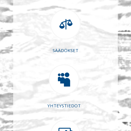

SÄÄDÖKSET

YHTEYSTIEDOT