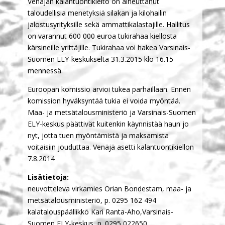
Venäjän kalantuontikielto on aiheuttanut
taloudellisia menetyksiä silakan ja kilohailin
jalostusyrityksille sekä ammattikalastajille. Hallitus
on varannut 600 000 euroa tukirahaa kiellosta
kärsineille yrittäjille. Tukirahaa voi hakea Varsinais-
Suomen ELY-keskukselta 31.3.2015 klo 16.15
mennessä.
Euroopan komissio arvioi tukea parhaillaan. Ennen
komission hyväksyntää tukia ei voida myöntää.
Maa- ja metsätalousministeriö ja Varsinais-Suomen
ELY-keskus päättivät kuitenkin käynnistää haun jo
nyt, jotta tuen myöntämistä ja maksamista
voitaisiin jouduttaa. Venäjä asetti kalantuontikiellon
7.8.2014
Lisätietoja:
neuvotteleva virkamies Orian Bondestam, maa- ja
metsätalousministeriö, p. 0295 162 494
kalatalouspäällikkö Kari Ranta-Aho,Varsinais-
Suomen ELY-keskus, p. 0295 022650