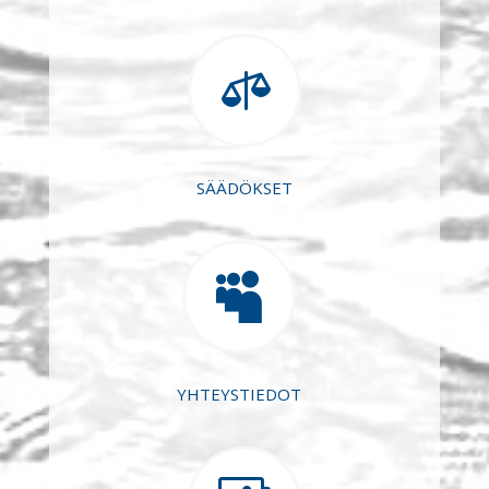

SÄÄDÖKSET

YHTEYSTIEDOT