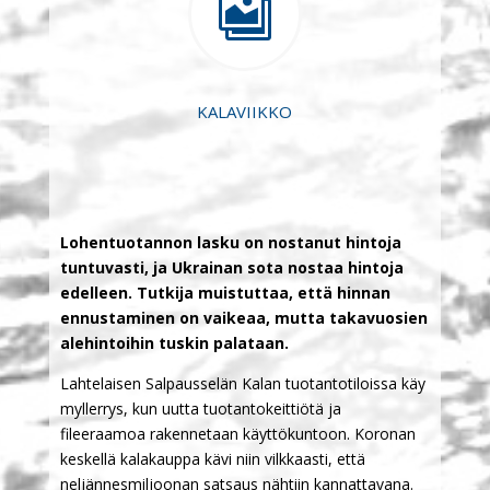

KALAVIIKKO
Lohentuotannon lasku on nostanut hintoja
tuntuvasti, ja Ukrainan sota nostaa hintoja
edelleen. Tutkija muistuttaa, että hinnan
ennustaminen on vaikeaa, mutta takavuosien
alehintoihin tuskin palataan.
Lahtelaisen Salpausselän Kalan tuotantotiloissa käy
myllerrys, kun uutta tuotantokeittiötä ja
fileeraamoa rakennetaan käyttökuntoon. Koronan
keskellä kalakauppa kävi niin vilkkaasti, että
neljännesmiljoonan satsaus nähtiin kannattavana.