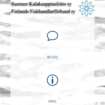
v
BLOGI
p
SKKL