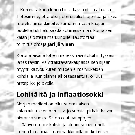
– Korona-aikana lohen hinta kävi todella alhaalla.
Totesimme, että olisi potentiaalia laajentaa ja iskeä
tuorekalamarkkinoille. Samaan aikaan kaupan
puolelta tuli halu saada kotimaisen ja ulkomaisen
kalan jalosteita markkinoille, taustoittaa
toimitusjohtaja
Jari Järvinen
.
Korona-aikana lohen menekki ravintoloihin tyssäsi
lähes täysin. Päivittäistavarakaupassa sen sijaan
myynti kasvoi, kuten muiden elintarvikkeiden
kohdalla. Kun tilanne alkoi tasaantua, oli uusi
hintapiikki jo ovella.
Lohitäitä ja inflaatiosokki
Norjan merilohi on ollut suomalaisen
kalankulutuksen peruskivi jo vuosia, pitkälti halvan
hintansa vuoksi. Se on ollut kauppojen
sisäänvetotuote kahvin ja alennusoluen ohella.
Lohen hinta maailmanmarkkinoilla on kuitenkin