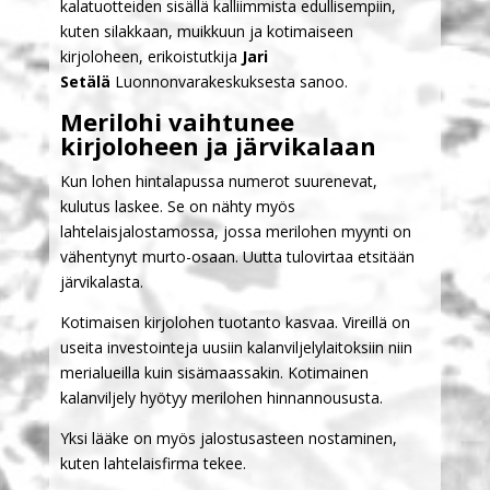
kalatuotteiden sisällä kalliimmista edullisempiin,
kuten silakkaan, muikkuun ja kotimaiseen
kirjoloheen, erikoistutkija
Jari
Setälä
Luonnonvarakeskuksesta sanoo.
Merilohi vaihtunee
kirjoloheen ja järvikalaan
Kun lohen hintalapussa numerot suurenevat,
kulutus laskee. Se on nähty myös
lahtelaisjalostamossa, jossa merilohen myynti on
vähentynyt murto-osaan. Uutta tulovirtaa etsitään
järvikalasta.
Kotimaisen kirjolohen tuotanto kasvaa. Vireillä on
useita investointeja uusiin kalanviljelylaitoksiin niin
merialueilla kuin sisämaassakin. Kotimainen
kalanviljely hyötyy merilohen hinnannoususta.
Yksi lääke on myös jalostusasteen nostaminen,
kuten lahtelaisfirma tekee.