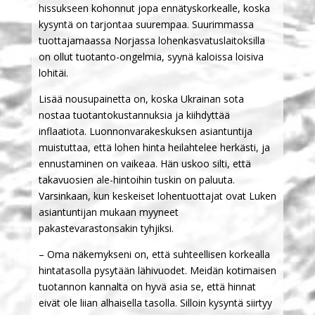
hissukseen kohonnut jopa ennätyskorkealle, koska
kysyntä on tarjontaa suurempaa. Suurimmassa
tuottajamaassa Norjassa lohenkasvatuslaitoksilla
on ollut tuotanto-ongelmia, syynä kaloissa loisiva
lohitäi.
Lisää nousupainetta on, koska Ukrainan sota
nostaa tuotantokustannuksia ja kiihdyttää
inflaatiota. Luonnonvarakeskuksen asiantuntija
muistuttaa, että lohen hinta heilahtelee herkästi, ja
ennustaminen on vaikeaa. Hän uskoo silti, että
takavuosien ale-hintoihin tuskin on paluuta.
Varsinkaan, kun keskeiset lohentuottajat ovat Luken
asiantuntijan mukaan myyneet
pakastevarastonsakin tyhjiksi.
– Oma näkemykseni on, että suhteellisen korkealla
hintatasolla pysytään lähivuodet. Meidän kotimaisen
tuotannon kannalta on hyvä asia se, että hinnat
eivät ole liian alhaisella tasolla. Silloin kysyntä siirtyy