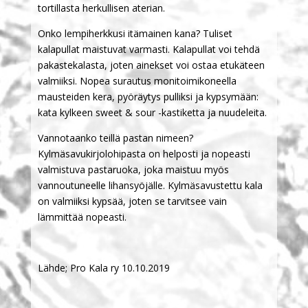
tortillasta herkullisen aterian.
Onko lempiherkkusi itämainen kana? Tuliset
kalapullat maistuvat varmasti. Kalapullat voi tehdä
pakastekalasta, joten ainekset voi ostaa etukäteen
valmiiksi. Nopea surautus monitoimikoneella
mausteiden kera, pyöräytys pulliksi ja kypsymään:
kata kylkeen sweet & sour -kastiketta ja nuudeleita.
Vannotaanko teillä pastan nimeen?
Kylmäsavukirjolohipasta on helposti ja nopeasti
valmistuva pastaruoka, joka maistuu myös
vannoutuneelle lihansyöjälle. Kylmäsavustettu kala
on valmiiksi kypsää, joten se tarvitsee vain
lämmittää nopeasti.
Lähde; Pro Kala ry 10.10.2019