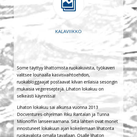

KALAVIIKKO
Some täyttyy lihattomista ruokakuvista, työkaveri
valitsee lounaalla kasvisvaihtoehdon,
ruokabloggaajat postaavat kilvan erilaisia sesongin
mukaisia vegereseptejä. Lihaton lokakuu on
selkeästi käynnissä!
Lihaton lokakuu sai alkunsa vuonna 2013
Docventures-ohjelman Riku Rantalan ja Tunna
Milonoffin lanseeraamana. Siitä lähtien ovat monet
innostuneet lokakuun ajan kokeilemaan lihatonta
ruokavaliota omalla tavallaan. Osalle lihaton