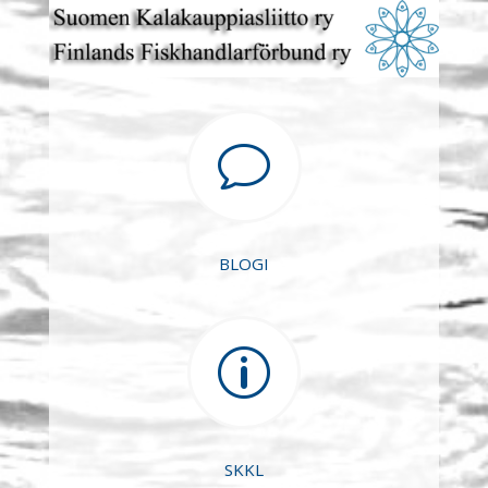
v
BLOGI
p
SKKL