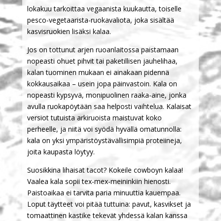
lokakuu tarkoittaa vegaanista kuukautta, toiselle
pesco-vegetaarista-ruokavaliota, joka sisältää
kasvisruokien lisäksi kalaa.
Jos on tottunut arjen ruoanlaitossa paistamaan
nopeasti ohuet pihvit tai paketillisen jauhelihaa,
kalan tuominen mukaan ei ainakaan pidennä
kokkausaikaa – usein jopa päinvastoin. Kala on
nopeasti kypsyvä, monipuolinen raaka-aine, jonka
avulla ruokapöytään saa helposti vaihtelua. Kalaisat
versiot tutuista arkiruoista maistuvat koko
perheelle, ja niitä voi syödä hyvällä omatunnolla:
kala on yksi ympäristöystävällisimpiä proteiineja,
joita kaupasta löytyy.
Suosikkina lihaisat tacot? Kokeile cowboyn kalaa!
Vaalea kala sopii tex-mex-meininkiin hienosti.
Paistoaikaa ei tarvita paria minuuttia kauempaa.
Loput täytteet voi pitää tuttuina: pavut, kasvikset ja
tomaattinen kastike tekevät yhdessä kalan kanssa