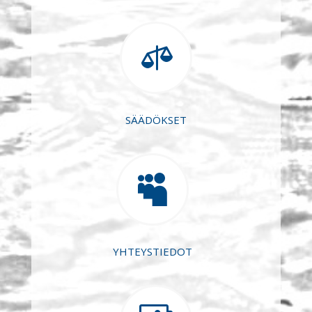

SÄÄDÖKSET

YHTEYSTIEDOT