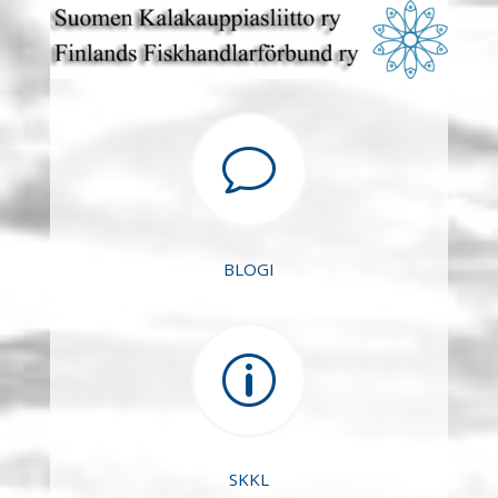
v
BLOGI
p
SKKL