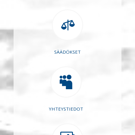

SÄÄDÖKSET

YHTEYSTIEDOT