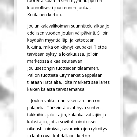
tuoretta kalaa ja sen myyntihuippu on
luonnollisesti juuri ennen joulua,
Kotilainen kertoo.
Joulun kalavalikoiman suunnittelu alkaa jo
edellisen vuoden joulun välipäivinä. Silloin
käydään myyntiä läpi ja katsotaan
lukuina, mikä on käynyt kaupaksi. Tietoa
tarvitaan syksyllä lokakuussa, jolloin
marketissa alkaa seuraavan
joulusesongin tuotteiden tilaaminen.
Paljon tuotteita Citymarket Seppälään
tilataan Hätälältä, jolta marketti saa lähes
kaiken kalasta tarvitsemansa.
– Joulun valikoiman rakentaminen on
palapeliä. Tärkeintä ovat hyvä suhteet
tukkuihin, jalostajiin, kalankasvattajiin ja
kalastajiin, jotta sovitut toimitukset
oikeasti toimivat, tavaravirtojen rytmitys
ja laatu ovat kohdallaan, kertoo