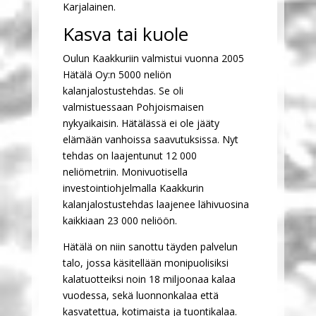
Karjalainen.
Kasva tai kuole
Oulun Kaakkuriin valmistui vuonna 2005
Hätälä Oy:n 5000 neliön
kalanjalostustehdas. Se oli
valmistuessaan Pohjoismaisen
nykyaikaisin. Hätälässä ei ole jääty
elämään vanhoissa saavutuksissa. Nyt
tehdas on laajentunut 12 000
neliömetriin. Monivuotisella
investointiohjelmalla Kaakkurin
kalanjalostustehdas laajenee lähivuosina
kaikkiaan 23 000 neliöön.
Hätälä on niin sanottu täyden palvelun
talo, jossa käsitellään monipuolisiksi
kalatuotteiksi noin 18 miljoonaa kalaa
vuodessa, sekä luonnonkalaa että
kasvatettua, kotimaista ja tuontikalaa.