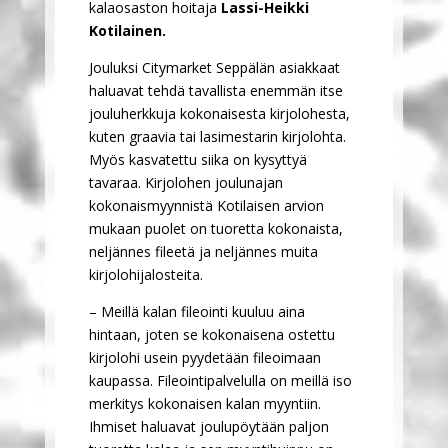
kalaosaston hoitaja
Lassi-Heikki
Kotilainen.
Jouluksi Citymarket Seppälän asiakkaat
haluavat tehdä tavallista enemmän itse
jouluherkkuja kokonaisesta kirjolohesta,
kuten graavia tai lasimestarin kirjolohta.
Myös kasvatettu siika on kysyttyä
tavaraa. Kirjolohen joulunajan
kokonaismyynnistä Kotilaisen arvion
mukaan puolet on tuoretta kokonaista,
neljännes fileetä ja neljännes muita
kirjolohijalosteita.
– Meillä kalan fileointi kuuluu aina
hintaan, joten se kokonaisena ostettu
kirjolohi usein pyydetään fileoimaan
kaupassa. Fileointipalvelulla on meillä iso
merkitys kokonaisen kalan myyntiin.
Ihmiset haluavat joulupöytään paljon