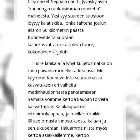
Citymarket Seppälä nauttii Jyväskylässä
”kaupungin ruokaisimman marketin”
maineesta. Yksi syy suureen suosioon
löytyy kalatiskiltä, jonka tähtenä joulun
alla on 60 kilometrin päästä
Konnevedeltä suoraan
kalankasvattamolta tuleva tuore,
kokonainen kirjolohi.
– Tuore lähikala ja lyhyt kuljetusmatka on
tänä päivänä monelle tärkeä asia. Me
käymme Konnevedellä seuraamassa
kasvatuksen eri vaiheita
mädinhaudonnasta perkaamiseen.
Samalla voimme kertoa kaupan toiveita
kasvattajalle. Kalakauppa on
intohimokauppaa, ja meilläkin kaikki
lähtee omasta innostuksesta kalaan ja
sen alkuperään. Haluamme niistä myös
kertoa asiakkaillemme, kertoo