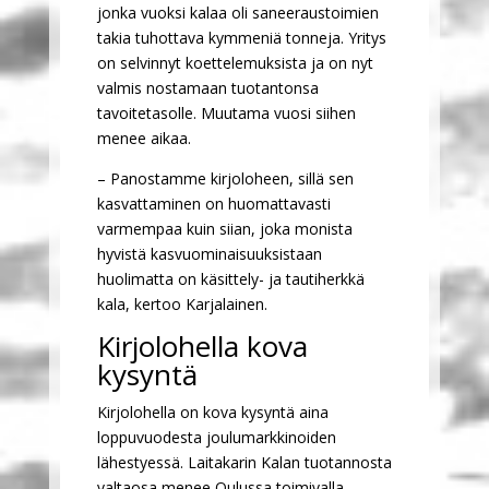
jonka vuoksi kalaa oli saneeraustoimien
takia tuhottava kymmeniä tonneja. Yritys
on selvinnyt koettelemuksista ja on nyt
valmis nostamaan tuotantonsa
tavoitetasolle. Muutama vuosi siihen
menee aikaa.
– Panostamme kirjoloheen, sillä sen
kasvattaminen on huomattavasti
varmempaa kuin siian, joka monista
hyvistä kasvuominaisuuksistaan
huolimatta on käsittely- ja tautiherkkä
kala, kertoo Karjalainen.
Kirjolohella kova
kysyntä
Kirjolohella on kova kysyntä aina
loppuvuodesta joulumarkkinoiden
lähestyessä. Laitakarin Kalan tuotannosta
valtaosa menee Oulussa toimivalla