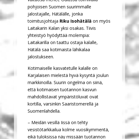
pohjoisen Suomen suurimmalle
jalostajalle, Hätälälle, jonka
toimitusjohtaja
Riku Isohätälä
on myös
Laitakarin Kalan yksi osakas. Tiivis
yhteistyö hyödyttää molempia:
Laitakarilla on taattu ostaja kalalle,
Hätälä saa kotimaista lähikalaa
jalostukseen.
Kotimaiselle kasvatetulle kalalle on
Karjalaisen mielestä hyvä kysyntä joulun
markkinoilla. Suurin ongelma on siinä,
että kotimaisen tuotannon kasvun
mahdollistavat ympäristöluvat ovat
kortilla, varsinkin Saaristomerellä ja
Suomenlahdella.
– Meidän vesillä Iissä on tehty
vesistötarkkailua kolme vuosikymmentä,
eikä tuloksissa näy missään tuotannon