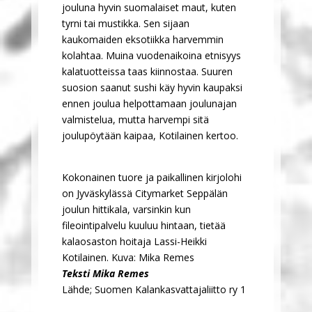
jouluna hyvin suomalaiset maut, kuten
tyrni tai mustikka. Sen sijaan
kaukomaiden eksotiikka harvemmin
kolahtaa. Muina vuodenaikoina etnisyys
kalatuotteissa taas kiinnostaa. Suuren
suosion saanut sushi käy hyvin kaupaksi
ennen joulua helpottamaan joulunajan
valmistelua, mutta harvempi sitä
joulupöytään kaipaa, Kotilainen kertoo.
Kokonainen tuore ja paikallinen kirjolohi
on Jyväskylässä Citymarket Seppälän
joulun hittikala, varsinkin kun
fileointipalvelu kuuluu hintaan, tietää
kalaosaston hoitaja Lassi-Heikki
Kotilainen. Kuva: Mika Remes
Teksti Mika Remes
Lähde; Suomen Kalankasvattajaliitto ry 1