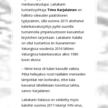
merikasvatuslupa. Laitakarin
tuotantojohtaja
Timo Karjalainen
on
hallinto-oikeuden päätökseen
tyytyväinen, sillä vuonna 2015 aloittanut
kalankasvatusyritys pyrkii suurella
tuotannolla ympärivuotiseen kasvatetun
kirjolohen tarjontaan. Laitakarin Kalalla
on ollut tuotantoa Iin Kuivaniemen
Vatungissa vuodesta 2016 lähtien.
Vatungissa kalankasvatus alkoi 1980-
luvun alussa
– Viime kesä oli kalan kasvulle vaikea.
Pitkä hellejakso nosti täälläkin meriveden
lämpötilat niin korkeaksi, ettei kala
kasvanut lähellekään toivottua tahtia,
sanoo Karjalainen.
Laitakarin Kalassa on selätetty myös
kaloihin vuonna 2017 iskenyt IHN-virus,