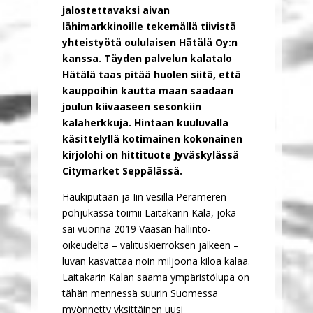
jalostettavaksi aivan
lähimarkkinoille tekemällä tiivistä
yhteistyötä oululaisen Hätälä Oy:n
kanssa. Täyden palvelun kalatalo
Hätälä taas pitää huolen siitä, että
kauppoihin kautta maan saadaan
joulun kiivaaseen sesonkiin
kalaherkkuja. Hintaan kuuluvalla
käsittelyllä kotimainen kokonainen
kirjolohi on hittituote Jyväskylässä
Citymarket Seppälässä.
Haukiputaan ja Iin vesillä Perämeren
pohjukassa toimii Laitakarin Kala, joka
sai vuonna 2019 Vaasan hallinto-
oikeudelta – valituskierroksen jälkeen –
luvan kasvattaa noin miljoona kiloa kalaa.
Laitakarin Kalan saama ympäristölupa on
tähän mennessä suurin Suomessa
myönnetty yksittäinen uusi