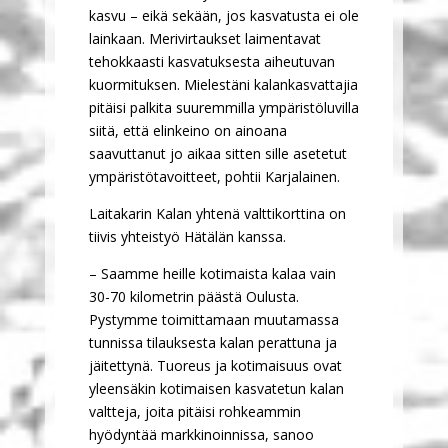
kasvu – eikä sekään, jos kasvatusta ei ole
lainkaan. Merivirtaukset laimentavat
tehokkaasti kasvatuksesta aiheutuvan
kuormituksen. Mielestäni kalankasvattajia
pitäisi palkita suuremmilla ympäristöluvilla
siitä, että elinkeino on ainoana
saavuttanut jo aikaa sitten sille asetetut
ympäristötavoitteet, pohtii Karjalainen.
Laitakarin Kalan yhtenä valttikorttina on
tiivis yhteistyö Hätälän kanssa.
– Saamme heille kotimaista kalaa vain
30-70 kilometrin päästä Oulusta.
Pystymme toimittamaan muutamassa
tunnissa tilauksesta kalan perattuna ja
jäitettynä. Tuoreus ja kotimaisuus ovat
yleensäkin kotimaisen kasvatetun kalan
valtteja, joita pitäisi rohkeammin
hyödyntää markkinoinnissa, sanoo