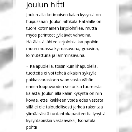
joulun hitti
Joulun alla kotimaisen kalan kysyntä on
huipussaan. Joulun hittikala Hätälälle on
tuore kotimainen kirjolohifilee, mutta
myös perinteet jylläävät vahvoina.
Hätälästä lähtee kirjolohta kauppoihin
muun muassa kylmäsavuna, graavina,
loimutettuna ja lämminsavuna.
– Kalapuolella, toisin kuin lihapuolella,
tuotteita ei voi tehdä aikaisin syksyllä
pakkasvarastoon vaan vasta vähän
ennen loppuvuoden sesonkia tuoreesta
kalasta. Joulun alla kalan kysyntä on niin
kovaa, ettei kaikkeen voida edes vastata,
sillä ei ole taloudellisesti järkeä rakentaa
ylimääräistä tuotantokapasiteettia lyhyttä
kysyntäpiikkiä vastaavaksi, Isohätälä
pohtii