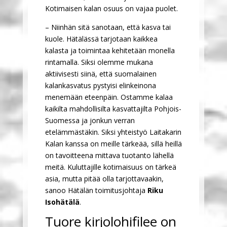
Kotimaisen kalan osuus on vajaa puolet.
– Niinhän sitä sanotaan, että kasva tai
kuole. Hätälässä tarjotaan kaikkea
kalasta ja toimintaa kehitetään monella
rintamalla. Siksi olemme mukana
aktiivisesti siinä, että suomalainen
kalankasvatus pystyisi elinkeinona
menemään eteenpäin. Ostamme kalaa
kaikilta mahdollisilta kasvattajilta Pohjois-
Suomessa ja jonkun verran
etelämmästäkin. Siksi yhteistyö Laitakarin
Kalan kanssa on meille tärkeää, sillä heillä
on tavoitteena mittava tuotanto lähellä
meitä. Kuluttajille kotimaisuus on tärkeä
asia, mutta pitää olla tarjottavaakin,
sanoo Hätälän toimitusjohtaja
Riku
Isohätälä
.
Tuore kirjolohifilee on