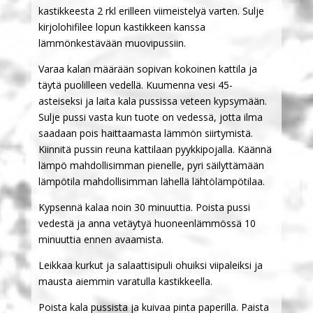
kastikkeesta 2 rkl erilleen viimeistelyä varten. Sulje
kirjolohifilee lopun kastikkeen kanssa
lämmönkestävään muovipussiin.
Varaa kalan määrään sopivan kokoinen kattila ja
täytä puolilleen vedellä. Kuumenna vesi 45-
asteiseksi ja laita kala pussissa veteen kypsymään.
Sulje pussi vasta kun tuote on vedessä, jotta ilma
saadaan pois haittaamasta lämmön siirtymistä.
Kiinnitä pussin reuna kattilaan pyykkipojalla. Käännä
lämpö mahdollisimman pienelle, pyri säilyttämään
lämpötila mahdollisimman lähellä lähtölämpötilaa.
Kypsennä kalaa noin 30 minuuttia. Poista pussi
vedestä ja anna vetäytyä huoneenlämmössä 10
minuuttia ennen avaamista.
Leikkaa kurkut ja salaattisipuli ohuiksi viipaleiksi ja
mausta aiemmin varatulla kastikkeella.
Poista kala pussista ja kuivaa pinta paperilla. Paista