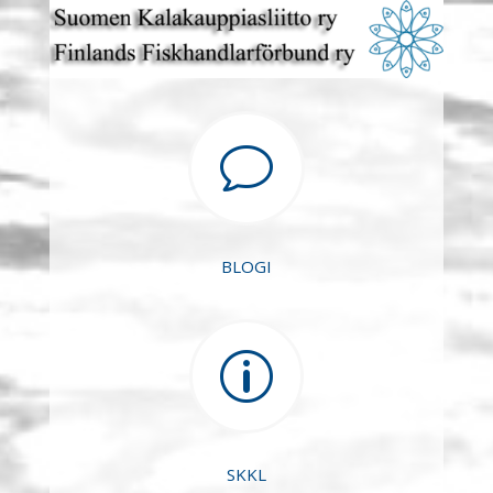
v
BLOGI
p
SKKL