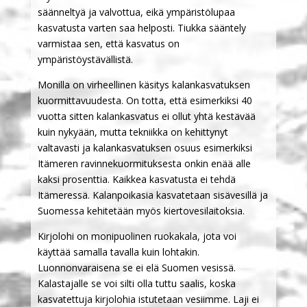
säänneltyä ja valvottua, eikä ympäristölupaa
kasvatusta varten saa helposti. Tiukka sääntely
varmistaa sen, että kasvatus on
ympäristöystävällistä.
Monilla on virheellinen käsitys kalankasvatuksen
kuormittavuudesta. On totta, että esimerkiksi 40
vuotta sitten kalankasvatus ei ollut yhtä kestävää
kuin nykyään, mutta tekniikka on kehittynyt
valtavasti ja kalankasvatuksen osuus esimerkiksi
Itämeren ravinnekuormituksesta onkin enää alle
kaksi prosenttia. Kaikkea kasvatusta ei tehdä
Itämeressä. Kalanpoikasia kasvatetaan sisävesillä ja
Suomessa kehitetään myös kiertovesilaitoksia.
Kirjolohi on monipuolinen ruokakala, jota voi
käyttää samalla tavalla kuin lohtakin.
Luonnonvaraisena se ei elä Suomen vesissä.
Kalastajalle se voi silti olla tuttu saalis, koska
kasvatettuja kirjolohia istutetaan vesiimme. Laji ei