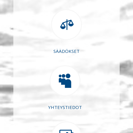

SÄÄDÖKSET

YHTEYSTIEDOT