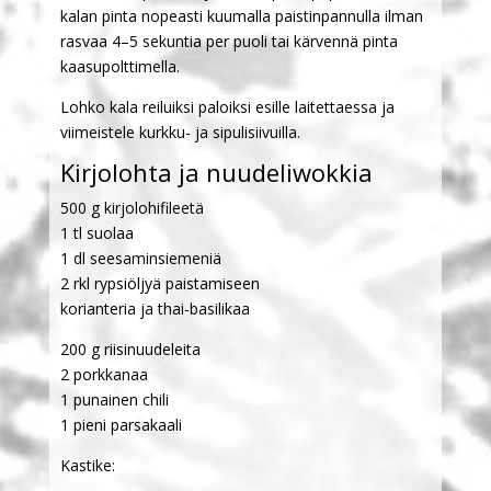
kalan pinta nopeasti kuumalla paistinpannulla ilman
rasvaa 4–5 sekuntia per puoli tai kärvennä pinta
kaasupolttimella.
Lohko kala reiluiksi paloiksi esille laitettaessa ja
viimeistele kurkku- ja sipulisiivuilla.
Kirjolohta ja nuudeliwokkia
500 g kirjolohifileetä
1 tl suolaa
1 dl seesaminsiemeniä
2 rkl rypsiöljyä paistamiseen
korianteria ja thai-basilikaa
200 g riisinuudeleita
2 porkkanaa
1 punainen chili
1 pieni parsakaali
Kastike: