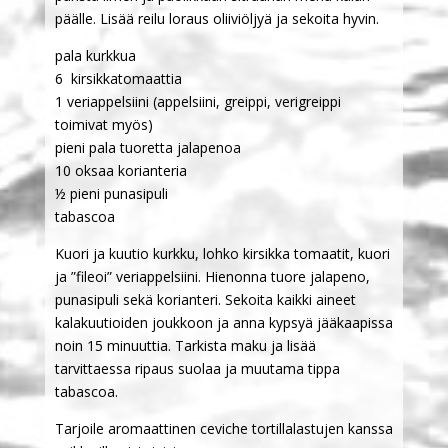
päälle. Lisää reilu loraus oliiviöljyä ja sekoita hyvin.
pala kurkkua
6 kirsikkatomaattia
1 veriappelsiini (appelsiini, greippi, verigreippi
toimivat myös)
pieni pala tuoretta jalapenoa
10 oksaa korianteria
½ pieni punasipuli
tabascoa
Kuori ja kuutio kurkku, lohko kirsikka tomaatit, kuori
ja ”fileoi” veriappelsiini. Hienonna tuore jalapeno,
punasipuli sekä korianteri. Sekoita kaikki aineet
kalakuutioiden joukkoon ja anna kypsyä jääkaapissa
noin 15 minuuttia. Tarkista maku ja lisää
tarvittaessa ripaus suolaa ja muutama tippa
tabascoa.
Tarjoile aromaattinen ceviche tortillalastujen kanssa