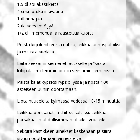
1,5 dl soijakastiketta
4 cm:n pätkä inkivääriä
1 dl hunajaa
2 rkl seesamiöljyä
1/2 dl limemehua ja raastettua kuorta
Poista kirjolohifileestä nahka, leikkaa annospaloiksi
ja mausta suolalla.
Laita seesaminsiemenet lautaselle ja ”kasta”
lohipalat molemmin puolin seesaminsiemenissä.
Paista kalat kypsiksi rypsiöljyssä ja nosta 100-
asteiseen uuniin odottamaan.
Liota nuudeleita kylmässä vedessä 10-15 minuuttia.
Leikkaa porkkanat ja chili suikaleiksi. Leikkaa
parsakaali mahdollisimman ohuiksi viipaleiksi.
Sekoita kastikkeen ainekset keskenään ja siirrä
sivuun odottamaan viimeistelyä.