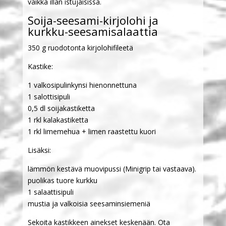
vaikka illan istujaisissa.
Soija-seesami-kirjolohi ja
kurkku-seesamisalaattia
350 g ruodotonta kirjolohifileetä
Kastike:
1 valkosipulinkynsi hienonnettuna
1 salottisipuli
0,5 dl soijakastiketta
1 rkl kalakastiketta
1 rkl limemehua + limen raastettu kuori
Lisäksi:
lämmön kestävä muovipussi (Minigrip tai vastaava).
puolikas tuore kurkku
1 salaattisipuli
mustia ja valkoisia seesaminsiemeniä
Sekoita kastikkeen ainekset keskenään. Ota