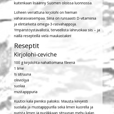
kuitenkaan lisäänny Suomen oloissa luonnossa.
Loheen verrattuna kirjolohi on hieman
vähärasvaisempaa. Siinä on runsaasti D-vitamiinia
ja elintärkeitä omega-3-rasvahappoja.
Ympäristöystävällistä, terveellistä lähiruokaa siis – ja
näillä resepteillä vielä maukastakin!
Reseptit
Kirjolohi-ceviche
100 g kirjolohta nahattomana fileenä
1 lime
½ sitruuna
oliiviöljyä
suolaa
mustapippuria
Kuutioi kala pieniksi paloiksi. Mausta kevyesti
suolalla ja mustapippurilla sekä limen kuorella ja
purista limen ja puolikkaan sitruunan mehu kalan