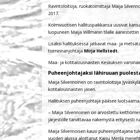
Ravintoloitsija, ruokatoimittaja Maija Silvenn
2017.
Kolmivuotisen hallituspaikkansa uusivat kan
luopuneen Maija Willmanin tilalle äänestettiin
Lisäksi hallituksessa jatkavat maa- ja metsät
toiminnanjohtaja
Mirja Hellstedt.
Maa- ja kotitalousnaisten Keskuksen varsinain
Puheenjohtajaksi lähiruuan puoles
Maija Silvennoinen on ravintoloitsija Jyväsky
kotitalousnaisten jäsen.
Hallituksen puheenjohtaja pääsee luotsaamaan
– Maija Silvennoinen on arvostettu keittiömes
järjestölle tarvittavaa näkemystä erityisesti
Maija Silvennoisen kausi puheenjohtajana tul
vuoden alussa aloittanut Kaisu Merilä menehty