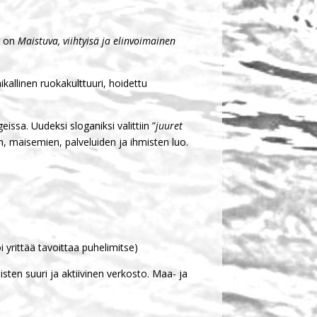
o on
Maistuva, viihtyisä ja elinvoimainen
kallinen ruokakulttuuri, hoidettu
issa. Uudeksi sloganiksi valittiin ”
juuret
 maisemien, palveluiden ja ihmisten luo.
 yrittää tavoittaa puhelimitse)
ten suuri ja aktiivinen verkosto. Maa- ja