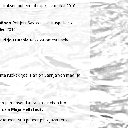
allituksen puheenjohtajaksi vuosiksi 2016­–
yhänen
Pohjois-Savosta. Hallituspaikasta
oden 2016.
jä
Pirjo Luotola
Keski-Suomesta sekä
entä ruokakirjaa. Hän on Saarijärven maa- ja
kaan ja maaseudun raaka-aineisiin tuo
johtaja
Mirja Hellstedt.
vuotinen, sillä puheenjohtajakautensa