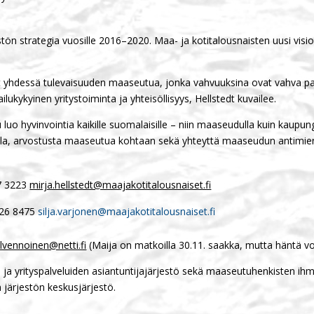
stön strategia vuosille 2016–2020. Maa- ja kotitalousnaisten uusi visi
at yhdessä tulevaisuuden maaseutua, jonka vahvuuksina ovat vahva pai
ukykyinen yritystoiminta ja yhteisöllisyys, Hellstedt kuvailee.
luo hyvinvointia kaikille suomalaisille – niin maaseudulla kuin kaupunge
lla, arvostusta maaseutua kohtaan sekä yhteyttä maaseudun antimien,
07 3223
mirja.hellstedt@maajakotitalousnaiset.fi
 526 8475
silja.varjonen@maajakotitalousnaiset.fi
lvennoinen@netti.fi
(Maija on matkoilla 30.11. saakka, mutta häntä voi
a yrityspalveluiden asiantuntijajärjestö sekä maaseutuhenkisten ihmis
 järjestön keskusjärjestö.