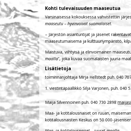
Kohti tulevaisuuden maaseutua
Varsinaisessa kokouksessa vahvistettiin järje
maaseutu – hyvinvoivat suomalaiset
.
– Järjestön asiantuntijat ja jäsenet rakentav
maaseutumaisema ja kulttuuriympäristö, kilpail
Maistuva, viihtyisä ja elinvoimainen maaseutu 
maalla
”, joka kuvaa suomalaisten juuria maa
Lisätietoja
toiminnanjohtaja Mirja Hellstedt puh. 040 7
viestintäpäällikkö Silja Varjonen, puh. 040
Maija Silvennoinen puh. 040 730 2898
maijasi
Maa- ja kotitalousnaiset on ruuan, maiseman j
kotitalousnaisten Keskus on 50 000-jäsenisen
Maa- ja kotitalousnaiset – juuret maalla