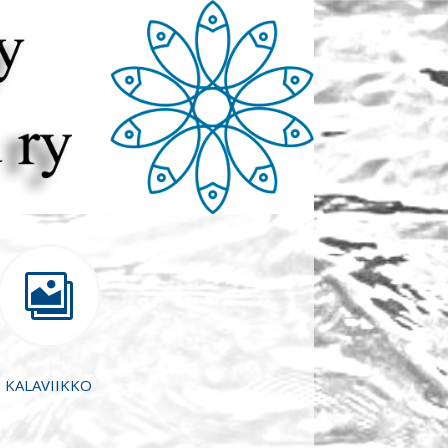

KALAVIIKKO