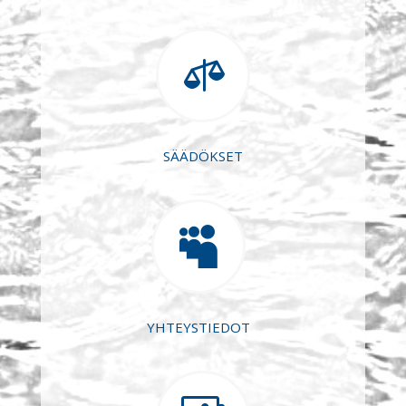

SÄÄDÖKSET

YHTEYSTIEDOT