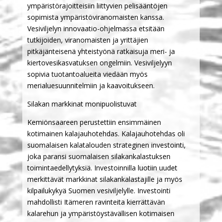
ympäristörajoitteisiin liittyvien pelisääntöjen
sopimista ympäristöviranomaisten kanssa.
Vesiviljelyn innovaatio-ohjelmassa etsitään
tutkijoiden, viranomaisten ja yrittäjien
pitkäjänteisenä yhteistyönä ratkaisuja meri- ja
kiertovesikasvatuksen ongelmiin. Vesiviljelyyn
sopivia tuotantoalueita viedään myös
merialuesuunnitelmiin ja kaavoitukseen.
Silakan markkinat monipuolistuvat
Kemiönsaareen perustettiin ensimmäinen
kotimainen kalajauhotehdas. Kalajauhotehdas oli
suomalaisen kalatalouden strateginen investointi,
joka paransi suomalaisen silakankalastuksen
toimintaedellytyksiä. Investoinnilla luotiin uudet
merkittävät markkinat silakankalastajille ja myös
kilpailukykyä Suomen vesiviljelylle. Investointi
mahdollisti Itämeren ravinteita kierrättävän
kalarehun ja ympäristöystävällisen kotimaisen