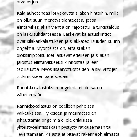
arvoketjun.
Kalajauhotehdas loi vakautta silakan hintoihin, millä
on ollut suuri merkitys tilanteessa, jossa
elintarvikesilakan vientiä on rajoitettu ja turkistalous
on laskusuhdanteessa. Laskevat kalastuskiintiöt
ovat silakankalastuksen ja silakkateollisuuden suurin
ongelma. Myönteistä on, että silakan
dioksiinipitoisuudet laskevat edelleen ja silakan
jalostus elintarvikkeeksi kiinnostaa jälleen
teollisuutta. Myös lisäarvotuotteiden ja sivuvirtojen
tutkimukseen panostetaan.
Rannikkokalastuksen ongelmia ei ole saatu
vähenemään
Rannikkokalastus on edelleen pahoissa
vaikeuksissa. Hylkeiden ja merimetsojen
aiheuttamia ongelmia ei ole erilaisissa
yhteistyöelimissäkään pystytty ratkaisemaan tai
lieventämään. Kalastajat pitävät rakenneohjelmasta