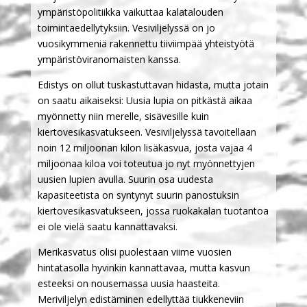
ympäristöpolitiikka vaikuttaa kalatalouden
toimintaedellytyksiin. Vesiviljelyssä on jo
vuosikymmeniä rakennettu tiiviimpää yhteistyötä
ympäristöviranomaisten kanssa.
Edistys on ollut tuskastuttavan hidasta, mutta jotain
on saatu aikaiseksi: Uusia lupia on pitkästä aikaa
myönnetty niin merelle, sisävesille kuin
kiertovesikasvatukseen. Vesiviljelyssä tavoitellaan
noin 12 miljoonan kilon lisäkasvua, josta vajaa 4
miljoonaa kiloa voi toteutua jo nyt myönnettyjen
uusien lupien avulla. Suurin osa uudesta
kapasiteetista on syntynyt suurin panostuksin
kiertovesikasvatukseen, jossa ruokakalan tuotantoa
ei ole vielä saatu kannattavaksi.
Merikasvatus olisi puolestaan viime vuosien
hintatasolla hyvinkin kannattavaa, mutta kasvun
esteeksi on nousemassa uusia haasteita.
Meriviljelyn edistäminen edellyttää tiukkeneviin