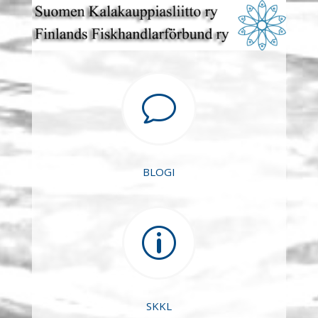
v
BLOGI
p
SKKL