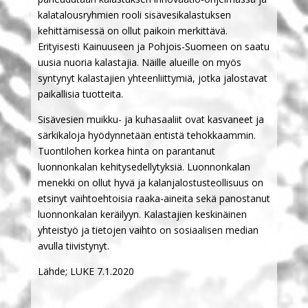
kalatalousryhmien rooli sisävesikalastuksen
kehittämisessä on ollut paikoin merkittävä.
Erityisesti Kainuuseen ja Pohjois-Suomeen on saatu
uusia nuoria kalastajia. Näille alueille on myös
syntynyt kalastajien yhteenliittymiä, jotka jalostavat
paikallisia tuotteita.
Sisävesien muikku- ja kuhasaaliit ovat kasvaneet ja
särkikaloja hyödynnetään entistä tehokkaammin.
Tuontilohen korkea hinta on parantanut
luonnonkalan kehitysedellytyksiä. Luonnonkalan
menekki on ollut hyvä ja kalanjalostusteollisuus on
etsinyt vaihtoehtoisia raaka-aineita sekä panostanut
luonnonkalan keräilyyn. Kalastajien keskinäinen
yhteistyö ja tietojen vaihto on sosiaalisen median
avulla tiivistynyt.
Lähde; LUKE 7.1.2020