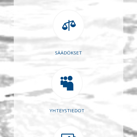

SÄÄDÖKSET

YHTEYSTIEDOT