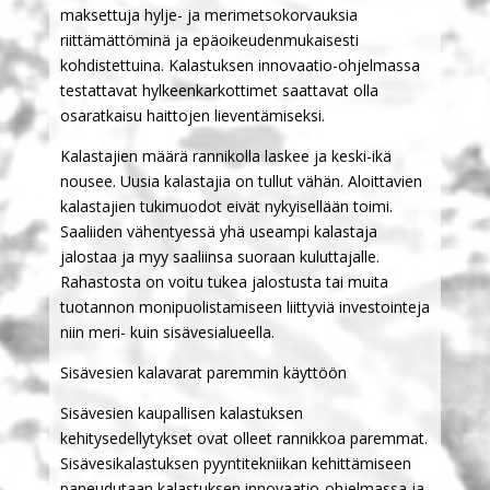
maksettuja hylje- ja merimetsokorvauksia
riittämättöminä ja epäoikeudenmukaisesti
kohdistettuina. Kalastuksen innovaatio-ohjelmassa
testattavat hylkeenkarkottimet saattavat olla
osaratkaisu haittojen lieventämiseksi.
Kalastajien määrä rannikolla laskee ja keski-ikä
nousee. Uusia kalastajia on tullut vähän. Aloittavien
kalastajien tukimuodot eivät nykyisellään toimi.
Saaliiden vähentyessä yhä useampi kalastaja
jalostaa ja myy saaliinsa suoraan kuluttajalle.
Rahastosta on voitu tukea jalostusta tai muita
tuotannon monipuolistamiseen liittyviä investointeja
niin meri- kuin sisävesialueella.
Sisävesien kalavarat paremmin käyttöön
Sisävesien kaupallisen kalastuksen
kehitysedellytykset ovat olleet rannikkoa paremmat.
Sisävesikalastuksen pyyntitekniikan kehittämiseen
paneudutaan kalastuksen innovaatio-ohjelmassa ja