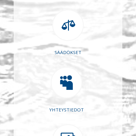

SÄÄDÖKSET

YHTEYSTIEDOT