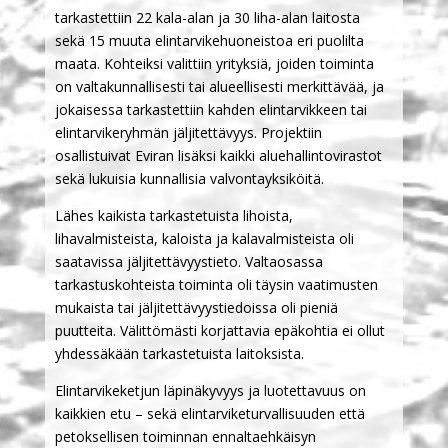
tarkastettiin 22 kala-alan ja 30 liha-alan laitosta
sekä 15 muuta elintarvikehuoneistoa eri puolilta
maata. Kohteiksi valittiin yrityksiä, joiden toiminta
on valtakunnallisesti tai alueellisesti merkittävää, ja
jokaisessa tarkastettiin kahden elintarvikkeen tai
elintarvikeryhmän jäljitettävyys. Projektiin
osallistuivat Eviran lisäksi kaikki aluehallintovirastot
sekä lukuisia kunnallisia valvontayksiköitä.
Lähes kaikista tarkastetuista lihoista,
lihavalmisteista, kaloista ja kalavalmisteista oli
saatavissa jäljitettävyystieto. Valtaosassa
tarkastuskohteista toiminta oli täysin vaatimusten
mukaista tai jäljitettävyystiedoissa oli pieniä
puutteita. Välittömästi korjattavia epäkohtia ei ollut
yhdessäkään tarkastetuista laitoksista.
Elintarvikeketjun läpinäkyvyys ja luotettavuus on
kaikkien etu – sekä elintarviketurvallisuuden että
petoksellisen toiminnan ennaltaehkäisyn