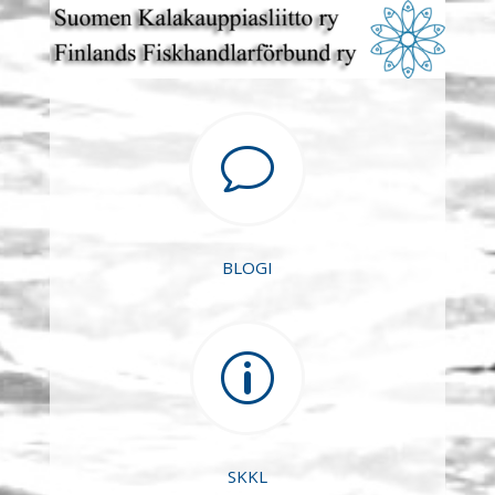
v
BLOGI
p
SKKL