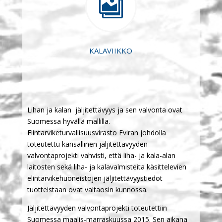

KALAVIIKKO
Lihan ja kalan jäljitettävyys ja sen valvonta ovat
Suomessa hyvällä mallilla.
Elintarviketurvallisuusvirasto Eviran johdolla
toteutettu kansallinen jäljitettävyyden
valvontaprojekti vahvisti, että liha- ja kala-alan
laitosten sekä liha- ja kalavalmisteita käsittelevien
elintarvikehuoneistojen jäljitettävyystiedot
tuotteistaan ovat valtaosin kunnossa.
Jäljitettävyyden valvontaprojekti toteutettiin
Suomessa maalis-marraskuussa 2015. Sen aikana