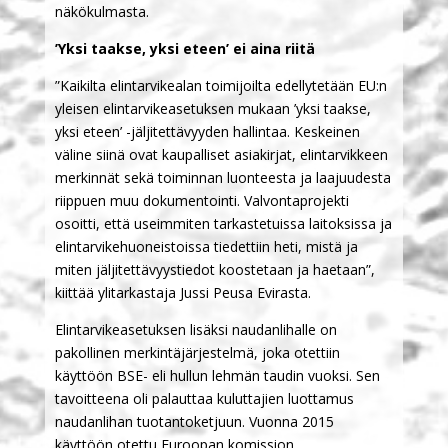
näkökulmasta.
’Yksi taakse, yksi eteen’ ei aina riitä
”Kaikilta elintarvikealan toimijoilta edellytetään EU:n
yleisen elintarvikeasetuksen mukaan ’yksi taakse,
yksi eteen’ -jäljitettävyyden hallintaa. Keskeinen
väline siinä ovat kaupalliset asiakirjat, elintarvikkeen
merkinnät sekä toiminnan luonteesta ja laajuudesta
riippuen muu dokumentointi. Valvontaprojekti
osoitti, että useimmiten tarkastetuissa laitoksissa ja
elintarvikehuoneistoissa tiedettiin heti, mistä ja
miten jäljitettävyystiedot koostetaan ja haetaan”,
kiittää ylitarkastaja Jussi Peusa Evirasta.
Elintarvikeasetuksen lisäksi naudanlihalle on
pakollinen merkintäjärjestelmä, joka otettiin
käyttöön BSE- eli hullun lehmän taudin vuoksi. Sen
tavoitteena oli palauttaa kuluttajien luottamus
naudanlihan tuotantoketjuun. Vuonna 2015
käyttöön otettu Euroopan komission