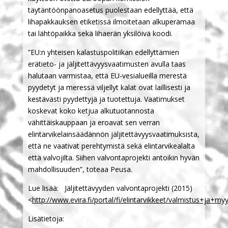
täytäntöönpanoasetus puolestaan edellyttää, että
lihapakkauksen etiketissä ilmoitetaan alkuperämaa
tai lähtöpaikka sekä lihaerän yksilöivä koodi.
”EU:n yhteisen kalastuspolitiikan edellyttämien
erätieto- ja jäljitettävyysvaatimusten avulla taas
halutaan varmistaa, että EU-vesialueilla merestä
pyydetyt ja meressä viljellyt kalat ovat laillisesti ja
kestävästi pyydettyjä ja tuotettuja. Vaatimukset
koskevat koko ketjua alkutuotannosta
vähittäiskauppaan ja eroavat sen verran
elintarvikelainsäädännön jäljitettävyysvaatimuksista,
että ne vaativat perehtymistä sekä elintarvikealalta
että valvojilta. Siihen valvontaprojekti antoikin hyvän
mahdollisuuden”, toteaa Peusa.
Lue lisää: Jäljitettävyyden valvontaprojekti (2015)
<
http://www.evira.fi/portal/fi/elintarvikkeet/valmistus+ja+m
Lisätietoja: