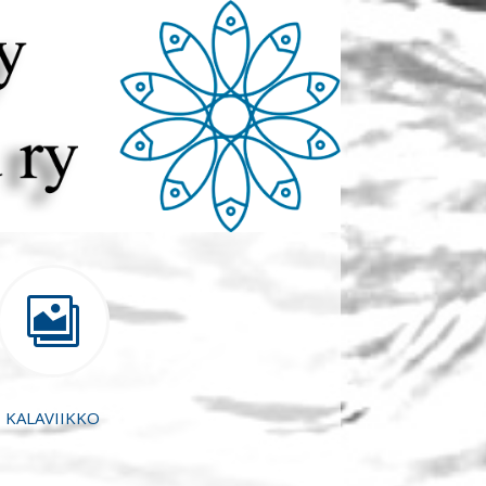

KALAVIIKKO