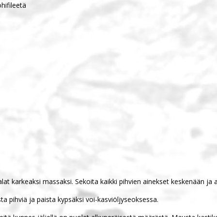
hifileetä
kalat karkeaksi massaksi. Sekoita kaikki pihvien ainekset keskenään j
a pihviä ja paista kypsäksi voi-kasviöljyseoksessa.