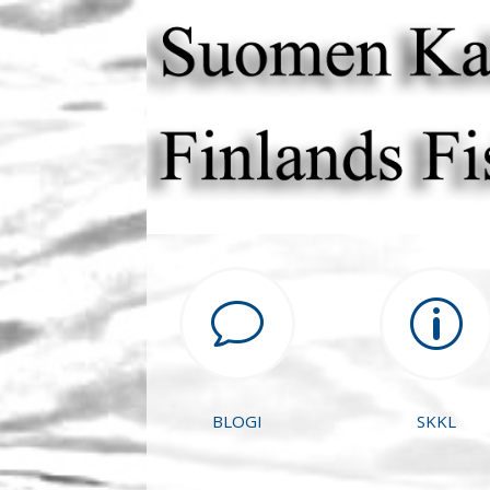
v
p
BLOGI
SKKL