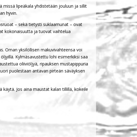
missä lipeäkala yhdistetään jouluun ja sillit
an hyvin.
sruoat – sekä tietysti suklaamunat – ovat
at kokonaisuutta ja tuovat vaihtelua
keus. Oman yksilöllisen makuvivahteensa voi
la öljyillä. Kylmäsavustettu lohi esimerkiksi saa
austettua oliiviöljyä, ripauksen mustapippuria
n kuori puolestaan antavan pirteän säväyksen
äytä. Jos aina maustat kalan tillillä, kokeile