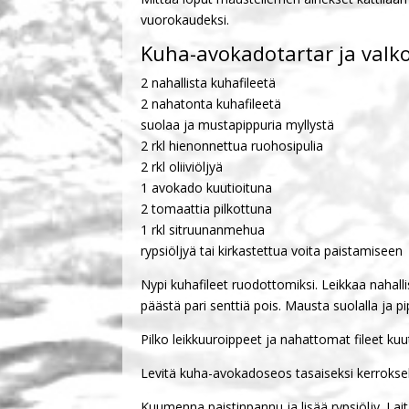
vuorokaudeksi.
Kuha-avokadotartar ja valko
2 nahallista kuhafileetä
2 nahatonta kuhafileetä
suolaa ja mustapippuria myllystä
2 rkl hienonnettua ruohosipulia
2 rkl oliiviöljyä
1 avokado kuutioituna
2 tomaattia pilkottuna
1 rkl sitruunanmehua
rypsiöljyä tai kirkastettua voita paistamiseen
Nypi kuhafileet ruodottomiksi. Leikkaa nahall
päästä pari senttiä pois. Mausta suolalla ja pip
Pilko leikkuuroippeet ja nahattomat fileet kuu
Levitä kuha-avokadoseos tasaiseksi kerroksek
Kuumenna paistinpannu ja lisää rypsiöljy. Lait