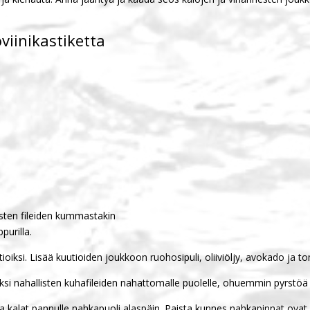
viinikastiketta
isten fileiden kummastakin
purilla.
tioiksi. Lisää kuutioiden joukkoon ruohosipuli, oliiviöljy, avokado ja 
si nahallisten kuhafileiden nahattomalle puolelle, ohuemmin pyrstöä
a kalat pannulle nahkapuoli alaspäin. Paista kunnes nahkapinnat ovat ra