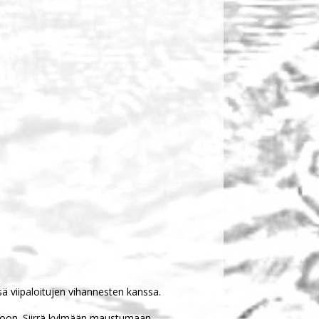
ssä viipaloitujen vihannesten kanssa.
kkoon. Siirrä kylmään maustumaan