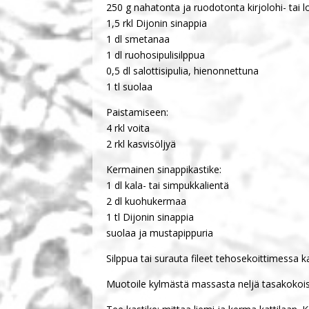
250 g nahatonta ja ruodotonta kirjolohi- tai lo
1,5 rkl Dijonin sinappia
1 dl smetanaa
1 dl ruohosipulisilppua
0,5 dl salottisipulia, hienonnettuna
1 tl suolaa
Paistamiseen:
4 rkl voita
2 rkl kasvisöljyä
Kermainen sinappikastike:
1 dl kala- tai simpukkalientä
2 dl kuohukermaa
1 tl Dijonin sinappia
suolaa ja mustapippuria
Silppua tai surauta fileet tehosekoittimessa 
Muotoile kylmästä massasta neljä tasakokoist