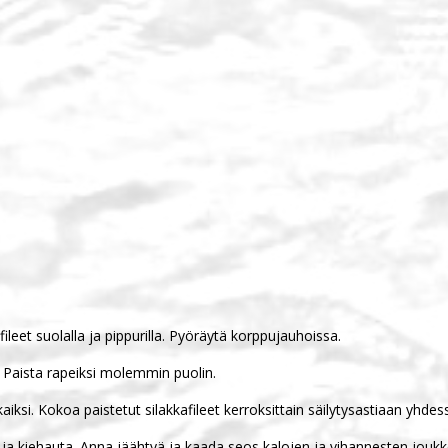
fileet suolalla ja pippurilla. Pyöräytä korppujauhoissa.
 Paista rapeiksi molemmin puolin.
kaiksi. Kokoa paistetut silakkafileet kerroksittain säilytysastiaan yhde
 ja kiehauta. Anna jäähtyä ja kaada seos kalojen ja vihannesten jou