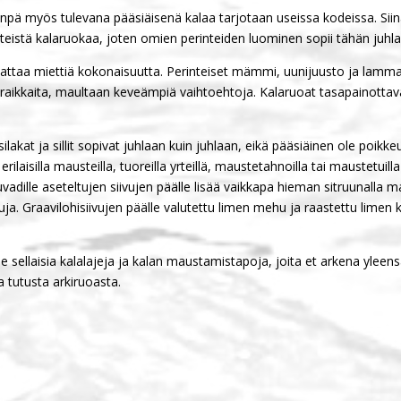
npä myös tulevana pääsiäisenä kalaa tarjotaan useissa kodeissa. Siinä 
nteistä kalaruokaa, joten omien perinteiden luominen sopii tähän juhla
nattaa miettiä kokonaisuutta. Perinteiset mämmi, uunijuusto ja lamma
 raikkaita, maultaan keveämpiä vaihtoehtoja. Kalaruoat tasapainottav
ilakat ja sillit sopivat juhlaan kuin juhlaan, eikä pääsiäinen ole poik
erilaisilla mausteilla, tuoreilla yrteillä, maustetahnoilla tai maustetuil
adille aseteltujen siivujen päälle lisää vaikkapa hieman sitruunalla m
tuja. Graavilohisiivujen päälle valutettu limen mehu ja raastettu lime
ellaisia kalalajeja ja kalan maustamistapoja, joita et arkena yleensä k
a tutusta arkiruoasta.