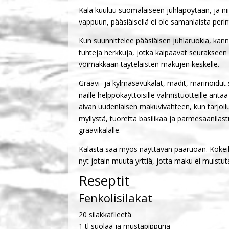
Kala kuuluu suomalaiseen juhlapöytään, ja nii
vappuun, pääsiäisellä ei ole samanlaista peri
Kun suunnittelee pääsiäisen juhlaruokia, kan
tuhteja herkkuja, jotka kaipaavat seurakseen
voimakkaan täyteläisten makujen keskelle.
Graavi- ja kylmäsavukalat, mädit, marinoidut s
näille helppokäyttöisille valmistuotteille antaa 
aivan uudenlaisen makuvivahteen, kun tarjoiluv
myllystä, tuoretta basilikaa ja parmesaanilas
graavikalalle.
Kalasta saa myös näyttävän pääruoan. Kokeile s
nyt jotain muuta yrttiä, jotta maku ei muistut
Reseptit
Fenkolisilakat
20 silakkafileetä
1 tl suolaa ja mustapippuria