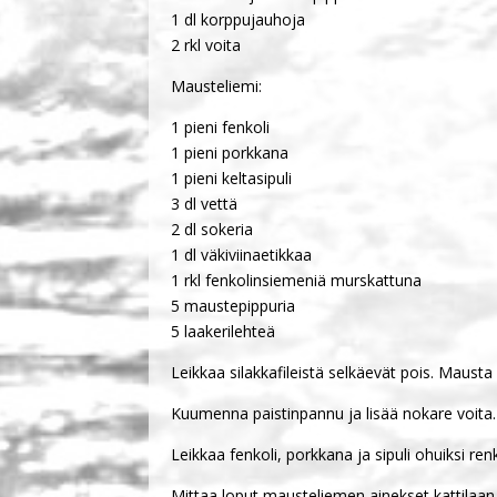
1 dl korppujauhoja
2 rkl voita
Mausteliemi:
1 pieni fenkoli
1 pieni porkkana
1 pieni keltasipuli
3 dl vettä
2 dl sokeria
1 dl väkiviinaetikkaa
1 rkl fenkolinsiemeniä murskattuna
5 maustepippuria
5 laakerilehteä
Leikkaa silakkafileistä selkäevät pois. Mausta 
Kuumenna paistinpannu ja lisää nokare voita.
Leikkaa fenkoli, porkkana ja sipuli ohuiksi ren
Mittaa loput mausteliemen ainekset kattilaan