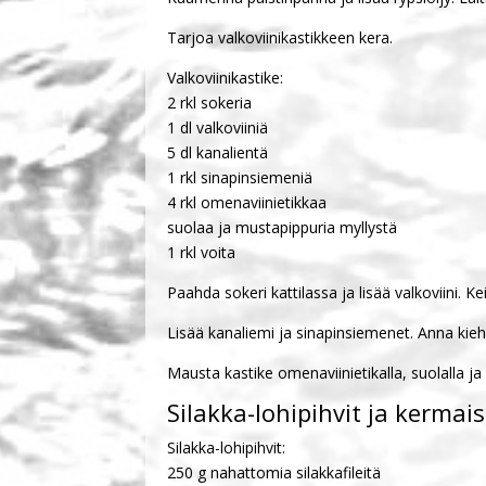
Tarjoa valkoviinikastikkeen kera.
Valkoviinikastike:
2 rkl sokeria
1 dl valkoviiniä
5 dl kanalientä
1 rkl sinapinsiemeniä
4 rkl omenaviinietikkaa
suolaa ja mustapippuria myllystä
1 rkl voita
Paahda sokeri kattilassa ja lisää valkoviini. 
Lisää kanaliemi ja sinapinsiemenet. Anna kie
Mausta kastike omenaviinietikalla, suolalla ja
Silakka-lohipihvit ja kermai
Silakka-lohipihvit:
250 g nahattomia silakkafileitä