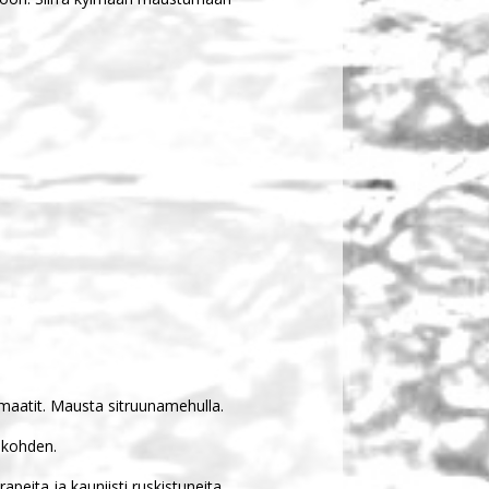
tomaatit. Mausta sitruunamehulla.
 kohden.
peita ja kauniisti ruskistuneita.