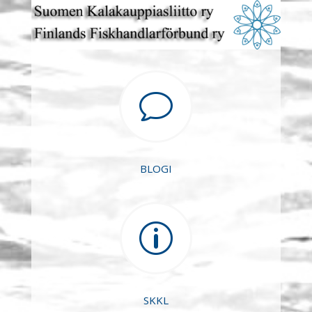
v
BLOGI
p
SKKL