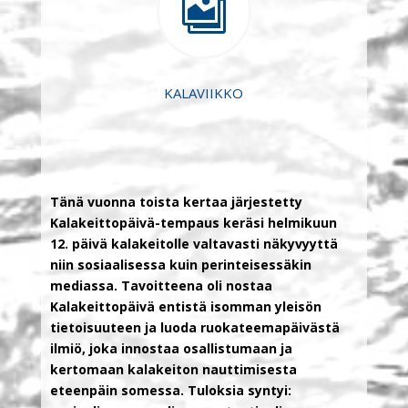

KALAVIIKKO
Tänä vuonna toista kertaa järjestetty
Kalakeittopäivä-tempaus keräsi helmikuun
12. päivä kalakeitolle valtavasti näkyvyyttä
niin sosiaalisessa kuin perinteisessäkin
mediassa.
Tavoitteena oli nostaa
Kalakeittopäivä entistä isomman yleisön
tietoisuuteen ja luoda ruokateemapäivästä
ilmiö, joka innostaa osallistumaan ja
kertomaan kalakeiton nauttimisesta
eteenpäin somessa.
Tuloksia syntyi: