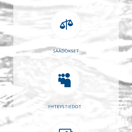

SÄÄDÖKSET

YHTEYSTIEDOT