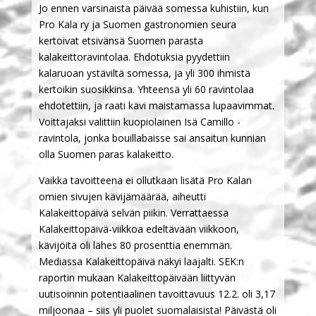
Jo ennen varsinaista päivää somessa kuhistiin, kun
Pro Kala ry ja Suomen gastronomien seura
kertoivat etsivänsä Suomen parasta
kalakeittoravintolaa. Ehdotuksia pyydettiin
kalaruoan ystäviltä somessa, ja yli 300 ihmistä
kertoikin suosikkinsa. Yhteensä yli 60 ravintolaa
ehdotettiin, ja raati kävi maistamassa lupaavimmat.
Voittajaksi valittiin kuopiolainen Isä Camillo -
ravintola, jonka bouillabaisse sai ansaitun kunnian
olla Suomen paras kalakeitto.
Vaikka tavoitteena ei ollutkaan lisätä Pro Kalan
omien sivujen kävijämäärää, aiheutti
Kalakeittopäivä selvän piikin. Verrattaessa
Kalakeittopäivä-viikkoa edeltävään viikkoon,
kävijöitä oli lähes 80 prosenttia enemmän.
Mediassa Kalakeittopäivä näkyi laajalti. SEK:n
raportin mukaan Kalakeittopäivään liittyvän
uutisoinnin potentiaalinen tavoittavuus 12.2. oli 3,17
miljoonaa – siis yli puolet suomalaisista! Päivästä oli