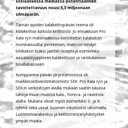
sosiaalisessa mediassa potentiaalinen
tavoitettavuus nousi 5,3 miljoonaan
silmäpariin.
Tämän vuoden kalakeittopäivän teema oli
Kalakeittoa kaikista keittiöistä
. Jo ennakkoon Pro
Kala ry:n materiaaleissa korostettiin kalakeiton
moninaisuutta: perinteisen, maitoon tehdyn
lohikeiton lisäksi jaettiin reseptejä esimerkiksi
aasialaistyyppiseen kalakeittoon ja ranskalaiseen
bouillabaisseen.
Kumppanina päivän järjestämisessä oli
markkinointiviestintätoimisto SEK. Pro Kala ry:n ja
SEK:in verkostojen avulla mukaan saatiin lukuisia
tahoja muun muassa kala-, horeca- ja ravintola-
alalta. Mukana olivat myös esimerkiksi S- ja K-
ryhmä sekä useat Suomen edustustot ulkomailla,
Luonnonvarakeskus ja keittiömestariyhdistysket
ympäri maata.