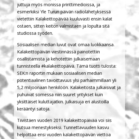
juttuja myös monissa printtimedioissa, ja
esimerkiksi Yle Turun päivän radiolähetyksessä
vietettiin Kalakeittopäivää kuuluvasti ensin kalat
ostaen, sitten keiton valmistaen ja lopulta sitä
studiossa syöden.
Sosiaalisen median luvut ovat omaa luokkaansa.
Kalakeittopäivän viestinnässä painotettiin
osallistamista ja kehotettiin julkaisemaan
tunnisteella #kalakeittopäivä. Tämä tuotti tulosta:
SEK:n raportin mukaan sosiaalisen median
potentiaalinen tavoittavuus ylsi parhaimmillaan yli
5,2 miljoonaan henkilöön. Kalakeitosta julkaisivat ja
puhuivat somessa niin suuret yritykset kuin
yksittäiset kuluttajatkin. Julkaisuja eri alustoilla
kerääntyi satoja.
Tiivistäen vuoden 2019 kalakeittopäivää voi siis
kutsua menestykseksi. Tunnettavuuden kasvu
helpottaa ensi vuoden kalakeittopäivän viettoa