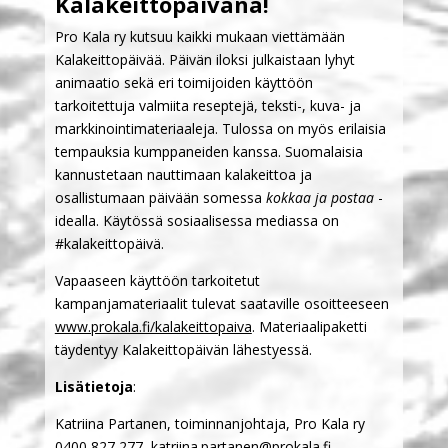
Kalakeittopäivänä!
Pro Kala ry kutsuu kaikki mukaan viettämään
Kalakeittopäivää. Päivän iloksi julkaistaan lyhyt
animaatio sekä eri toimijoiden käyttöön
tarkoitettuja valmiita reseptejä, teksti-, kuva- ja
markkinointimateriaaleja. Tulossa on myös erilaisia
tempauksia kumppaneiden kanssa. Suomalaisia
kannustetaan nauttimaan kalakeittoa ja
osallistumaan päivään somessa
kokkaa ja postaa
-
idealla. Käytössä sosiaalisessa mediassa on
#kalakeittopäivä.
Vapaaseen käyttöön tarkoitetut
kampanjamateriaalit tulevat saataville osoitteeseen
www.prokala.fi/kalakeittopaiva
. Materiaalipaketti
täydentyy Kalakeittopäivän lähestyessä.
Lisätietoja
:
Katriina Partanen, toiminnanjohtaja, Pro Kala ry
0400 827 277
,
katriina.partanen@prokala.fi