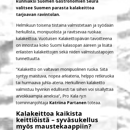
kunniaksi Suomen Gastronomien Seura
valitsee Suomen parasta kalakeittoa
tarjoavan ravintolan.
Helmikuun toisena tiistaina valmistetaan ja syödään
herkullista, monipuolista ja ravitsevaa ruokaa:
kalakeittoa. Vuotuisen Kalakeittopäivän tavoitteena
on innostaa koko Suomi kalasopan ääreen ja lisätä
erilaisten kalakeittojen sekä niiden valmistustapojen
tunnettuutta.
”Kalakeitto on valtavan monipuolinen ruoka. Siitä
syntyy maistuva, nopea arkiateria, helppo retkiruoka
tai hurmaava juhla-ateria. Herkullinen kalakeitto
valmistuu hyvinkin edullisesti tai siihen voi sisällyttää
arvokkaampia aineksia”, Pro Kala ry:n
toiminnanjohtaja
Katriina Partanen
toteaa.
Kalakeittoa kaikista
keittiöistä –
syväsukellus
myös maustekaappiin?