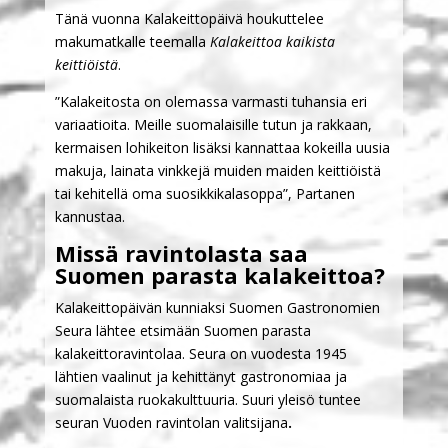
Tänä vuonna Kalakeittopäivä houkuttelee
makumatkalle teemalla
Kalakeittoa kaikista
keittiöistä
.
”Kalakeitosta on olemassa varmasti tuhansia eri
variaatioita. Meille suomalaisille tutun ja rakkaan,
kermaisen lohikeiton lisäksi kannattaa kokeilla uusia
makuja, lainata vinkkejä muiden maiden keittiöistä
tai kehitellä oma suosikkikalasoppa”, Partanen
kannustaa.
Missä ravintolasta saa
Suomen parasta kalakeittoa?
Kalakeittopäivän kunniaksi Suomen Gastronomien
Seura lähtee etsimään Suomen parasta
kalakeittoravintolaa. Seura on vuodesta 1945
lähtien vaalinut ja kehittänyt gastronomiaa ja
suomalaista ruokakulttuuria. Suuri yleisö tuntee
seuran Vuoden ravintolan valitsijana
.