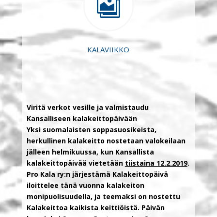

KALAVIIKKO
Viritä verkot vesille ja valmistaudu
Kansalliseen kalakeittopäivään
Yksi suomalaisten soppasuosikeista,
herkullinen kalakeitto nostetaan valokeilaan
jälleen helmikuussa, kun Kansallista
kalakeittopäivää vietetään
tiistaina 12.2.2019
.
Pro Kala ry:n järjestämä Kalakeittopäivä
iloittelee tänä vuonna kalakeiton
monipuolisuudella, ja teemaksi on nostettu
Kalakeittoa kaikista keittiöistä. Päivän