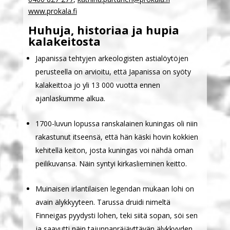
www.prokala.fi
Huhuja, historiaa ja hupia
kalakeitosta
Japanissa tehtyjen arkeologisten astialöytöjen
perusteella on arvioitu, että Japanissa on syöty
kalakeittoa jo yli 13 000 vuotta ennen
ajanlaskumme alkua.
1700-luvun lopussa ranskalainen kuningas oli niin
rakastunut itseensä, että hän käski hovin kokkien
kehitellä keiton, josta kuningas voi nähdä oman
peilikuvansa. Näin syntyi kirkaslieminen keitto.
Muinaisen irlantilaisen legendan mukaan lohi on
avain älykkyyteen. Tarussa druidi nimeltä
Finneigas pyydysti lohen, teki siitä sopan, söi sen
ja saavutti näin tajunnanräjäyttävän älykkyyden.