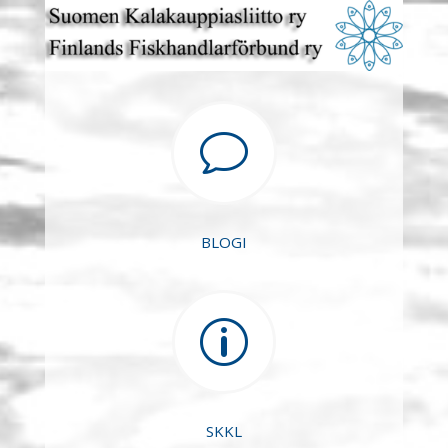
v
BLOGI
p
SKKL