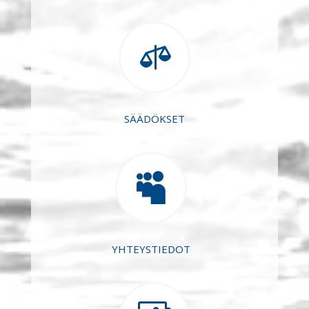

SÄÄDÖKSET

YHTEYSTIEDOT