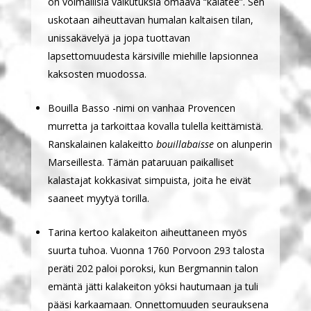
on voimallisia vaikutuksia omaava “kalatee”. Sen
uskotaan aiheuttavan humalan kaltaisen tilan,
unissakävelyä ja jopa tuottavan
lapsettomuudesta kärsiville miehille lapsionnea
kaksosten muodossa.
Bouilla Basso -nimi on vanhaa Provencen
murretta ja tarkoittaa kovalla tulella keittämistä.
Ranskalainen kalakeitto
bouillabaisse
on alunperin
Marseillesta. Tämän pataruuan paikalliset
kalastajat kokkasivat simpuista, joita he eivät
saaneet myytyä torilla.
Tarina kertoo kalakeiton aiheuttaneen myös
suurta tuhoa. Vuonna 1760 Porvoon 293 talosta
peräti 202 paloi poroksi, kun Bergmannin talon
emäntä jätti kalakeiton yöksi hautumaan ja tuli
pääsi karkaamaan. Onnettomuuden seurauksena