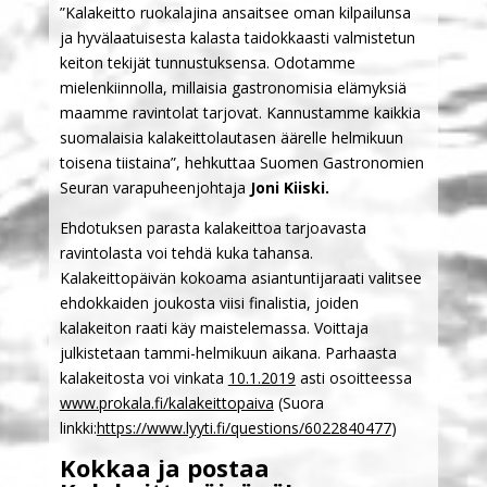
”Kalakeitto ruokalajina ansaitsee oman kilpailunsa
ja hyvälaatuisesta kalasta taidokkaasti valmistetun
keiton tekijät tunnustuksensa. Odotamme
mielenkiinnolla, millaisia gastronomisia elämyksiä
maamme ravintolat tarjovat. Kannustamme kaikkia
suomalaisia kalakeittolautasen äärelle helmikuun
toisena tiistaina”, hehkuttaa Suomen Gastronomien
Seuran varapuheenjohtaja
Joni Kiiski.
Ehdotuksen parasta kalakeittoa tarjoavasta
ravintolasta voi tehdä kuka tahansa.
Kalakeittopäivän kokoama asiantuntijaraati valitsee
ehdokkaiden joukosta viisi finalistia, joiden
kalakeiton raati käy maistelemassa. Voittaja
julkistetaan tammi-helmikuun aikana. Parhaasta
kalakeitosta voi vinkata
10.1.2019
asti osoitteessa
www.prokala.fi/kalakeittopaiva
(Suora
linkki:
https://www.lyyti.fi/questions/6022840477
)
Kokkaa ja postaa