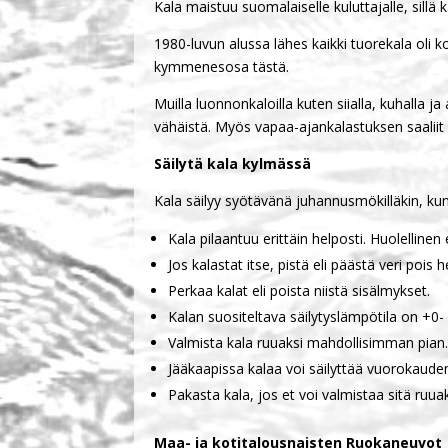
Kala maistuu suomalaiselle kuluttajalle, sillä
1980-luvun alussa lähes kaikki tuorekala oli k
kymmenesosa tästä.
Muilla luonnonkaloilla kuten siialla, kuhalla 
vähäistä. Myös vapaa-ajankalastuksen saaliit
Säilytä kala kylmässä
Kala säilyy syötävänä juhannusmökilläkin, kun 
Kala pilaantuu erittäin helposti. Huolellinen 
Jos kalastat itse, pistä eli päästä veri pois h
Perkaa kalat eli poista niistä sisälmykset.
Kalan suositeltava säilytyslämpötila on +0-
Valmista kala ruuaksi mahdollisimman pian
Jääkaapissa kalaa voi säilyttää vuorokaude
Pakasta kala, jos et voi valmistaa sitä ruuak
Maa- ja kotitalousnaisten Ruokaneuvot