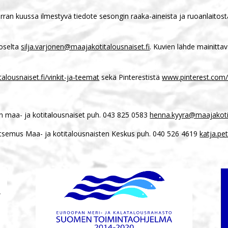
ran kuussa ilmestyvä tiedote sesongin raaka-aineista ja ruoanlaitost
joselta
silja.varjonen@maajakotitalousnaiset.fi
. Kuvien lähde mainitta
lousnaiset.fi/vinkit-ja-teemat
sekä Pinterestistä
www.pinterest.com
n maa- ja kotitalousnaiset puh. 043 825 0583
henna.kyyra@maajakotit
vitsemus Maa- ja kotitalousnaisten Keskus puh. 040 526 4619
katja.pe