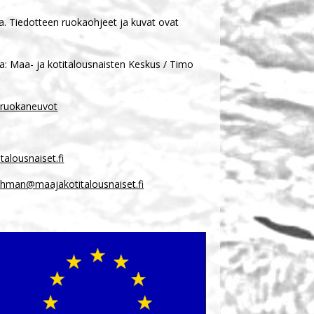
a. Tiedotteen ruokaohjeet ja kuvat ovat
va: Maa- ja kotitalousnaisten Keskus / Timo
/ruokaneuvot
alousnaiset.fi
thman@maajakotitalousnaiset.fi