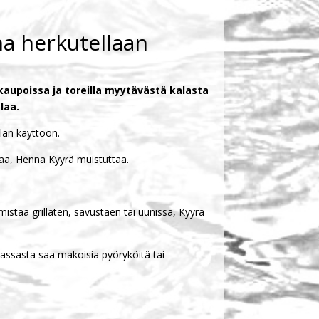
na herkutellaan
kaupoissa ja toreilla myytävästä kalasta
laa.
lan käyttöön.
kaa, Henna Kyyrä muistuttaa.
staa grillaten, savustaen tai uunissa, Kyyrä
Massasta saa makoisia pyöryköitä tai