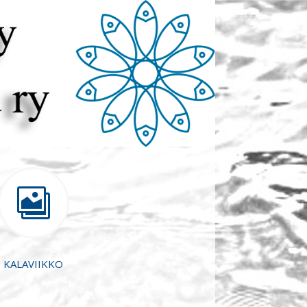

KALAVIIKKO