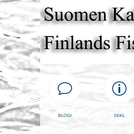
v
p
BLOGI
SKKL