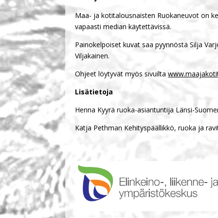
Maa- ja kotitalousnaisten Ruokaneuvot on ker
vapaasti median käytettävissä.
Painokelpoiset kuvat saa pyynnöstä Silja Var
Viljakainen.
Ohjeet löytyvät myös sivuilta
www.maajakotita
Lisätietoja
Henna Kyyrä ruoka-asiantuntija Länsi-Suome
Katja Pethman Kehityspäällikkö, ruoka ja ra