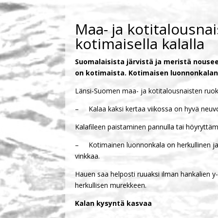
Maa- ja kotitalousn
kotimaisella kalalla
Suomalaisista järvistä ja meristä nouse
on kotimaista. Kotimaisen luonnonkalan
Länsi-Suomen maa- ja kotitalousnaisten ruok
– Kalaa kaksi kertaa viikossa on hyvä neuvo.
Kalafileen paistaminen pannulla tai höyryttä
– Kotimainen luonnonkala on herkullinen ja e
vinkkaa.
Hauen saa helposti ruuaksi ilman hankalien y
herkullisen murekkeen.
Kalan kysyntä kasvaa