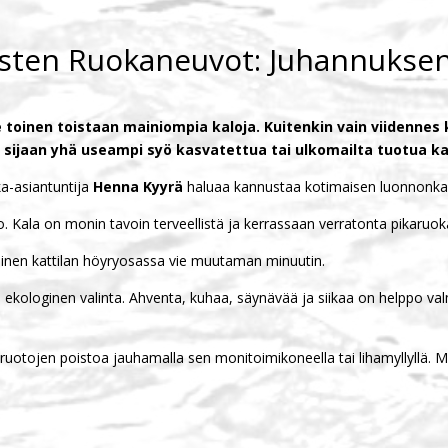
aisten Ruokaneuvot: Juhannukse
e toinen toistaan mainiompia kaloja. Kuitenkin vain viidennes 
 sijaan yhä useampi syö kasvatettua tai ulkomailta tuotua ka
a-asiantuntija
Henna Kyyrä
haluaa kannustaa kotimaisen luonnonka
 Kala on monin tavoin terveellistä ja kerrassaan verratonta pikaruo
minen kattilan höyryosassa vie muutaman minuutin.
kologinen valinta. Ahventa, kuhaa, säynävää ja siikaa on helppo valmi
-ruotojen poistoa jauhamalla sen monitoimikoneella tai lihamyllyllä. 