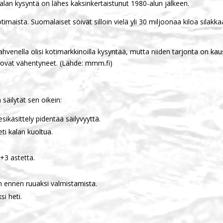
 kalan kysyntä on lähes kaksinkertaistunut 1980-alun jälkeen.
otimaista. Suomalaiset söivät silloin vielä yli 30 miljoonaa kiloa silak
ja ahvenella olisi kotimarkkinoilla kysyntää, mutta niiden tarjonta on k
 ovat vähentyneet. (Lähde: mmm.fi)
säilytät sen oikein:
esikäsittely pidentää säilyvyyttä.
eti kalan kuoltua.
 +3 astetta.
.
n ennen ruuaksi valmistamista.
si heti.