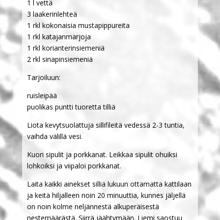
1 l vettä
3 laakerinlehteä
1 rkl kokonaisia mustapippureita
1 rkl katajanmarjoja
1 rkl korianterinsiemeniä
2 rkl sinapinsiemeniä
Tarjoiluun:
ruisleipää
puolikas puntti tuoretta tilliä
Liota kevytsuolattuja sillifileitä vedessä 2-3 tuntia,
vaihda välillä vesi.
Kuori sipulit ja porkkanat. Leikkaa sipulit ohuiksi
lohkoiksi ja viipaloi porkkanat.
Laita kaikki ainekset silliä lukuun ottamatta kattilaan
ja keitä hiljalleen noin 20 minuuttia, kunnes jäljellä
on noin kolme neljännestä alkuperäisestä
nestemäärästä. Siirrä jäähtymään. Liemi saostuu