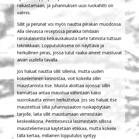
raikastamaan, ja juhannuksen uusi ruokahitti on
valmis.
Sillit ja perunat voi myös nauttia piirakan muodossa.
Alla olevassa reseptissä piirakka tehdään
ranskalaisesta keikauskakusta tarte tatinista tuttuun
tekniikkaan. Lopputuloksena on näyttävä ja
herkullinen piiras, jossa tutut raaka-aineet maistuvat
aivan uudella tavalla.
Jos haluat nauttia sillit silleinä, mutta uuden
kokeileminen kiinnostaa, voit kokeilla sillin
maustamista itse. Muista aloittaa ajoissa: sillin
kannattaa antaa maustua vähintään kaksi
vuorokautta ennen herkuttelua. Jos siis haluat itse
maustettua silliä juhannusaaton ruokapöytään
tarjolle, laita sillit maustumaan viimeistään
keskiviikkona. Perinteisessä lasimestarin sillissä
mausteliemessä käytetään etikkaa, mutta kokeile
tällä kertaa, millainen lopputulos syntyy