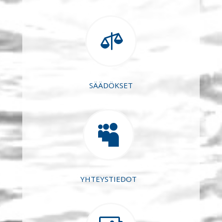

SÄÄDÖKSET

YHTEYSTIEDOT