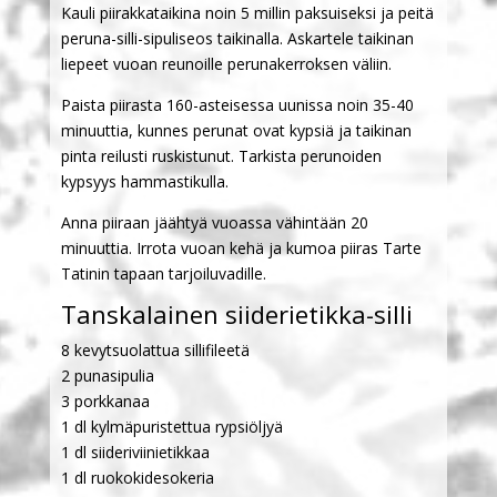
Kauli piirakkataikina noin 5 millin paksuiseksi ja peitä
peruna-silli-sipuliseos taikinalla. Askartele taikinan
liepeet vuoan reunoille perunakerroksen väliin.
Paista piirasta 160-asteisessa uunissa noin 35-40
minuuttia, kunnes perunat ovat kypsiä ja taikinan
pinta reilusti ruskistunut. Tarkista perunoiden
kypsyys hammastikulla.
Anna piiraan jäähtyä vuoassa vähintään 20
minuuttia. Irrota vuoan kehä ja kumoa piiras Tarte
Tatinin tapaan tarjoiluvadille.
Tanskalainen siiderietikka-silli
8 kevytsuolattua sillifileetä
2 punasipulia
3 porkkanaa
1 dl kylmäpuristettua rypsiöljyä
1 dl siideriviinietikkaa
1 dl ruokokidesokeria