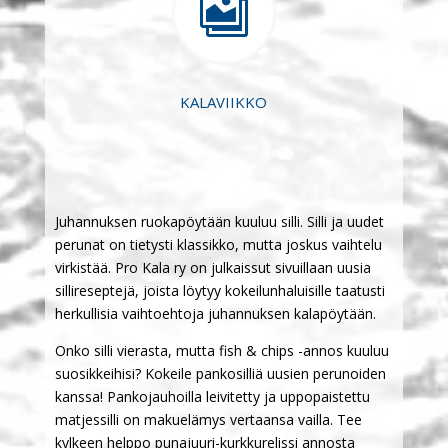

KALAVIIKKO
Juhannuksen ruokapöytään kuuluu silli. Silli ja uudet
perunat on tietysti klassikko, mutta joskus vaihtelu
virkistää. Pro Kala ry on julkaissut sivuillaan uusia
sillireseptejä, joista löytyy kokeilunhaluisille taatusti
herkullisia vaihtoehtoja juhannuksen kalapöytään.
Onko silli vierasta, mutta fish & chips -annos kuuluu
suosikkeihisi? Kokeile pankosilliä uusien perunoiden
kanssa! Pankojauhoilla leivitetty ja uppopaistettu
matjessilli on makuelämys vertaansa vailla. Tee
kylkeen helppo punajuuri-kurkkurelissi annosta