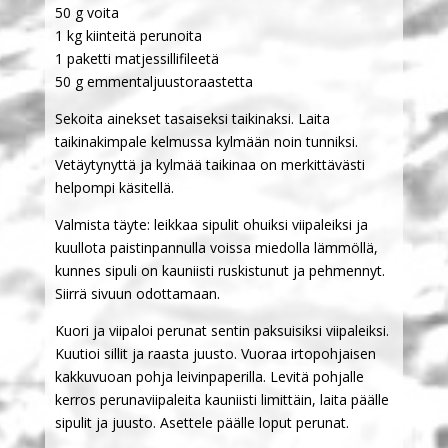
50 g voita
1 kg kiinteitä perunoita
1 paketti matjessillifileetä
50 g emmentaljuustoraastetta
Sekoita ainekset tasaiseksi taikinaksi. Laita
taikinakimpale kelmussa kylmään noin tunniksi.
Vetäytynyttä ja kylmää taikinaa on merkittävästi
helpompi käsitellä.
Valmista täyte: leikkaa sipulit ohuiksi viipaleiksi ja
kuullota paistinpannulla voissa miedolla lämmöllä,
kunnes sipuli on kauniisti ruskistunut ja pehmennyt.
Siirrä sivuun odottamaan.
Kuori ja viipaloi perunat sentin paksuisiksi viipaleiksi.
Kuutioi sillit ja raasta juusto. Vuoraa irtopohjaisen
kakkuvuoan pohja leivinpaperilla. Levitä pohjalle
kerros perunaviipaleita kauniisti limittäin, laita päälle
sipulit ja juusto. Asettele päälle loput perunat.