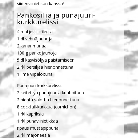
siideriviinietikan kanssa!
Pankosilliä ja punajuuri-
kurkkurelissi
4 matjessillifileetä
1 dl vehnäjauhoja
2 kananmunaa
100 g pankojauhoja
5 dl kasvisöljyä paistamiseen
2 rkl persiljaa hienonnettuna
1 lime viipaloituna
Punajuuri-kurkkurelissi:
2 keitettyä punajuurta kuutioituna
2 pientä salottia hienonnettuna
8 cocktail-kurkkua (cornichon)
1 rkl kapriksia
1 rkl punaviinietikkaa
ripaus mustapippuria
2 rkl majoneesia