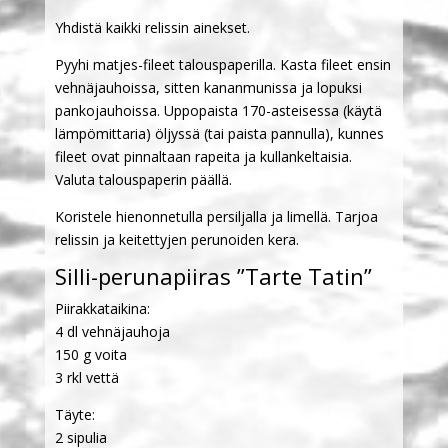
Yhdistä kaikki relissin ainekset.
Pyyhi matjes-fileet talouspaperilla. Kasta fileet ensin
vehnäjauhoissa, sitten kananmunissa ja lopuksi
pankojauhoissa. Uppopaista 170-asteisessa (käytä
lämpömittaria) öljyssä (tai paista pannulla), kunnes
fileet ovat pinnaltaan rapeita ja kullankeltaisia.
Valuta talouspaperin päällä.
Koristele hienonnetulla persiljalla ja limellä. Tarjoa
relissin ja keitettyjen perunoiden kera.
Silli-perunapiiras ”Tarte Tatin”
Piirakkataikina:
4 dl vehnäjauhoja
150 g voita
3 rkl vettä
Täyte:
2 sipulia