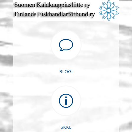
v
BLOGI
p
SKKL