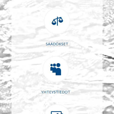

SÄÄDÖKSET

YHTEYSTIEDOT