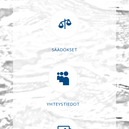

SÄÄDÖKSET

YHTEYSTIEDOT