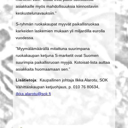
asiakkaille myös mahdollisuuksia kiinnostaviin
keskustelunavauksiin.”
S-ryhmän ruokakaupat myyvät paikallisruokaa
karkeiden laskemien mukaan yli miljardilla eurolla
vuodessa.
”Myymälämäärällä mitattuna suurimpana
ruokakaupan ketjuna S-marketit ovat Suomen
suurimpia paikallisruoan myyjiä. Kotoisat-lista auttaa
asiakkaita huomaamaan sen.”
Lisätietoja
: Kaupallinen johtaja Ilkka Alarotu, SOK
Vähittäiskaupan ketjuohjaus, p. 010 76 80634,
ilkka.alarotu@sok.fi