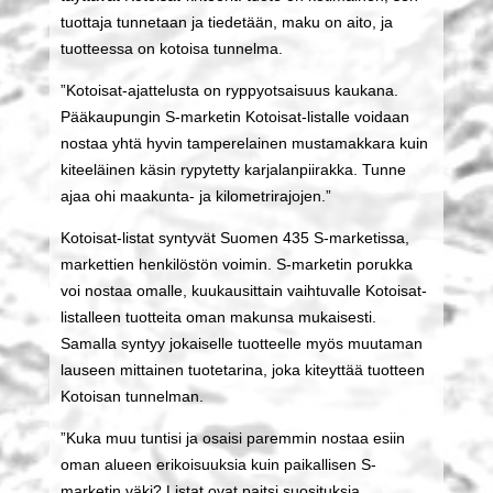
tuottaja tunnetaan ja tiedetään, maku on aito, ja
tuotteessa on kotoisa tunnelma.
”Kotoisat-ajattelusta on ryppyotsaisuus kaukana.
Pääkaupungin S-marketin Kotoisat-listalle voidaan
nostaa yhtä hyvin tamperelainen mustamakkara kuin
kiteeläinen käsin rypytetty karjalanpiirakka. Tunne
ajaa ohi maakunta- ja kilometrirajojen.”
Kotoisat-listat syntyvät Suomen 435 S-marketissa,
markettien henkilöstön voimin. S-marketin porukka
voi nostaa omalle, kuukausittain vaihtuvalle Kotoisat-
listalleen tuotteita oman makunsa mukaisesti.
Samalla syntyy jokaiselle tuotteelle myös muutaman
lauseen mittainen tuotetarina, joka kiteyttää tuotteen
Kotoisan tunnelman.
”Kuka muu tuntisi ja osaisi paremmin nostaa esiin
oman alueen erikoisuuksia kuin paikallisen S-
marketin väki? Listat ovat paitsi suosituksia