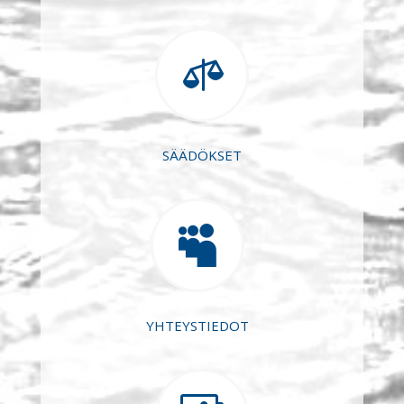

SÄÄDÖKSET

YHTEYSTIEDOT