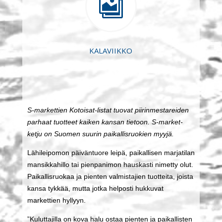

KALAVIIKKO
S-markettien Kotoisat-listat tuovat piirinmestareiden
parhaat tuotteet kaiken kansan tietoon. S-market-
ketju on Suomen suurin paikallisruokien myyjä.
Lähileipomon päiväntuore leipä, paikallisen marjatilan
mansikkahillo tai pienpanimon hauskasti nimetty olut.
Paikallisruokaa ja pienten valmistajien tuotteita, joista
kansa tykkää, mutta jotka helposti hukkuvat
markettien hyllyyn.
”Kuluttajilla on kova halu ostaa pienten ja paikallisten