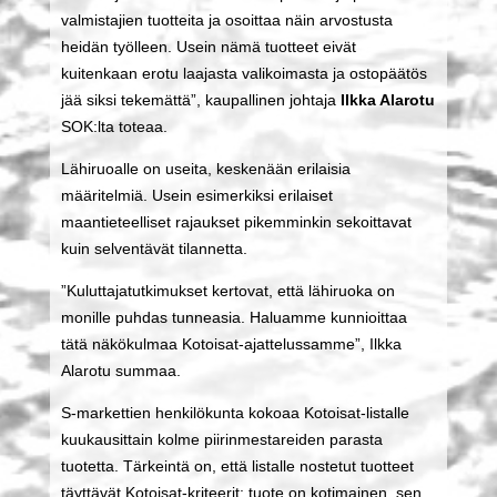
valmistajien tuotteita ja osoittaa näin arvostusta
heidän työlleen. Usein nämä tuotteet eivät
kuitenkaan erotu laajasta valikoimasta ja ostopäätös
jää siksi tekemättä”, kaupallinen johtaja
Ilkka Alarotu
SOK:lta toteaa.
Lähiruoalle on useita, keskenään erilaisia
määritelmiä. Usein esimerkiksi erilaiset
maantieteelliset rajaukset pikemminkin sekoittavat
kuin selventävät tilannetta.
”Kuluttajatutkimukset kertovat, että lähiruoka on
monille puhdas tunneasia. Haluamme kunnioittaa
tätä näkökulmaa Kotoisat-ajattelussamme”, Ilkka
Alarotu summaa.
S-markettien henkilökunta kokoaa Kotoisat-listalle
kuukausittain kolme piirinmestareiden parasta
tuotetta. Tärkeintä on, että listalle nostetut tuotteet
täyttävät Kotoisat-kriteerit: tuote on kotimainen, sen