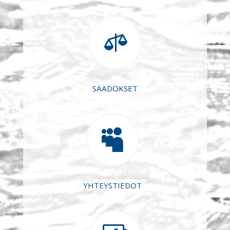

SÄÄDÖKSET

YHTEYSTIEDOT