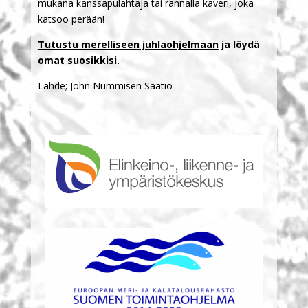
mukana kanssapulahtaja tai rannalla kaveri, joka
katsoo perään!
Tutustu merelliseen juhlaohjelmaan
ja löydä
omat suosikkisi.
Lähde; John Nummisen Säätiö