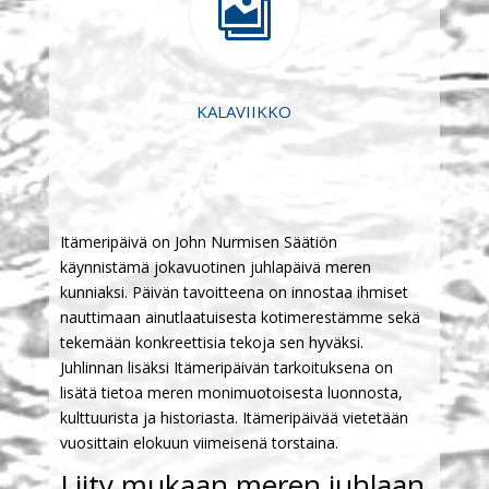

KALAVIIKKO
Itämeripäivä on John Nurmisen Säätiön
käynnistämä jokavuotinen juhlapäivä meren
kunniaksi. Päivän tavoitteena on innostaa ihmiset
nauttimaan ainutlaatuisesta kotimerestämme sekä
tekemään konkreettisia tekoja sen hyväksi.
Juhlinnan lisäksi Itämeripäivän tarkoituksena on
lisätä tietoa meren monimuotoisesta luonnosta,
kulttuurista ja historiasta. Itämeripäivää vietetään
vuosittain elokuun viimeisenä torstaina.
Liity mukaan meren juhlaan