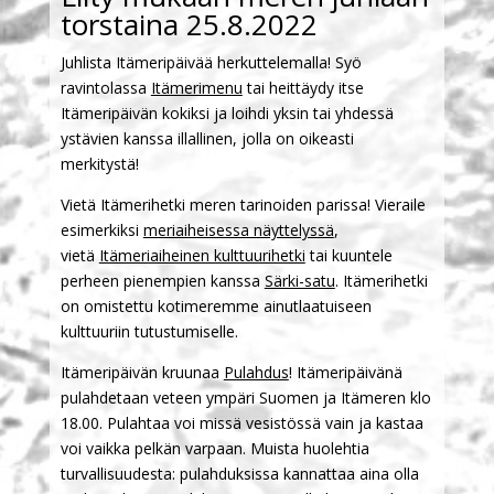
torstaina 25.8.2022
Juhlista Itämeripäivää herkuttelemalla! Syö
ravintolassa
Itämerimenu
tai heittäydy itse
Itämeripäivän kokiksi ja loihdi yksin tai yhdessä
ystävien kanssa illallinen, jolla on oikeasti
merkitystä!
Vietä Itämerihetki meren tarinoiden parissa! Vieraile
esimerkiksi
meriaiheisessa näyttelyssä
,
vietä
Itämeriaiheinen kulttuurihetki
tai kuuntele
perheen pienempien kanssa
Särki-satu
. Itämerihetki
on omistettu kotimeremme ainutlaatuiseen
kulttuuriin tutustumiselle.
Itämeripäivän kruunaa
Pulahdus
! Itämeripäivänä
pulahdetaan veteen ympäri Suomen ja Itämeren klo
18.00. Pulahtaa voi missä vesistössä vain ja kastaa
voi vaikka pelkän varpaan. Muista huolehtia
turvallisuudesta: pulahduksissa kannattaa aina olla