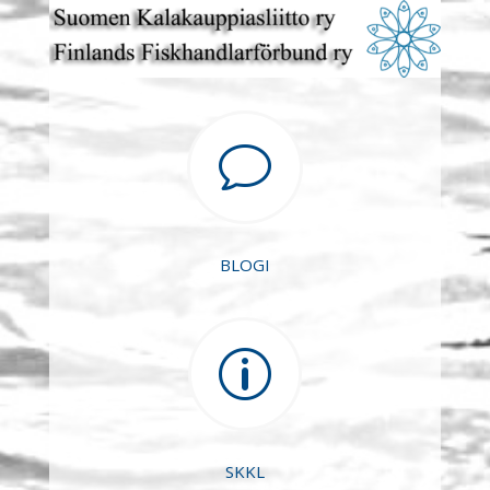
v
BLOGI
p
SKKL