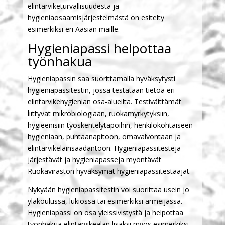
elintarviketurvallisuudesta ja
hygieniaosaamisjärjestelmästä on esitelty
esimerkiksi eri Aasian maille.
Hygieniapassi helpottaa
työnhakua
Hygieniapassin saa suorittamalla hyväksytysti
hygieniapassitestin, jossa testataan tietoa eri
elintarvikehygienian osa-alueilta. Testiväittämät
liittyvät mikrobiologiaan, ruokamyrkytyksiin,
hygieenisiin työskentelytapoihin, henkilökohtaiseen
hygieniaan, puhtaanapitoon, omavalvontaan ja
elintarvikelainsäädäntöön. Hygieniapassitestejä
järjestävät ja hygieniapasseja myöntävät
Ruokaviraston hyväksymät hygieniapassitestaajat.
Nykyään hygieniapassitestin voi suorittaa usein jo
yläkoulussa, lukiossa tai esimerkiksi armeijassa.
Hygieniapassi on osa yleissivistystä ja helpottaa
työnhakua elintarvikealan lisäksi myös esimerkiksi