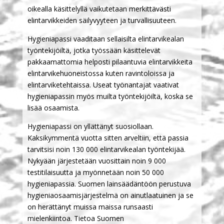
oikealla käsittelyllä vaikutetaan merkittävästi
elintarvikkeiden säilyvyyteen ja turvallisuuteen.
Hygieniapassi vaaditaan sellaisilta elintarvikealan
työntekijöiltä, jotka työssään käsittelevät
pakkaamattomia helposti pilaantuvia elintarvikkeita
elintarvikehuoneistossa kuten ravintoloissa ja
elintarviketehtaissa. Useat työnantajat vaativat
hygieniapassin myös muilta työntekijöiltä, koska se
lisää osaamista.
Hygieniapassi on yllättänyt suosiollaan.
Kaksikymmentä vuotta sitten arveltiin, että passia
tarvitsisi noin 130 000 elintarvikealan työntekijää.
Nykyään järjestetään vuosittain noin 9 000
testitilaisuutta ja myönnetään noin 50 000
hygieniapassia. Suomen lainsäädäntöön perustuva
hygieniaosaamisjärjestelmä on ainutlaatuinen ja se
on herättänyt muissa maissa runsaasti
mielenkiintoa. Tietoa Suomen