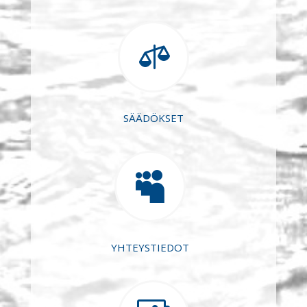

SÄÄDÖKSET

YHTEYSTIEDOT