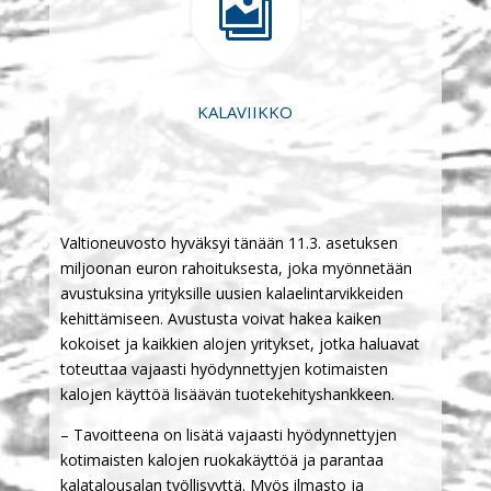

KALAVIIKKO
Valtioneuvosto hyväksyi tänään 11.3. asetuksen
miljoonan euron rahoituksesta, joka myönnetään
avustuksina yrityksille uusien kalaelintarvikkeiden
kehittämiseen. Avustusta voivat hakea kaiken
kokoiset ja kaikkien alojen yritykset, jotka haluavat
toteuttaa vajaasti hyödynnettyjen kotimaisten
kalojen käyttöä lisäävän tuotekehityshankkeen.
– Tavoitteena on lisätä vajaasti hyödynnettyjen
kotimaisten kalojen ruokakäyttöä ja parantaa
kalatalousalan työllisyyttä. Myös ilmasto ja