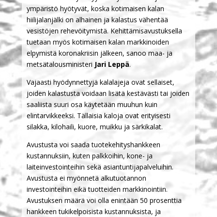
ympäristö hyötyvät, koska kotimaisen kalan
hiilijalanjälki on alhainen ja kalastus vähentää
vesistöjen rehevöitymistä. Kehittämisavustuksella
tuetaan myös kotimaisen kalan markkinoiden
elpymistä koronakriisin jälkeen, sanoo maa- ja
metsätalousministeri
Jari Leppä
.
Vajaasti hyödynnettyjä kalalajeja ovat sellaiset,
joiden kalastusta voidaan lisätä kestävästi tai joiden
saaliista suuri osa käytetään muuhun kuin
elintarvikkeeksi. Tällaisia kaloja ovat erityisesti
silakka, kilohaili, kuore, muikku ja särkikalat.
Avustusta voi saada tuotekehityshankkeen
kustannuksiin, kuten palkkoihin, kone- ja
laiteinvestointeihin sekä asiantuntijapalveluihin.
Avustusta ei myönnetä alkutuotannon
investointeihin eikä tuotteiden markkinointiin.
Avustuksen määrä voi olla enintään 50 prosenttia
hankkeen tukikelpoisista kustannuksista, ja