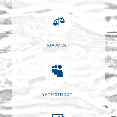

SÄÄDÖKSET

YHTEYSTIEDOT