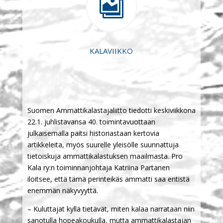

KALAVIIKKO
Suomen Ammattikalastajaliitto tiedotti keskiviikkona
22.1. juhlistavansa 40. toimintavuottaan
julkaisemalla paitsi historiastaan kertovia
artikkeleita, myös suurelle yleisölle suunnattuja
tietoiskuja ammattikalastuksen maailmasta. Pro
Kala ry:n toiminnanjohtaja Katriina Partanen
iloitsee, että tämä perinteikäs ammatti saa entistä
enemmän näkyvyyttä.
– Kuluttajat kyllä tietävät, miten kalaa narrataan niin
sanotulla hopeakoukulla, mutta ammattikalastajan