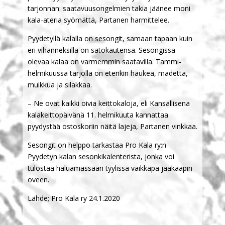
tarjonnan: saatavuusongelmien takia jäänee moni
kala-ateria syömättä, Partanen harmittelee.
Pyydetyllä kalalla on sesongit, samaan tapaan kuin
eri vihanneksilla on satokautensa. Sesongissa
olevaa kalaa on varmemmin saatavilla. Tammi-
helmikuussa tarjolla on etenkin haukea, madetta,
muikkua ja silakkaa.
– Ne ovat kaikki oivia keittokaloja, eli Kansallisena
kalakeittopäivänä 11. helmikuuta kannattaa
pyydystää ostoskoriin näitä lajeja, Partanen vinkkaa.
Sesongit on helppo tarkastaa Pro Kala ry:n
Pyydetyn kalan sesonkikalenterista, jonka voi
tulostaa haluamassaan tyylissä vaikkapa jääkaapin
oveen.
Lähde; Pro Kala ry 24.1.2020