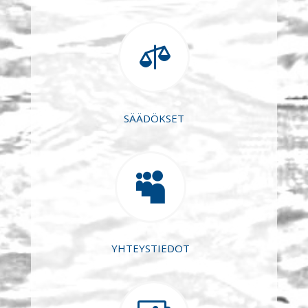

SÄÄDÖKSET

YHTEYSTIEDOT