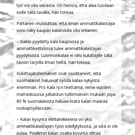
työ voi olla vierasta. On hienoa, että alaa tuodaan
esille tällä tavalla, hän toteaa.
Partanen muistuttaa, että ilman ammattikalastajia
voisi näky kaupan kalatiskillä olla erilainen.
– Kaikki pyydetty kala kaupoissa ja
ammattikeittiöissä tulee ammattikalastajan
pyydyksistä. Luonnonkalaa ei olisi kuluttajille tällä
tavoin tarjolla ilman heitä, hän toteaa.
Kuluttajatutkimukset ovat osoittaneet, että
suomalaiset haluavat syödä kalaa nykyistä
enemmän. Pro Kala ry:n teettämä, viime vuoden
marraskuussa julkaistun tutkimuksen mukaan jopa
80 % suomalaisista haluaa lisätä kalan määrää
ruokapöydässään.
– Kalan kysyntä elintarvikkeena on yksi
ammattikalastajien työn edellytyksistä, ja siitä ei ole
pulaa. Pyydetyn kalan osalta kysyntä ylittää