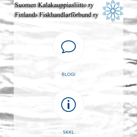
v
BLOGI
p
SKKL