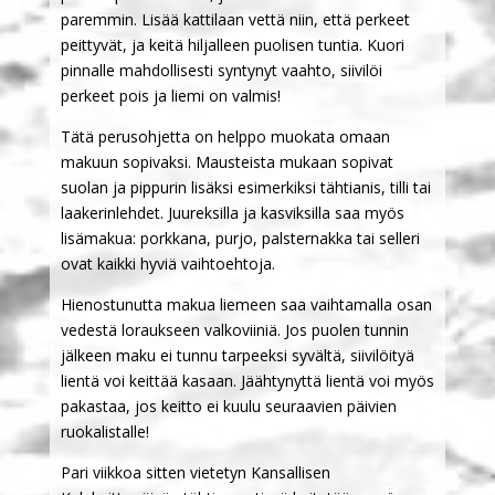
paremmin. Lisää kattilaan vettä niin, että perkeet
peittyvät, ja keitä hiljalleen puolisen tuntia. Kuori
pinnalle mahdollisesti syntynyt vaahto, siivilöi
perkeet pois ja liemi on valmis!
Tätä perusohjetta on helppo muokata omaan
makuun sopivaksi. Mausteista mukaan sopivat
suolan ja pippurin lisäksi esimerkiksi tähtianis, tilli tai
laakerinlehdet. Juureksilla ja kasviksilla saa myös
lisämakua: porkkana, purjo, palsternakka tai selleri
ovat kaikki hyviä vaihtoehtoja.
Hienostunutta makua liemeen saa vaihtamalla osan
vedestä loraukseen valkoviiniä. Jos puolen tunnin
jälkeen maku ei tunnu tarpeeksi syvältä, siivilöityä
lientä voi keittää kasaan. Jäähtynyttä lientä voi myös
pakastaa, jos keitto ei kuulu seuraavien päivien
ruokalistalle!
Pari viikkoa sitten vietetyn Kansallisen