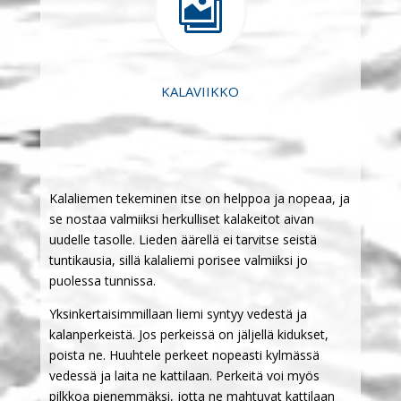

KALAVIIKKO
Kalaliemen tekeminen itse on helppoa ja nopeaa, ja
se nostaa valmiiksi herkulliset kalakeitot aivan
uudelle tasolle. Lieden äärellä ei tarvitse seistä
tuntikausia, sillä kalaliemi porisee valmiiksi jo
puolessa tunnissa.
Yksinkertaisimmillaan liemi syntyy vedestä ja
kalanperkeistä. Jos perkeissä on jäljellä kidukset,
poista ne. Huuhtele perkeet nopeasti kylmässä
vedessä ja laita ne kattilaan. Perkeitä voi myös
pilkkoa pienemmäksi, jotta ne mahtuvat kattilaan