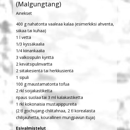
(Malgungtang)
Ainekset
400 g nahatonta vaaleaa kalaa (esimerkiksi ahventa,
siikaa tai kuhaa)
1 l vettä
1/3 kyssäkaalia
1/4 kiinankaalia
3 valkosipulin kynttä
2 kevätsipulinvartta
2 siitakesientä tai herkkusientä
1 sipuli
100 g maustamatonta tofua
2 rkl soijakastiketta
ripaus suolaa tai 3 ml kalakastiketta
1 rkl kokonaisia mustapippureita
(2 tl gochujang-chilitahnaa, 2 tl korealaista
chilijauhetta, kourallinen mungpavun ituja)
Esivalmistelut