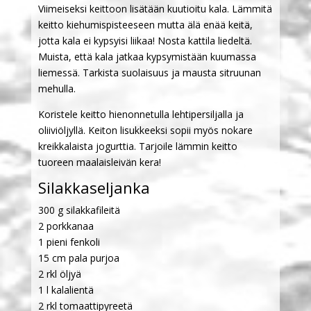
Viimeiseksi keittoon lisätään kuutioitu kala. Lämmitä
keitto kiehumispisteeseen mutta älä enää keitä,
jotta kala ei kypsyisi liikaa! Nosta kattila liedeltä.
Muista, että kala jatkaa kypsymistään kuumassa
liemessä. Tarkista suolaisuus ja mausta sitruunan
mehulla.
Koristele keitto hienonnetulla lehtipersiljalla ja
oliiviöljyllä. Keiton lisukkeeksi sopii myös nokare
kreikkalaista jogurttia. Tarjoile lämmin keitto
tuoreen maalaisleivän kera!
Silakkaseljanka
300 g silakkafileitä
2 porkkanaa
1 pieni fenkoli
15 cm pala purjoa
2 rkl öljyä
1 l kalalientä
2 rkl tomaattipyreetä