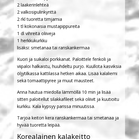
2 laakerinlehteä
2 valkosipulinkynttä
2 rkl tuoretta timjamia
1 tl kokonaisia mustapippureita
1 dl vihreitä oliiveja
1 herkkukurkku
lisäksi: smetanaa tai ranskankermaa
Kuori ja suikaloi porkkanat. Paloittele fenkoli ja
viipaloi halkaistu, huuhdeltu purjo. Kuullota kasviksia
öljytilkassa kattilassa hetken aikaa. Lisää kalaliemi
sekä tomaattipyree ja muut mausteet.
Anna hautua miedolla lämmöllä 10 min ja lisää
sitten paloitellut silakkafileet sekä oliivit ja kuutioitu
kurkku. Kala kypsyy parissa minuutissa.
Tarjoa keiton kera ranskankermaa tai smetanaa ja
hyvää tuoretta leipää.
Korealainen kalakeitto