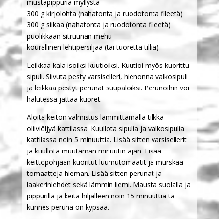
mustapippuria myllystä
300 g kirjolohta (nahatonta ja ruodotonta fileetä)
300 g siikaa (nahatonta ja ruodotonta fileetä)
puolikkaan sitruunan mehu
kourallinen lehtipersiljaa (tai tuoretta tilliä)
Leikkaa kala isoiksi kuutioiksi. Kuutioi myös kuorittu
sipuli. Siivuta pesty varsiselleri, hienonna valkosipuli
ja leikkaa pestyt perunat suupaloiksi. Perunoihin voi
halutessa jättää kuoret.
Aloita keiton valmistus lämmittämällä tilkka
oliiviöljyä kattilassa. Kuullota sipulia ja valkosipulia
kattilassa noin 5 minuuttia. Lisää sitten varsisellerit
ja kuullota muutaman minuutin ajan. Lisää
keittopohjaan kuoritut luumutomaatit ja murskaa
tomaatteja hieman. Lisää sitten perunat ja
laakerinlehdet sekä lämmin liemi. Mausta suolalla ja
pippurilla ja keitä hiljalleen noin 15 minuuttia tai
kunnes peruna on kypsää.