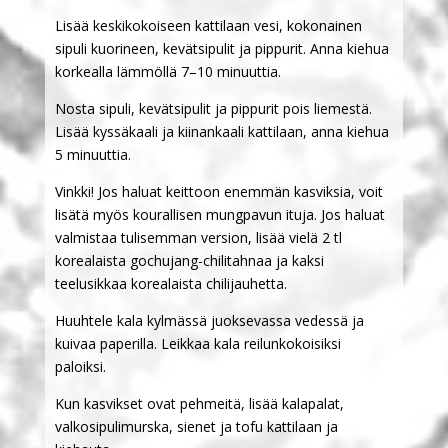
Lisää keskikokoiseen kattilaan vesi, kokonainen
sipuli kuorineen, kevätsipulit ja pippurit. Anna kiehua
korkealla lämmöllä 7–10 minuuttia.
Nosta sipuli, kevätsipulit ja pippurit pois liemestä.
Lisää kyssäkaali ja kiinankaali kattilaan, anna kiehua
5 minuuttia.
Vinkki! Jos haluat keittoon enemmän kasviksia, voit
lisätä myös kourallisen mungpavun ituja. Jos haluat
valmistaa tulisemman version, lisää vielä 2 tl
korealaista gochujang-chilitahnaa ja kaksi
teelusikkaa korealaista chilijauhetta.
Huuhtele kala kylmässä juoksevassa vedessä ja
kuivaa paperilla. Leikkaa kala reilunkokoisiksi
paloiksi.
Kun kasvikset ovat pehmeitä, lisää kalapalat,
valkosipulimurska, sienet ja tofu kattilaan ja