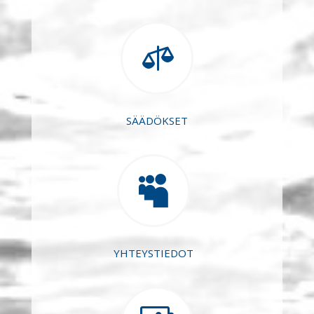

SÄÄDÖKSET

YHTEYSTIEDOT