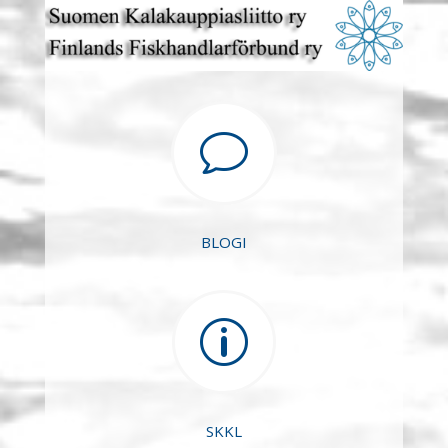
v
BLOGI
p
SKKL