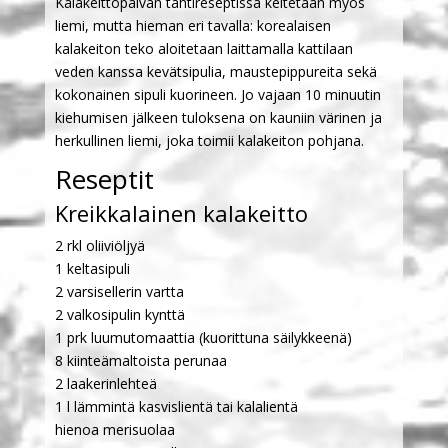
Kalakeittopäivän tähtireseptissä keitetään myös
liemi, mutta hieman eri tavalla: korealaisen
kalakeiton teko aloitetaan laittamalla kattilaan
veden kanssa kevätsipulia, maustepippureita sekä
kokonainen sipuli kuorineen. Jo vajaan 10 minuutin
kiehumisen jälkeen tuloksena on kauniin värinen ja
herkullinen liemi, joka toimii kalakeiton pohjana.
Reseptit
Kreikkalainen kalakeitto
2 rkl oliiviöljyä
1 keltasipuli
2 varsisellerin vartta
2 valkosipulin kynttä
1 prk luumutomaattia (kuorittuna säilykkeenä)
8 kiinteämaltoista perunaa
2 laakerinlehteä
1 l lämmintä kasvislientä tai kalalientä
hienoa merisuolaa