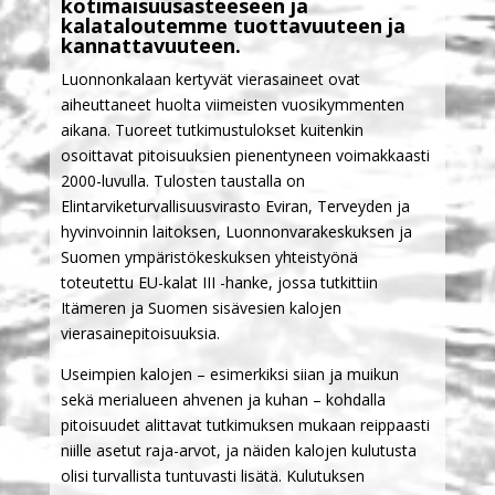
kotimaisuusasteeseen ja
kalataloutemme tuottavuuteen ja
kannattavuuteen.
Luonnonkalaan kertyvät vierasaineet ovat
aiheuttaneet huolta viimeisten vuosikymmenten
aikana. Tuoreet tutkimustulokset kuitenkin
osoittavat pitoisuuksien pienentyneen voimakkaasti
2000-luvulla. Tulosten taustalla on
Elintarviketurvallisuusvirasto Eviran, Terveyden ja
hyvinvoinnin laitoksen, Luonnonvarakeskuksen ja
Suomen ympäristökeskuksen yhteistyönä
toteutettu EU-kalat III -hanke, jossa tutkittiin
Itämeren ja Suomen sisävesien kalojen
vierasainepitoisuuksia.
Useimpien kalojen – esimerkiksi siian ja muikun
sekä merialueen ahvenen ja kuhan – kohdalla
pitoisuudet alittavat tutkimuksen mukaan reippaasti
niille asetut raja-arvot, ja näiden kalojen kulutusta
olisi turvallista tuntuvasti lisätä. Kulutuksen