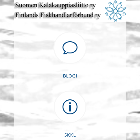
v
BLOGI
p
SKKL