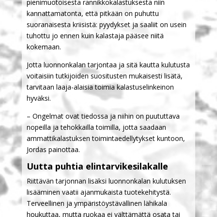
pienimuotoisesta rannikkokalastuksesta niin
kannattamatonta, että pitkään on puhuttu
suoranaisesta kriisistä: pyydykset ja saaliit on usein
tuhottu jo ennen kuin kalastaja pääsee niitä
kokemaan.
Jotta luonnonkalan tarjontaa ja sitä kautta kulutusta
voitaisiin tutkijoiden suositusten mukaisesti lisätä,
tarvitaan laaja-alaisia toimia kalastuselinkeinon
hyväksi.
– Ongelmat ovat tiedossa ja niihin on puututtava
nopeilla ja tehokkailla toimilla, jotta saadaan
ammattikalastuksen toimintaedellytykset kuntoon,
Jordas painottaa.
Uutta puhtia elintarvikesilakalle
Riittävän tarjonnan lisäksi luonnonkalan kulutuksen
lisääminen vaatii ajanmukaista tuotekehitystä.
Terveellinen ja ympäristöystävällinen lähikala
houkuttaa, mutta ruokaa ei välttämättä osata tai