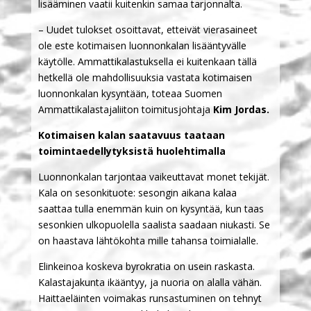
lisääminen vaatii kuitenkin samaa tarjonnalta.
– Uudet tulokset osoittavat, etteivät vierasaineet
ole este kotimaisen luonnonkalan lisääntyvälle
käytölle. Ammattikalastuksella ei kuitenkaan tällä
hetkellä ole mahdollisuuksia vastata kotimaisen
luonnonkalan kysyntään, toteaa Suomen
Ammattikalastajaliiton toimitusjohtaja
Kim Jordas.
Kotimaisen kalan saatavuus taataan
toimintaedellytyksistä huolehtimalla
Luonnonkalan tarjontaa vaikeuttavat monet tekijät.
Kala on sesonkituote: sesongin aikana kalaa
saattaa tulla enemmän kuin on kysyntää, kun taas
sesonkien ulkopuolella saalista saadaan niukasti. Se
on haastava lähtökohta mille tahansa toimialalle.
Elinkeinoa koskeva byrokratia on usein raskasta.
Kalastajakunta ikääntyy, ja nuoria on alalla vähän.
Haittaeläinten voimakas runsastuminen on tehnyt