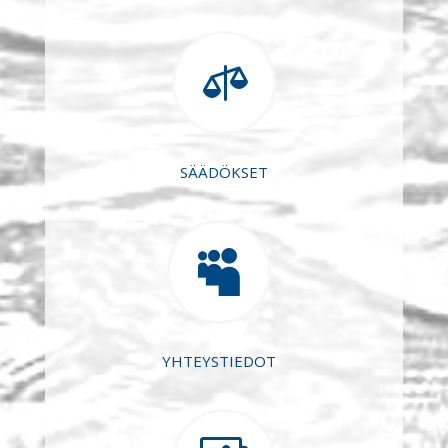

SÄÄDÖKSET

YHTEYSTIEDOT