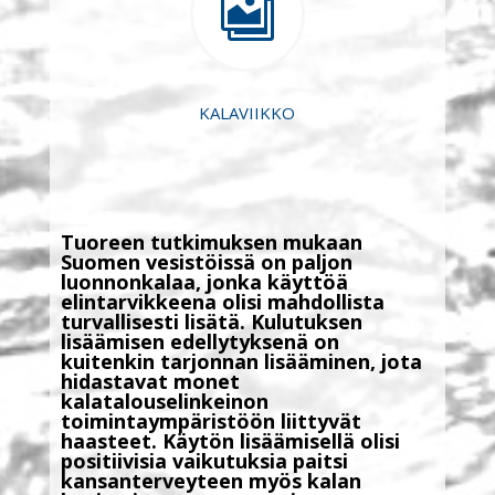

KALAVIIKKO
Tuoreen tutkimuksen mukaan
Suomen vesistöissä on paljon
luonnonkalaa, jonka käyttöä
elintarvikkeena olisi mahdollista
turvallisesti lisätä.
Kulutuksen
lisäämisen edellytyksenä on
kuitenkin tarjonnan lisääminen, jota
hidastavat monet
kalatalouselinkeinon
toimintaympäristöön liittyvät
haasteet. Käytön lisäämisellä olisi
positiivisia vaikutuksia paitsi
kansanterveyteen myös kalan