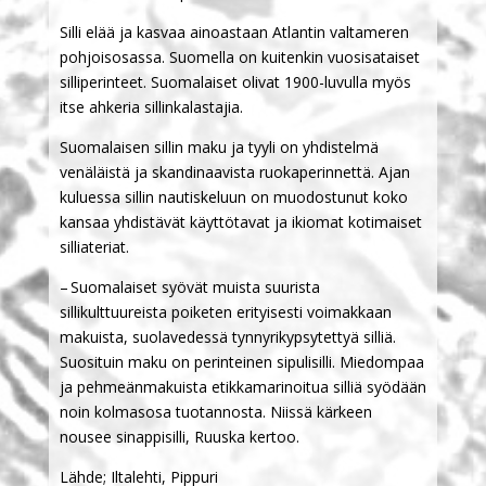
Silli elää ja kasvaa ainoastaan Atlantin valtameren
pohjoisosassa. Suomella on kuitenkin vuosisataiset
silliperinteet. Suomalaiset olivat 1900-luvulla myös
itse ahkeria sillinkalastajia.
Suomalaisen sillin maku ja tyyli on yhdistelmä
venäläistä ja skandinaavista ruokaperinnettä. Ajan
kuluessa sillin nautiskeluun on muodostunut koko
kansaa yhdistävät käyttötavat ja ikiomat kotimaiset
silliateriat.
– Suomalaiset syövät muista suurista
sillikulttuureista poiketen erityisesti voimakkaan
makuista, suolavedessä tynnyrikypsytettyä silliä.
Suosituin maku on perinteinen sipulisilli. Miedompaa
ja pehmeänmakuista etikkamarinoitua silliä syödään
noin kolmasosa tuotannosta. Niissä kärkeen
nousee sinappisilli, Ruuska kertoo.
Lähde; Iltalehti, Pippuri