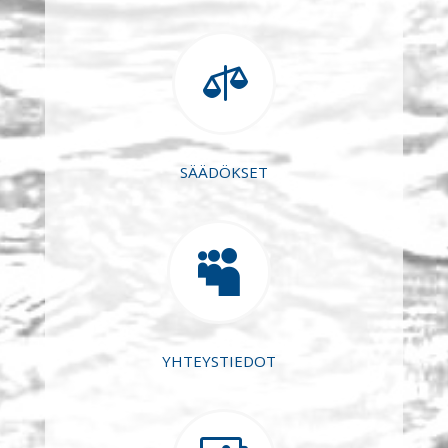

SÄÄDÖKSET

YHTEYSTIEDOT