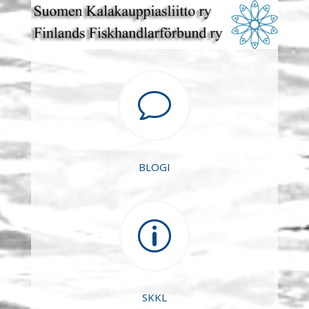
v
BLOGI
p
SKKL