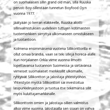
on suomalaisen sillin grand old man, sillä Ruuska
perusti Boy-silleistään tunnetun Boyfood Oy:n
vuonna 1977.
Jäätyään jo kerran eläkkeelle, Ruuska aloitti
sillinvalmistuksen uudelleen tuttujen kotimaisten
tuotemerkkien siirryttyä ulkomaiseen omistukseen
ja tuotantoon.
Kolmena ensimmäisenä vuotena Sillikonttorilla ei
ollut omaa brändiä, vaan se teki sillejä horeca-alalle.
Kun norjalainen Orkla viime vuonna ilmoitti
lopettavansa tuotannon Suomessa ja siirtävänsä
viimeiset suomalaiset merkkisillit ulkomaille,
ryhtyivät Sillikonttori ja Jalostaja yhteistyöhön.
Yhteistyön myötä Sillikonttori sai investoitua
lasipurkkilinjastoon ja tuotua itse tekemänsä sillit
myös kuluttajamarkkinalle.
Sillikonttorin omien ja Jalostaja-sillien valmistus
alkoi viime vuonna. Jalostajalla sen sijaan on vahva