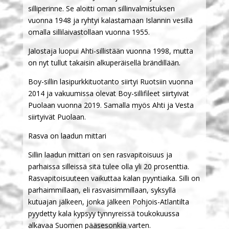
silliperinne. Se aloitti oman sillinvalmistuksen
vuonna 1948 ja ryhtyi kalastamaan Islannin vesillä
omalla sillilaivastollaan vuonna 1955.
Jalostaja luopui Ahti-sillistään vuonna 1998, mutta
on nyt tullut takaisin alkuperäisellä brändillään.
Boy-sillin lasipurkkituotanto siirtyi Ruotsiin vuonna
2014 ja vakuumissa olevat Boy-sillifileet siirtyivät
Puolaan vuonna 2019. Samalla myös Ahti ja Vesta
siirtyivät Puolaan.
Rasva on laadun mittari
Sillin laadun mittari on sen rasvapitoisuus ja
parhaissa silleissä sitä tulee olla yli 20 prosenttia.
Rasvapitoisuuteen vaikuttaa kalan pyyntiaika. Silli on
parhaimmillaan, eli rasvaisimmillaan, syksyllä
kutuajan jälkeen, jonka jälkeen Pohjois-Atlantilta
pyydetty kala kypsyy tynnyreissä toukokuussa
alkavaa Suomen pääsesonkia varten.