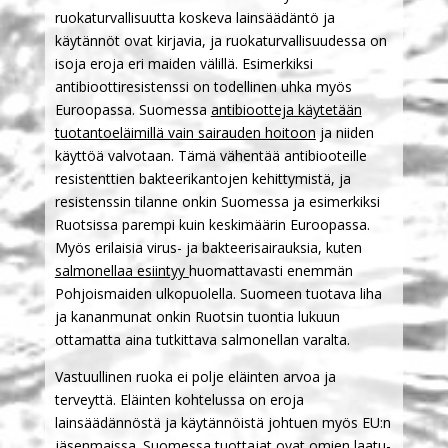
ruokaturvallisuutta koskeva lainsäädäntö ja
käytännöt ovat kirjavia, ja ruokaturvallisuudessa on
isoja eroja eri maiden välillä. Esimerkiksi
antibioottiresistenssi on todellinen uhka myös
Euroopassa. Suomessa
antibiootteja käytetään
tuotantoeläimillä vain sairauden hoitoon
ja niiden
käyttöä valvotaan. Tämä vähentää antibiooteille
resistenttien bakteerikantojen kehittymistä, ja
resistenssin tilanne onkin Suomessa ja esimerkiksi
Ruotsissa parempi kuin keskimäärin Euroopassa.
Myös erilaisia virus- ja bakteerisairauksia, kuten
salmonellaa esiintyy
huomattavasti enemmän
Pohjoismaiden ulkopuolella. Suomeen tuotava liha
ja kananmunat onkin Ruotsin tuontia lukuun
ottamatta aina tutkittava salmonellan varalta.
Vastuullinen ruoka ei polje eläinten arvoa ja
terveyttä. Eläinten kohtelussa on eroja
lainsäädännöstä ja käytännöistä johtuen myös EU:n
jäsenmaissa. Suomessa tuottajat ovat omien laatu-