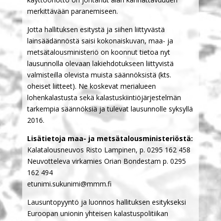
merkittävään paranemiseen.
Jotta hallituksen esitystä ja siihen liittyvästä
lainsäädännöstä saisi kokonaiskuvan, maa- ja
metsätalousministeriö on koonnut tietoa nyt
lausunnolla olevaan lakiehdotukseen liittyvistä
valmisteilla olevista muista säännöksistä (kts.
oheiset liitteet). Ne koskevat merialueen
lohenkalastusta sekä kalastuskiintiöjärjestelmän
tarkempia säännöksiä ja tulevat lausunnolle syksyllä
2016.
Lisätietoja maa- ja metsätalousministeriöstä:
Kalatalousneuvos Risto Lampinen, p. 0295 162 458
Neuvotteleva virkamies Orian Bondestam p. 0295
162 494
etunimi.sukunimi@mmm.fi
Lausuntopyyntö ja luonnos hallituksen esitykseksi
Euroopan unionin yhteisen kalastuspolitiikan