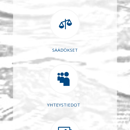

SÄÄDÖKSET

YHTEYSTIEDOT