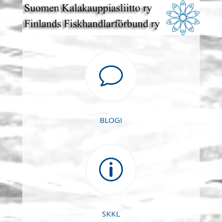
v
BLOGI
p
SKKL