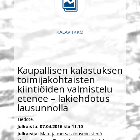

KALAVIIKKO
Kaupallisen kalastuksen
toimijakohtaisten
kiintiöiden valmistelu
etenee – lakiehdotus
lausunnolla
Tiedote.
Julkaistu: 07.04.2016 klo 11:10
Julkaisija:
Maa- ja metsätalousministeriö