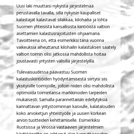
Uusi laki muuttaisi nykyistä järjestelmää
perustavalla tavalla, sillä nykyisin kaupalliset
kalastajat kalastavat silakkaa, kilohailia ja lohta
Suomen yhteisistä kansallisista kiintiöistä valtion
asettamien kalastusrajoitusten ohjaamana.
Tavoitteena on, että esimerkiksi tänä vuonna
vaikeuksia aiheuttanut kilohailin kalastuksen säätely
valtion toimin olisi jatkossa mahdollista hoitaa
joustavasti yritysten välisillä järjestelyillä.
Tulevaisuudessa päävastuu Suomen
kalastuskiintiöiden hyödyntämisestä siirtyisi siis
yksityisille toimijoille, jolloin niiden olisi mahdollista
optimoida toimintansa markkinoiden tarpeiden
mukaisesti. Samalla parannettaisiin edellytyksiä
kannattavan yritystoiminnan kasvulle, kalatalouden
koko arvoketjun yhteistyölle ja uusien korkean
arvon tuotteiden kehittämiselle. Esimerkiksi
Ruotsissa ja Virossa vastaavien järjestelmien
käyttöönotto on johtanut alan kannattavuuden