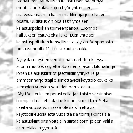
Merialueen kaupallisen kalastuksen sääntelyä
muutetaan kalavarojen hyödyntämisen,
sisävesialusten ja kalan markkinajärjestelyiden
osalta. Uudistus on osa EU:n yhteisen
kalastuspolitiikan toimeenpanoa. Luonnos
hallituksen esitykseksi laiksi EU:n yhteisen
kalastuspolitiikan kansallisesta täytäntöönpanosta
on lausunnolla 11. toukokuuta saakka.
Nykytilanteeseen verrattuna lakiehdotuksessa
suurin muutos on, että Suomen silakan, kilohailin ja
lohen kalastuskiintiöt jaettaisiin yrityksille ja
ammatinharjoittajille siirrettäviksi käyttöoikeuksiksi
aiempien vuosien saaliiden perusteella.
Käyttöoikeuksien perusteella jaettaisiin varsinaiset
toimijakohtaiset kalastuskiintiöt vuosittain. Sekä
useita vuosia voimassa olevia siirrettäviä
käyttöoikeuksia että vuosittaisia toimijakohtaisia
kalastuskiintiöitä voitaisiin siirtää toimijoiden välillä
esimerkiksi myymällä.