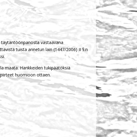
ja täytäntöönpanosta vastaavana
ävistä tuista anne­tun lain (1447/2006) II §:n
si.
illa maata. Hankkeiden tukipäätöksiä
spiirteet huomioon ottaen.