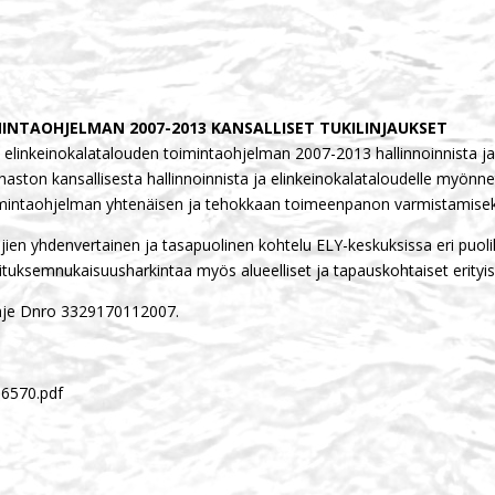
NTAOHJELMAN 2007-2013 KANSALLISET TUKILINJAUKSET
linkeinokalatalouden toimintaohjelman 2007­-2013 hallinnoinnista 
ston kansallisesta hallinnoinnista ja elinkeinokalataloudelle myönnett
toimintaohjelman yhte­näisen ja tehokkaan toimeenpanon varmistamisek
jien yhdenvertainen ja tasapuolinen kohtelu ELY­-keskuksissa eri puol
koituksemnukaisuusharkintaa myös alueelliset ja tapauskohtaiset erityi
ohje Dnro 3329170112007.
16570.pdf