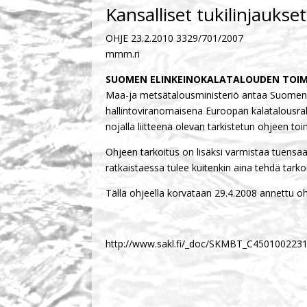
Kansalliset tukilinjaukset
OHJE 23.2.2010 3329/701/2007
mmm.ri
SUOMEN ELINKEINOKALATALOUDEN TOIMI
Maa-ja metsätalousministeriö antaa Suomen e
hallintoviranomaisena Euroopan kalata­lousraha
nojalla liitteena olevan tarkistetun ohjeen 
Ohjeen tarkoitus on lisäksi varmistaa tuensaa
ratkaistaessa tulee kuitenkin aina teh­dä tar
Tällä ohjeella korvataan 29.4.2008 annettu 
http://www.sakl.fi/_doc/SKMBT_C450100223