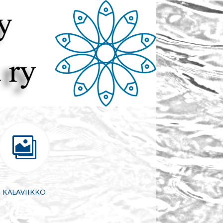

KALAVIIKKO