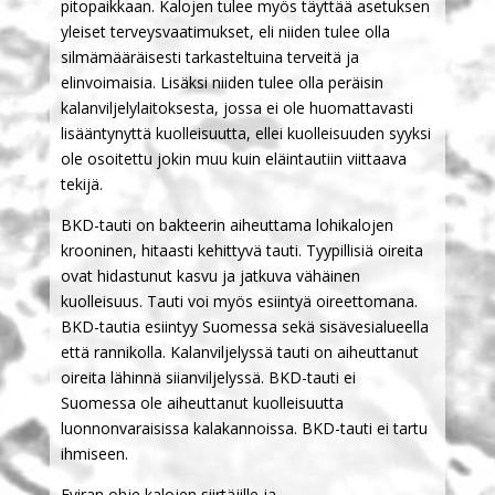
pitopaikkaan. Kalojen tulee myös täyttää asetuksen
yleiset terveysvaatimukset, eli niiden tulee olla
silmämääräisesti tarkasteltuina terveitä ja
elinvoimaisia. Lisäksi niiden tulee olla peräisin
kalanviljelylaitoksesta, jossa ei ole huomattavasti
lisääntynyttä kuolleisuutta, ellei kuolleisuuden syyksi
ole osoitettu jokin muu kuin eläintautiin viittaava
tekijä.
BKD-tauti on bakteerin aiheuttama lohikalojen
krooninen, hitaasti kehittyvä tauti. Tyypillisiä oireita
ovat hidastunut kasvu ja jatkuva vähäinen
kuolleisuus. Tauti voi myös esiintyä oireettomana.
BKD-tautia esiintyy Suomessa sekä sisävesialueella
että rannikolla. Kalanviljelyssä tauti on aiheuttanut
oireita lähinnä siianviljelyssä. BKD-tauti ei
Suomessa ole aiheuttanut kuolleisuutta
luonnonvaraisissa kalakannoissa. BKD-tauti ei tartu
ihmiseen.
Eviran ohje kalojen siirtäjille ja