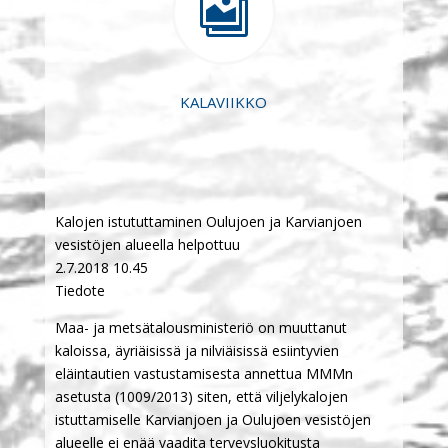

KALAVIIKKO
Kalojen istututtaminen Oulujoen ja Karvianjoen
vesistöjen alueella helpottuu
2.7.2018 10.45
Tiedote
Maa- ja metsätalousministeriö on muuttanut
kaloissa, äyriäisissä ja nilviäisissä esiintyvien
eläintautien vastustamisesta annettua MMMn
asetusta (1009/2013) siten, että viljelykalojen
istuttamiselle Karvianjoen ja Oulujoen vesistöjen
alueelle ei enää vaadita terveysluokitusta