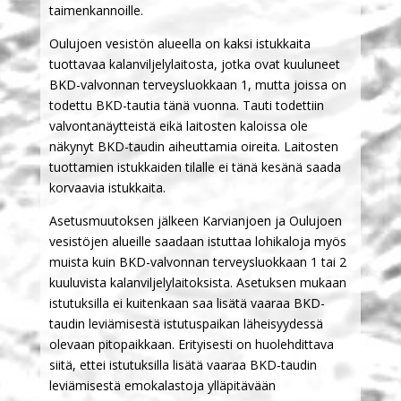
taimenkannoille.
Oulujoen vesistön alueella on kaksi istukkaita
tuottavaa kalanviljelylaitosta, jotka ovat kuuluneet
BKD-valvonnan terveysluokkaan 1, mutta joissa on
todettu BKD-tautia tänä vuonna. Tauti todettiin
valvontanäytteistä eikä laitosten kaloissa ole
näkynyt BKD-taudin aiheuttamia oireita. Laitosten
tuottamien istukkaiden tilalle ei tänä kesänä saada
korvaavia istukkaita.
Asetusmuutoksen jälkeen Karvianjoen ja Oulujoen
vesistöjen alueille saadaan istuttaa lohikaloja myös
muista kuin BKD-valvonnan terveysluokkaan 1 tai 2
kuuluvista kalanviljelylaitoksista. Asetuksen mukaan
istutuksilla ei kuitenkaan saa lisätä vaaraa BKD-
taudin leviämisestä istutuspaikan läheisyydessä
olevaan pitopaikkaan. Erityisesti on huolehdittava
siitä, ettei istutuksilla lisätä vaaraa BKD-taudin
leviämisestä emokalastoja ylläpitävään