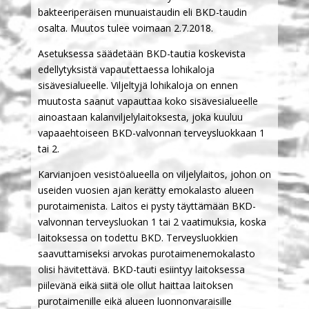
bakteeriperäisen munuaistaudin eli BKD-taudin
osalta. Muutos tulee voimaan 2.7.2018.
Asetuksessa säädetään BKD-tautia koskevista
edellytyksistä vapautettaessa lohikaloja
sisävesialueelle. Viljeltyjä lohikaloja on ennen
muutosta saanut vapauttaa koko sisävesialueelle
ainoastaan kalanviljelylaitoksesta, joka kuuluu
vapaaehtoiseen BKD-valvonnan terveysluokkaan 1
tai 2.
Karvianjoen vesistöalueella on viljelylaitos, johon on
useiden vuosien ajan kerätty emokalasto alueen
purotaimenista. Laitos ei pysty täyttämään BKD-
valvonnan terveysluokan 1 tai 2 vaatimuksia, koska
laitoksessa on todettu BKD. Terveysluokkien
saavuttamiseksi arvokas purotaimenemokalasto
olisi hävitettävä. BKD-tauti esiintyy laitoksessa
piilevänä eikä siitä ole ollut haittaa laitoksen
purotaimenille eikä alueen luonnonvaraisille