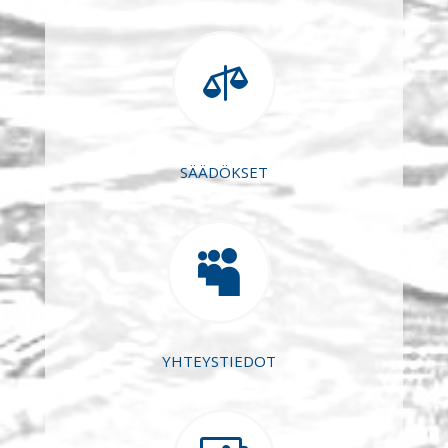

SÄÄDÖKSET

YHTEYSTIEDOT