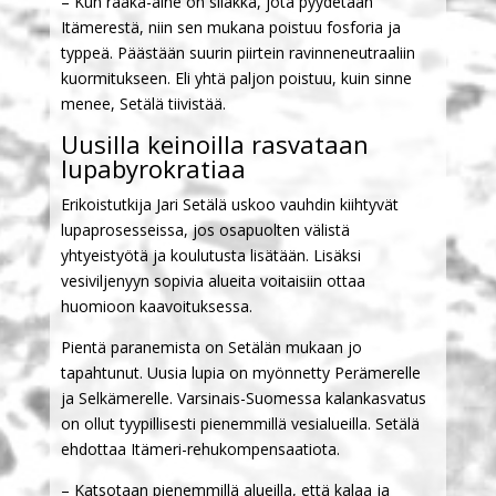
– Kun raaka-aine on silakka, jota pyydetään
Itämerestä, niin sen mukana poistuu fosforia ja
typpeä. Päästään suurin piirtein ravinneneutraaliin
kuormitukseen. Eli yhtä paljon poistuu, kuin sinne
menee, Setälä tiivistää.
Uusilla keinoilla rasvataan
lupabyrokratiaa
Erikoistutkija Jari Setälä uskoo vauhdin kiihtyvät
lupaprosesseissa, jos osapuolten välistä
yhtyeistyötä ja koulutusta lisätään. Lisäksi
vesiviljenyyn sopivia alueita voitaisiin ottaa
huomioon kaavoituksessa.
Pientä paranemista on Setälän mukaan jo
tapahtunut. Uusia lupia on myönnetty Perämerelle
ja Selkämerelle. Varsinais-Suomessa kalankasvatus
on ollut tyypillisesti pienemmillä vesialueilla. Setälä
ehdottaa Itämeri-rehukompensaatiota.
– Katsotaan pienemmillä alueilla, että kalaa ja