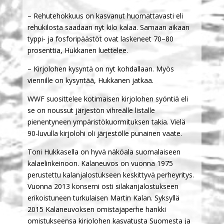
– Rehutehokkuus on kasvanut huomattavasti eli
rehukilosta saadaan nyt kilo kalaa. Samaan aikaan
typpi- ja fosforipäästöt ovat laskeneet 70–80
prosenttia, Hukkanen luettelee.
– Kirjolohen kysyntä on nyt kohdallaan. Myös
viennille on kysyntää, Hukkanen jatkaa.
WWF suosittelee kotimaisen kirjolohen syöntiä eli
se on noussut järjestön vihreälle listalle
pienentyneen ympäristökuormituksen takia. Vielä
90-luvulla kirjolohi oli järjestölle punainen vaate.
Toni Hukkasella on hyvä näköala suomalaiseen
kalaelinkeinoon. Kalaneuvos on vuonna 1975
perustettu kalanjalostukseen keskittyvä perheyritys.
Vuonna 2013 konserni osti silakanjalostukseen
erikoistuneen turkulaisen Martin Kalan. Syksyllä
2015 Kalaneuvoksen omistajaperhe hankki
omistukseensa kirjolohen kasvatusta Suomesta ja