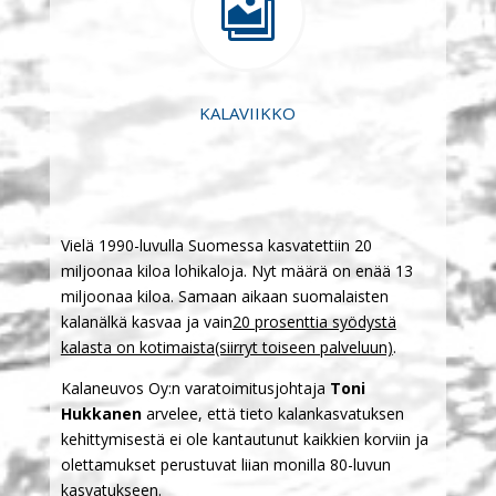

KALAVIIKKO
Vielä 1990-luvulla Suomessa kasvatettiin 20
miljoonaa kiloa lohikaloja. Nyt määrä on enää 13
miljoonaa kiloa. Samaan aikaan suomalaisten
kalanälkä kasvaa ja vain
20 prosenttia syödystä
kalasta on kotimaista
(siirryt toiseen palveluun)
.
Kalaneuvos Oy:n varatoimitusjohtaja
Toni
Hukkanen
arvelee, että tieto kalankasvatuksen
kehittymisestä ei ole kantautunut kaikkien korviin ja
olettamukset perustuvat liian monilla 80-luvun
kasvatukseen.