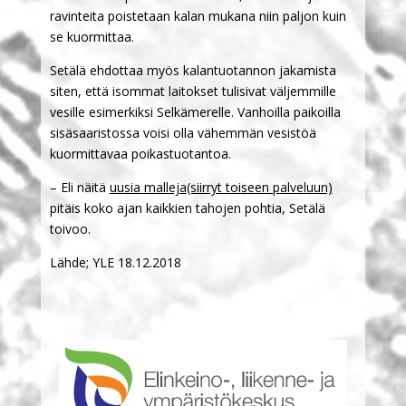
ravinteita poistetaan kalan mukana niin paljon kuin
se kuormittaa.
Setälä ehdottaa myös kalantuotannon jakamista
siten, että isommat laitokset tulisivat väljemmille
vesille esimerkiksi Selkämerelle. Vanhoilla paikoilla
sisäsaaristossa voisi olla vähemmän vesistöä
kuormittavaa poikastuotantoa.
– Eli näitä
uusia malleja
(siirryt toiseen palveluun)
pitäis koko ajan kaikkien tahojen pohtia, Setälä
toivoo.
Lähde; YLE 18.12.2018