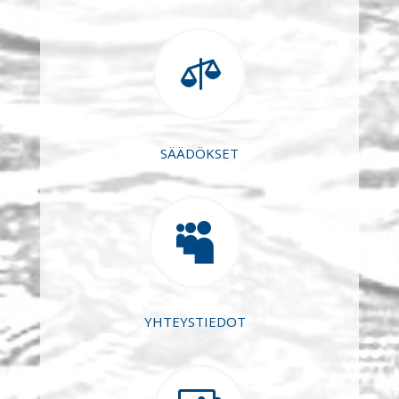

SÄÄDÖKSET

YHTEYSTIEDOT