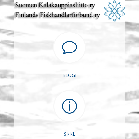
v
BLOGI
p
SKKL