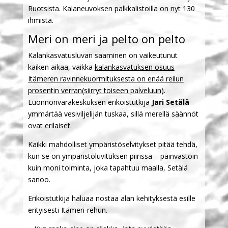
Ruotsista. Kalaneuvoksen palkkalistoilla on nyt 130
ihmistä.
Meri on meri ja pelto on pelto
Kalankasvatusluvan saaminen on vaikeutunut
kaiken aikaa, vaikka
kalankasvatuksen osuus
Itämeren ravinnekuormituksesta on enää reilun
prosentin verran
(siirryt toiseen palveluun)
.
Luonnonvarakeskuksen erikoistutkija
Jari Setälä
ymmärtää vesiviljelijän tuskaa, sillä merellä säännöt
ovat erilaiset.
Kaikki mahdolliset ympäristöselvitykset pitää tehdä,
kun se on ympäristöluvituksen piirissä – päinvastoin
kuin moni toiminta, joka tapahtuu maalla, Setälä
sanoo.
Erikoistutkija haluaa nostaa alan kehityksestä esille
erityisesti Itämeri-rehun.