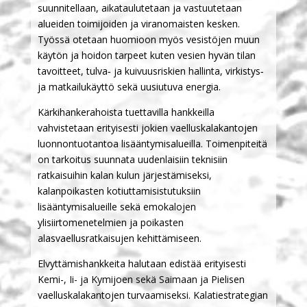
suunnitellaan, aikataulutetaan ja vastuutetaan
alueiden toimijoiden ja viranomaisten kesken.
Työssä otetaan huomioon myös vesistöjen muun
käytön ja hoidon tarpeet kuten vesien hyvän tilan
tavoitteet, tulva‐ ja kuivuusriskien hallinta, virkistys‐
ja matkailukäyttö sekä uusiutuva energia.
Kärkihankerahoista tuettavilla hankkeilla
vahvistetaan erityisesti jokien vaelluskalakantojen
luonnontuotantoa lisääntymisalueilla. Toimenpiteitä
on tarkoitus suunnata uudenlaisiin teknisiin
ratkaisuihin kalan kulun järjestämiseksi,
kalanpoikasten kotiuttamisistutuksiin
lisääntymisalueille sekä emokalojen
ylisiirtomenetelmien ja poikasten
alasvaellusratkaisujen kehittämiseen.
Elvyttämishankkeita halutaan edistää erityisesti
Kemi-, Ii- ja Kymijoen sekä Saimaan ja Pielisen
vaelluskalakantojen turvaamiseksi. Kalatiestrategian