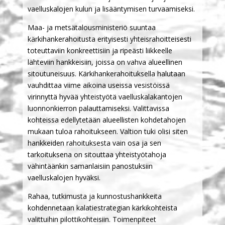
vaelluskalojen kulun ja lisääntymisen turvaamiseksi.
Maa- ja metsätalousministeriö suuntaa
kärkihankerahoitusta erityisesti yhteisrahoitteisesti
toteuttaviin konkreettisiin ja ripeästi liikkeelle
lähteviin hankkeisiin, joissa on vahva alueellinen
sitoutuneisuus. Kärkihankerahoituksella halutaan
vauhdittaa viime aikoina useissa vesistöissä
virinnyttä hyvää yhteistyötä vaelluskalakantojen
luonnonkierron palauttamiseksi. Valittavissa
kohteissa edellytetään alueellisten kohdetahojen
mukaan tuloa rahoitukseen. Valtion tuki olisi siten
hankkeiden rahoituksesta vain osa ja sen
tarkoituksena on sitouttaa yhteistyötahoja
vähintäänkin samanlaisiin panostuksiin
vaelluskalojen hyväksi.
Rahaa, tutkimusta ja kunnostushankkeita
kohdennetaan kalatiestrategian kärkikohteista
valittuihin pilottikohteisiin. Toimenpiteet