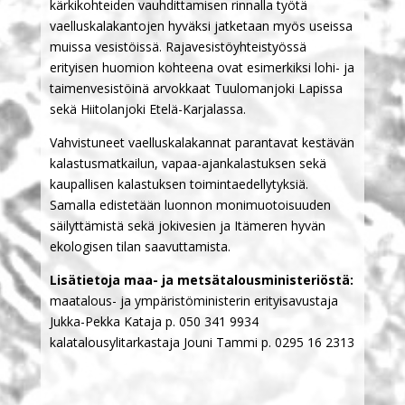
kärkikohteiden vauhdittamisen rinnalla työtä
vaelluskalakantojen hyväksi jatketaan myös useissa
muissa vesistöissä. Rajavesistöyhteistyössä
erityisen huomion kohteena ovat esimerkiksi lohi- ja
taimenvesistöinä arvokkaat Tuulomanjoki Lapissa
sekä Hiitolanjoki Etelä-Karjalassa.
Vahvistuneet vaelluskalakannat parantavat kestävän
kalastusmatkailun, vapaa-ajankalastuksen sekä
kaupallisen kalastuksen toimintaedellytyksiä.
Samalla edistetään luonnon monimuotoisuuden
säilyttämistä sekä jokivesien ja Itämeren hyvän
ekologisen tilan saavuttamista.
Lisätietoja maa- ja metsätalousministeriöstä:
maatalous- ja ympäristöministerin erityisavustaja
Jukka-Pekka Kataja p. 050 341 9934
kalatalousylitarkastaja Jouni Tammi p. 0295 16 2313