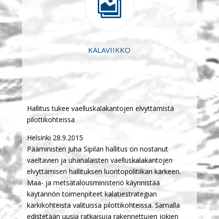

KALAVIIKKO
Hallitus tukee vaelluskalakantojen elvyttämistä
pilottikohteissa
Helsinki 28.9.2015
Pääministeri Juha Sipilän hallitus on nostanut
vaeltavien ja uhanalaisten vaelluskalakantojen
elvyttämisen hallituksen luontopolitiikan kärkeen.
Maa- ja metsätalousministeriö käynnistää
käytännön toimenpiteet kalatiestrategian
kärkikohteista valituissa pilottikohteissa. Samalla
edistetään uusia ratkaisuja rakennettujen jokien