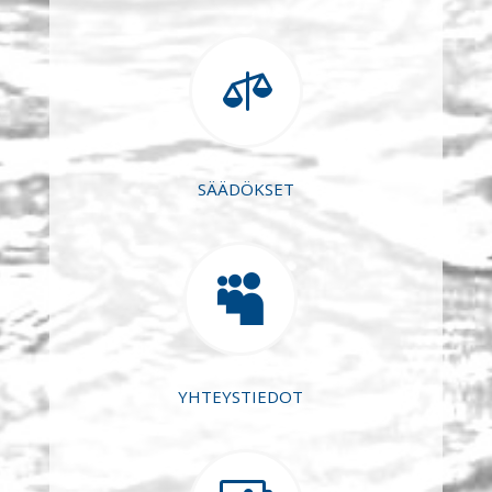

SÄÄDÖKSET

YHTEYSTIEDOT